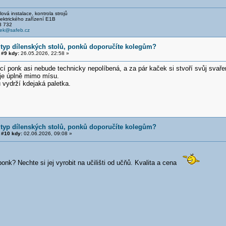
ová instalace, kontrola strojů
ckého zařízení E1B
 732
cek@safeb.cz
 typ dílenských stolů, ponků doporučíte kolegům?
#9 kdy:
26.05.2026, 22:58 »
í ponk asi nebude technicky nepolíbená, a za pár kaček si stvoří svůj svaře
 je úplně mimo mísu.
 vydrží kdejaká paletka.
 typ dílenských stolů, ponků doporučíte kolegům?
#10 kdy:
02.06.2026, 09:08 »
onk? Nechte si jej vyrobit na učilišti od učňů. Kvalita a cena