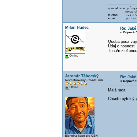
specializace: průmysl
revize elektri
telefon: 777 273
email:
jan.bo
Milan Hudec
Re: Jaké
«
Odpověď 
Osoba používajíc
Údaj o nosnosti
Tunu/rozloženou
Online
Jaromír Táborský
Re: Jaké
Neverifikovaný uživatel @6
«
Odpověď 
Offline
Malá rada.
Chcete bytelný p
Elektrika kope dle ČSN