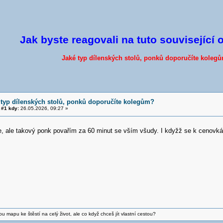
Jak byste reagovali na tuto související 
Jaké typ dílenských stolů, ponků doporučíte koleg
 typ dílenských stolů, ponků doporučíte kolegům?
#1 kdy:
26.05.2026, 09:27 »
, ale takový ponk povařím za 60 minut se vším všudy. I kdyžž se k cenovkám 
vou mapu ke štěstí na celý život, ale co když chceš jít vlastní cestou?