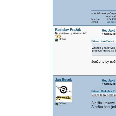
specializace: průmysl
revize elektri
telefon: 777 273
email:
jan.bo
Radislav Pražák
Re: Jaké
Neverifikovaný uživatel @3
«
Odpověď 
Offline
Citace: Jan Bocek 
Zásada u takových s
pracovní deska se 
Jenže to by nešl
Jan Bocek
Re: Jaké
«
Odpověď 
Citace: Radislav P
Jenže to by nešlo po
Ale šlo i takové
Offline
A pošta není jed