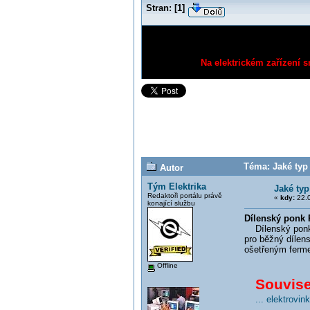
Stran:
[
1
]
Na elektrickém zařízení s
Téma: Jaké typ
Autor
Tým Elektrika
Jaké typ
Redaktoři portálu právě
«
kdy:
22.0
konající službu
Dílenský ponk
Dílenský ponk 
pro běžný dílen
ošetřeným ferme
Offline
Souvisej
... elektrovi