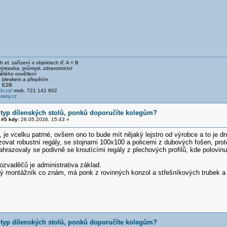
el. zařízení v objektech tř. A + B
stavba, průmysl, zdravotnictví
ělého osvětlení
 bleskem a přepětím
, E2B
h.cz/
mob. 721 141 602
any.cz
 typ dílenských stolů, ponků doporučíte kolegům?
#5 kdy:
26.05.2026, 15:43 »
, je vcelku patrné, ovšem ono to bude mít nějaký lejstro od výrobce a to je d
ovat robustní regály, se stojnami 100x100 a policemi z dubových fošen, pr
nahrazovaly se podivně se kroutícími regály z plechových profilů, kde polovinu 
rozvaděčů je administrativa základ.
ý montážník co znám, má ponk z rovinných konzol a střešníkových trubek a
 typ dílenských stolů, ponků doporučíte kolegům?