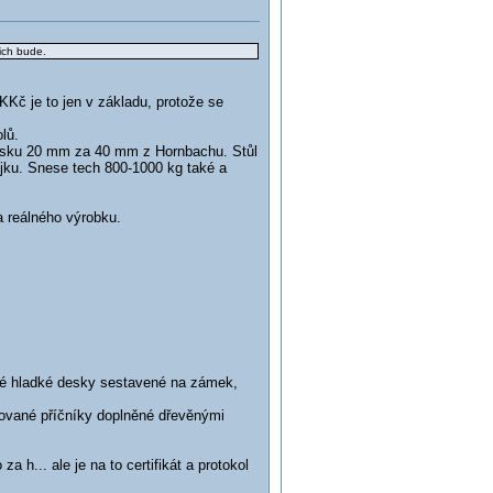
ich bude.
Kč je to jen v základu, protože se
lů.
desku 20 mm za 40 mm z Hornbachu. Stůl
ojku. Snese tech 800-1000 kg také a
ka reálného výrobku.
vé hladké desky sestavené na zámek,
ubované příčníky doplněné dřevěnými
a h... ale je na to certifikát a protokol