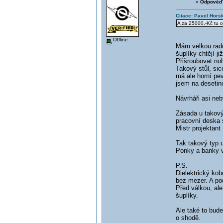
«
Odpověď 
Citace: Pavel Hors
A za 25000,-Kč tu o
Offline
Mám velkou rado
šuplíky chtějí ji
Přišroubovat noh
Takový stůl, si
má ale horní pe
jsem na desetin
Návrháři asi neb
Zásada u takový
pracovní deska 
Mistr projektant
Tak takový typ 
Ponky a banky v
P.S.
Dielektrický kob
bez mezer. A po
Před válkou, ale
šuplíky.
Ale také to bude 
o shodě.