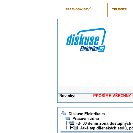
ZPRAVODAJSTVÍ
TELEVIZE
Novinky:
PROSÍME VŠECHNY UŽIVAT
Diskuse Elektrika.cz
Pracovní zóna
-B- 30 denní zóna dostupných 
Jaké typ dílenských stolů, 