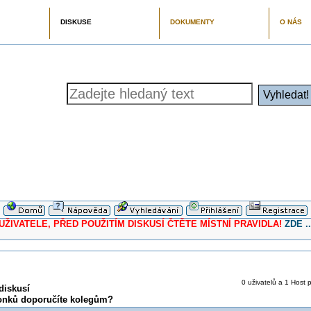
DISKUSE
DOKUMENTY
O NÁS
ELE, PŘED POUŽITÍM DISKUSÍ ČTĚTE MÍSTNÍ PRAVIDLA!
ZDE ..
0 uživatelů a 1 Host p
diskusí
ponků doporučíte kolegům?