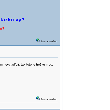
otázku vy?
ům?
Zaznamenáno
nevyjadřuji, tak toto je trošku moc,
Zaznamenáno