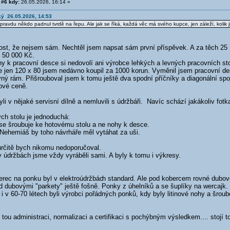
#6 kdy:
26.05.2026, 16:14 »
ký 26.05.2026, 14:53
pravdu někdo padnul tvrdě na řepu. Ale jak se říká, každá věc má svého kupce, jen záleží, kolik j
st, že nejsem sám. Nechtěl jsem napsat sám první příspěvek. A za těch 25 K
ž 50 000 Kč.
y k pracovní desce si nedovolí ani výrobce lehkých a levných pracovních sto
ce jen 120 x 80 jsem nedávno koupil za 1000 korun. Vyměnil jsem pracovní 
vný rám. Přišrouboval jsem k tomu ještě dva spodní příčníky a diagonální sp
ové ceně.
yli v nějaké servisní dílně a nemluvili s údržbáři. Navíc schází jakákoliv fot
ch stolu je jednoduchá:
se šroubuje ke hotovému stolu a ne nohy k desce.
 Nehemiáš by toho návrháře měl vytáhat za uši.
určitě bych nikomu nedoporučoval.
 údržbách jsme vždy vyráběli sami. A byly k tomu i výkresy.
erec na ponku byl v elektroúdržbác
h standard. Ale pod kobercem rovné dubo
d dubovými "parkety" ještě fošně. Ponky z úhelníků a se šuplíky na wercajk.
 i v 60-70 létech byli výrobci pořádných ponků, kdy byly litinové nohy a šro
tou administraci, normalizaci a certifikaci s pochýbným výsledkem.... stojí to z