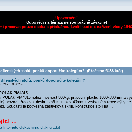
Upozornění!
Odpovědi na témata nejsou právně závazné!
mí pracovat pouze osoba s příslušnou kvalifikací dle nařízení vlády 194
 dílenských stolů, ponků doporučíte kolegům? (Přečteno 5438 krát)
 dílenských stolů, ponků doporučíte kolegům?
5.2026, 08:02 »
 POLAK PM4815
POLAK PM4815 nabízí nosnost 800kg, pracovní plochu 1500x800mm a výš
ský provoz. Pracovní desku tvoří multiplex 40mm z vrstvené bukové dýhy s
ží. Součástí je podvěsná zásuvková skříň, konstrukce stojí na ...
ící ...
nka k tomuto diskusnímu vláknu zde!