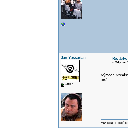
Jan Yossarian
Re: Jaké
«
Odpověď 
Výrobce promine
ne?
Offline
Marketing ti kreslí s