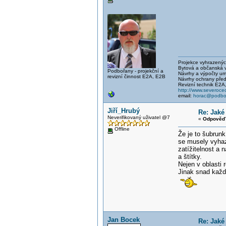
Projekce vyhrazených 
Bytová a občanská vý
Podbořany - projekční a
Návrhy a výpočty um
revizní činnost E2A, E2B
Návrhy ochrany před
Revizní technik E2A
http://www.severocec
email:
horac@podbor
Jiří_Hrubý
Re: Jaké
Neverifikovaný uživatel @7
«
Odpověď 
Offline
Že je to šubrunk
se musely vyhaz
zatížitelnost a 
a štítky.
Nejen v oblasti 
Jinak snad každ
Jan Bocek
Re: Jaké