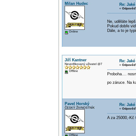
Milan Hudec
Re: Jaké
«
Odpověď 
Ne, uděláte lep
Pokud dobře vidí
Dále, a to je ty
Online
Jiří Kantner
Re: Jaké
Neverifikovaný uživatel @7
«
Odpověď 
Offline
Proboha.... nos
po záruce. Na k
Pavel Horský
Re: Jaké
ČESKÝ ŽIVNOSTNÍK
«
Odpověď 
A za 25000,-Kč t
Offline