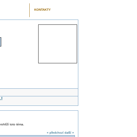
KONTAKTY
.!
rohlíží toto téma.
« předchozí
další »