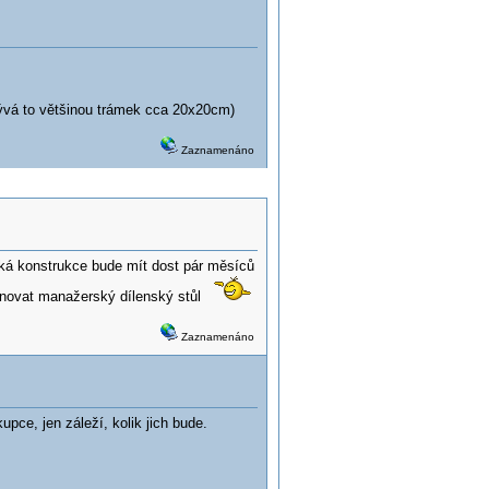
bývá to většinou trámek cca 20x20cm)
Zaznamenáno
cká konstrukce bude mít dost pár měsíců
menovat manažerský dílenský stůl
Zaznamenáno
pce, jen záleží, kolik jich bude.