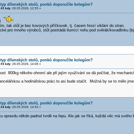
 typ dílenských stolů, ponků doporučíte kolegům?
#2 kdy:
26.05.2026, 12:55 »
ší
m, tak stůl je bez kovových příčkovek, tj. časem hrozí viklání do stran.
pické pro mnoho výrobců, stůl postrádá tlumící nohu pod svěrák/kovadlinku (
 typ dílenských stolů, ponků doporučíte kolegům?
#3 kdy:
26.05.2026, 14:08 »
nost 800kg někoho ohromí ale při jejím využívání se dá počítat, že mechani
ancelářskou a hodinářskou práci to asi bude stačit. Možná by se to mělo j
 typ dílenských stolů, ponků doporučíte kolegům?
#4 kdy:
26.05.2026, 14:53 »
u opravdu někdo padnul tvrdě na řepu. Ale jak se říká, každá věc má svého ku