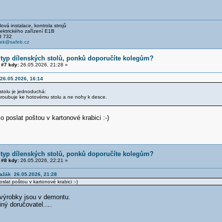
ová instalace, kontrola strojů
ckého zařízení E1B
 732
cek@safeb.cz
 typ dílenských stolů, ponků doporučíte kolegům?
#7 kdy:
26.05.2026, 21:28 »
26.05.2026, 16:14
tolu je jednoduchá:
šroubuje ke hotovému stolu a ne nohy k desce.
o poslat poštou v kartonové krabici :-)
 typ dílenských stolů, ponků doporučíte kolegům?
#8 kdy:
26.05.2026, 22:21 »
ražák 26.05.2026, 21:28
slat poštou v kartonové krabici :-)
 výrobky jsou v demontu.
iný doručovatel...
..