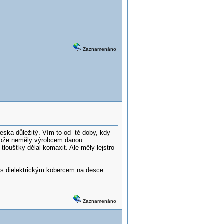
Zaznamenáno
neska důležitý. Vím to od té doby, kdy
otože neměly výrobcem danou
tloušťky dělal komaxit. Ale měly lejstro
 s dielektrickým kobercem na desce.
Zaznamenáno