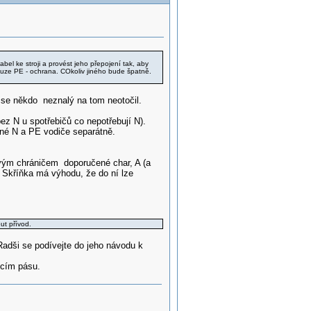
bel ke stroji a provést jeho přepojení tak, aby
uze PE - ochrana. COkoliv jiného bude špatně.
y se někdo neznalý na tom neotočil.
z N u spotřebičů co nepotřebují N).
ěné N a PE vodiče separátně.
ovým chráničem doporučené char, A (a
). Skříňka má výhodu, že do ní lze
ut přívod.
Radši se podívejte do jeho návodu k
ícím pásu.