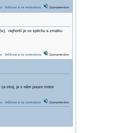
vi
Stěžovat si na moderátora
Zaznamenáno
 5x), nejhorší je ve spěchu a zmatku
vi
Stěžovat si na moderátora
Zaznamenáno
 za stroj, je v něm pouze motor
vi
Stěžovat si na moderátora
Zaznamenáno