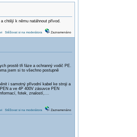
y a chtějí k němu natáhnout přívod.
vi
Stěžovat si na moderátora
Zaznamenáno
bych prostě tři fáze a ochranný vodič PE.
Doma jsem si to všechno postupně
nit i samotný přívodní kabel ke stroji a
ájet PEN a ve 4P 400V zásuvce PEN
ormací, fotek, znalostí,....
vi
Stěžovat si na moderátora
Zaznamenáno