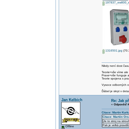
197837_ew800_e
1316501.jpg
(70.
Nikdy není dost času
Teorie=vše víme ale
Praxe=vše funguje 
Teorie spojena s pra
Vysoce odborných om
Ďábel je skryt v detai
Jan Kelbich
Re: Jak př
«
Odpověď #
Citace: Martin Kur
Citace: Martiin Or
Je to stroj na stro
Pak je velká pravd
Offline