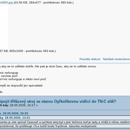
h800.jpg
(10.56 KB, 284x477 - prohlédnuto 380 krát.)
37 KB, 800x1000 - prohlédnuto 393 krát.)
Pravidla diskusí
Nahlásit moderátoro
,aby se to udělalo dobře. Ale pak je dost času, aby se to udělalo znovu
 nic nefunguje
a nevíme proč
xí=nic nefunguje a nikdo neví proč
ylů se dopouští jen specialisté
lu
ipojit třífázový stroj se starou čtyřkolíkovou vidlicí do TN-C sítě?
6 kdy:
29.05.2026, 10:17 »
ka 28.05.2026, 20:33
ság 28.05.2026, 13:21
uhanku je zde spínač časovač a rychlost stroj byl v jiné Večerce teď je tady a chtějí k němu natáhn
ěpodobnos
t, že potřebuje i N a tudíž bude 5-pólová zásuvka nezbytností.