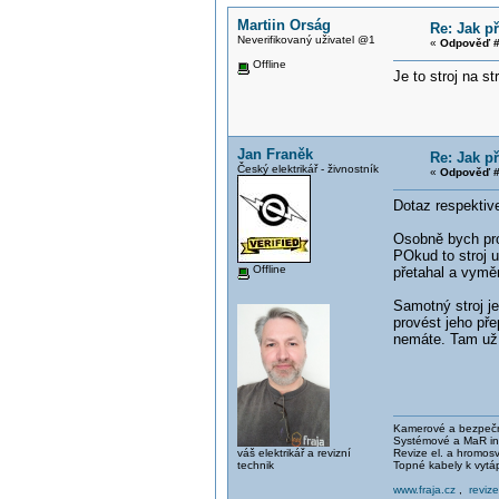
Martiin Orság
Re: Jak př
Neverifikovaný uživatel @1
«
Odpověď #
Offline
Je to stroj na s
Jan Franěk
Re: Jak př
Český elektrikář - živnostník
«
Odpověď #
Dotaz respektiv
Osobně bych pros
POkud to stroj 
Offline
přetahal a vyměn
Samotný stroj je
provést jeho př
nemáte. Tam už j
Kamerové a bezpečno
Systémové a MaR ins
váš elektrikář a revizní
Revize el. a hromo
technik
Topné kabely k vytá
www.fraja.cz
,
reviz