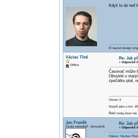
Když to do teď b
IC layout design engi
Václav Třetí
Re: Jak př
«
Odpověď #
Offline
Časovač může bý
Obvyklé u starý
zpočátku ptal, o
Václav 3
Stejně jako u kol. J
Řidič tvrdej život má.
Jan Franěk
Re: Jak př
Český elektrikář - živnostník
«
Odpověď #
Citace: Václav Třet