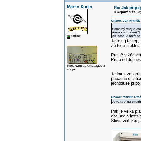
Martin Kurka
Re: Jak připoj
«
Odpověď #5 kd
Citace: Jan Franěk
Samotný stroj je dal
došlo
k rozdělení N
Offline
Ale zase je potřeba v
Je tam překlep,
Že to je překlep
Prostě v žádném
Proto od dutine
Projektant automatizace a
strojů
Jedna z variant
případně s jisti
jednoduše připoj
Citace: Martiin Ors
Je to stroj na strou
Pak je velká pr
obsluze a instal
Slovo večerka je