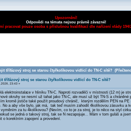
Upozornění!
Odpovědi na témata nejsou právně závazné!
mí pracovat pouze osoba s příslušnou kvalifikací dle nařízení vlády 194
jit třífázový stroj se starou čtyřkolíkovou vidlicí do TN-C sítě? (Přečteno
it třífázový stroj se starou čtyřkolíkovou vidlicí do TN-C sítě?
.2026, 23:43 »
lá elektroinstala
ce v hliníku TN-C. Naproti rozvaděči v místnosti (12 m) je str
nové okruhy se nesmí už tahat jako TN-C, ale musí už být TN-S a chráněn
ím kromě jističe také použít proudový chránič, kterým rozdělím PEN na PE 
e. No a aby vše bylo, jak má, tak teď musím zahodit 4kolíkovou zásuvku a k
 vyměním za tu 4kolíkovou? (Nevím, co to je za stroj, je to něco na styl cirku
pokud se jedná o takový stroj, tak se N nezapojuje... Mám v tom guláš a jsem
tit o korektním zapojení a provedení.