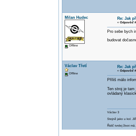
Milan Hudec
Re: Jak př
«
Odpověď #
Pro sebe bych in
budovat dočasno
Offline
Václav Třetí
Re: Jak př
«
Odpověď #
Offline
Příliš málo info
Ten stroj je tam
ovládaný klasi
Václav 3
Stejně jako u kol. J
Řidič tvrdej život má.