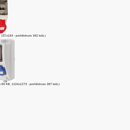
 157x193 - prohlédnuto 392 krát.)
.66 KB, 1224x1273 - prohlédnuto 387 krát.)