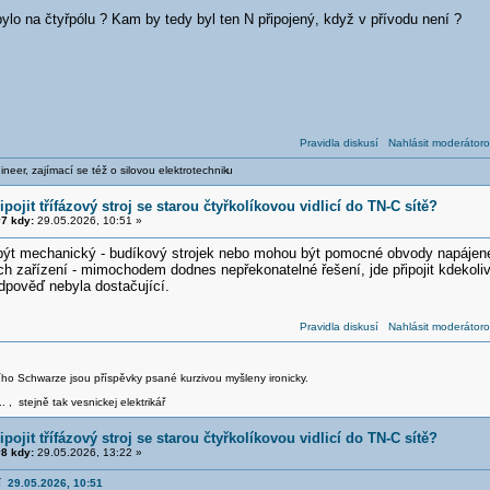
ylo na čtyřpólu ? Kam by tedy byl ten N připojený, když v přívodu není ?
Pravidla diskusí
Nahlásit moderátoro
neer, zajímací se též o silovou elektrotechnik
u
ipojit třífázový stroj se starou čtyřkolíkovou vidlicí do TN-C sítě?
7 kdy:
29.05.2026, 10:51 »
t mechanický - budíkový strojek nebo mohou být pomocné obvody napájené 
ch zařízení - mimochodem dodnes nepřekonatelné řešení, jde připojit kdekoli
dpověď nebyla dostačující.
Pravidla diskusí
Nahlásit moderátoro
iřího Schwarze jsou příspěvky psané kurzivou myšleny ironicky.
.. , stejně tak vesnickej elektrikář
ipojit třífázový stroj se starou čtyřkolíkovou vidlicí do TN-C sítě?
8 kdy:
29.05.2026, 13:22 »
í 29.05.2026, 10:51