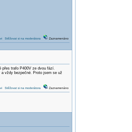
vi
Stěžovat si na moderátora
Zaznamenáno
přes trafo P400V ze dvou fází.
v a vždy bezpečné. Proto jsem se už
vi
Stěžovat si na moderátora
Zaznamenáno