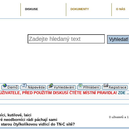
DISKUSE
DOKUMENTY
O NÁS
ELE, PŘED POUŽITÍM DISKUSÍ ČTĚTE MÍSTNÍ PRAVIDLA!
ZDE ..
ci, kutilové, laici
0 uživatelů a 1
ré neodborníci rádi páchají sami
e starou čtyřkolíkovou vidlicí do TN-C sítě?