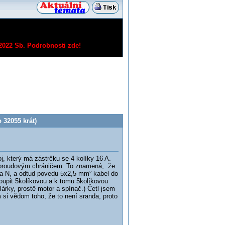
/2022 Sb.
Podrobnosti zde!
 32055 krát)
oj, který má zástrčku se 4 kolíky 16 A.
é proudovým chráničem. To znamená, že
a N, a odtud povedu 5x2,5 mm² kabel do
oupit 5kolíkovou a k tomu 5kolíkovou
lárky, prostě motor a spínač.) Četl jsem
 si vědom toho, že to není sranda, proto