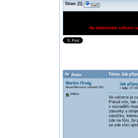
Stran:
[
1
]
Na elektrickém zařízení s
Téma: Jak připo
Autor
Martiin Orság
Jak připoj
Neverifikovaný uživatel @1
«
kdy:
27.05
Offline
Ve večerce je ce
Pokud vím, tak 
v rozvaděči mus
zásuvky u stroj
zástrčku, kterou
zde na fóru, že 
se zde chci ujis