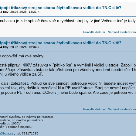
ipojit třífázový stroj se starou čtyřkolíkovou vidlicí do TN-C sítě?
3 kdy:
28.05.2026, 13:21 »
trouhanku je zde spínač časovač a rychlost stroj byl v jiné Večerce teď je tad
Pravidla diskusí
Nahlásit moderátoro
ipojit třífázový stroj se starou čtyřkolíkovou vidlicí do TN-C sítě?
4 kdy:
28.05.2026, 15:04 »
e odpověď má dvě roviny.
tě připravil 400V zásuvku v "pětikolíku" a vyměnil i vidlici u stroje. Zapojil 
umožňuje. Zásuvka zůstane tak přístupná pro všechny moderní spotřebiče. 
il u všeho vidlice za 5P.
 další záležitost. Pokud ke své činnosti potřebuje vodič N, budete muset vymě
epojení tak, aby došlo k rozdělení N a PE uvnitř stroje. Stroj se nesmí nap
e pouze PE - ochrana. COkoliv jiného bude špatně. Ale zase je potřeba víc inf
Pravidla diskusí
Nahlásit moderátoro
stní systémy, od návrhu po realizaci.
talace, od návrhu po realizaci.
svodů do 1000V
pění i ochraně majetku.
e@fraja.cz
, tel: 728171585