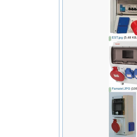
EST.jpg
(5.48 KB,
Famatel.JPG
(106