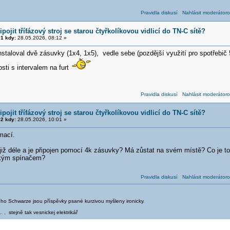
Pravidla diskusí
Nahlásit moderátoro
ipojit třífázový stroj se starou čtyřkolíkovou vidlicí do TN-C sítě?
1 kdy:
28.05.2026, 08:12 »
staloval dvě zásuvky (1x4, 1x5), vedle sebe (pozdější využití pro spotřebič
sti s intervalem na furt
Pravidla diskusí
Nahlásit moderátoro
ipojit třífázový stroj se starou čtyřkolíkovou vidlicí do TN-C sítě?
2 kdy:
28.05.2026, 10:01 »
rmací.
 již déle a je připojen pomocí 4k zásuvky? Má zůstat na svém místě? Co je to
ckým spínačem?
Pravidla diskusí
Nahlásit moderátoro
iřího Schwarze jsou příspěvky psané kurzivou myšleny ironicky.
.. , stejně tak vesnickej elektrikář