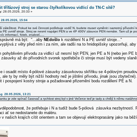
it třífázový stroj se starou čtyřkolíkovou vidlicí do TN-C sítě?
y:
28.05.2026, 20:33 »
 28.05.2026, 15:04
ší záležitost. Pokud ke své činnosti potřebuje vodič N, budete muset vyměnit i samotný přívodní ka
 a PE uvnitř stroje. Stroj se nesmí napájet PEN a ve 4P 400V zásuvce PEN nemáte. Tam už je po
íc informací, fotek, znalostí,....
 správně má být: "...aby
NEdošlo
k rozdělení N a PE uvnitř stroje..."
 vyplývá z věty před ním i za ním, ale radši na to hnidopišsky upozorňuji, ab
 pohyblivém přívodu za vidlicí už nesmí být PEN, jen PE a N (nebo jen PE be
k zásuvky až do přívodních svorek spotřebiče či stroje musí být vedeny slan
 je i osadit místo 4-pólové zásuvky zásuvkovou skříňku se 4-pólovým proud
či, ale ty by měly být nižší hodnoty než je jištění přívodu, jinak jsou zbytečné
it i pospojení kostry stroje a požadované přizemění bodu rozdělení PE a N.
ág 28.05.2026, 13:21
hanku je zde spínač časovač a rychlost stroj byl v jiné Večerce teď je tady a chtějí k němu natáhno
avděpodobnos
t, že potřebuje i N a tudíž bude 5-pólová zásuvka nezbytností. 
aci ať se nedostanete do maléru.
 v našich krajích cítit orientem a tam se objevují elektroprasárn
y jako na běž