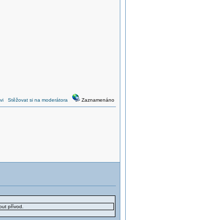
vi
Stěžovat si na moderátora
Zaznamenáno
out přívod.