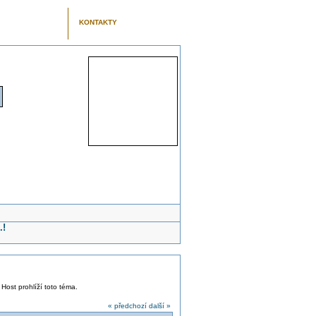
KONTAKTY
.!
 Host prohlíží toto téma.
« předchozí
další »