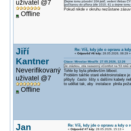
uživatel @7
Dejme tomu původní 10A jistič, vedení třebas CY
počítanou do přísna (dle 1010, 41 a dejme tomu 
Pokud nikde v okruhu nezůstane zásuv
Offline
Jiří
Re: Víš, kdy jde o opravu a kdy
«
Odpověď #6 kdy:
28.05.2026, 08:29 »
Kantner
Citace: Miroslav Minařík 27.05.2026, 12:26
Je otázkou, zda nasazený xComfort na 53 roků st
Neverifikovaný
Tohle by byla především blbost.
Problém takhle staré elektroinstala
ce je
uživatel @7
přibyly často lišty s dalšími kabely n
to udělat tak, aby instalace plnila pož
Offline
Jan
Re: Víš, kdy jde o opravu a kdy o r
«
Odpověď #7 kdy:
28.05.2026, 15:13 »