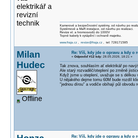
elektrikář a
revizní
technik
Kamerové a bezpečnostní systémy, od návrhu po realiz
Systémové a MaR instalace, od návrhu po realizaci.
Revize el. a hromosvodů do 1000V
Topné kabely k vytápění i ochraně majetku.
www.fraja.cz
,
revize@fraja.cz
, tel: 728171585
Milan
Re: Víš, kdy jde o opravu a kdy o r
«
Odpověď #12 kdy:
28.05.2026, 18:21 »
Hudec
Tak znova, souhlasím ať elektrikář po navýš
Ale starý rozvaděč/oteplení po změně jisti
Když jsme u oteplení, uvažuje se s délkou 
U nějakého dejme tomu 60M bude rozdíl klidn
"jednou dírou" a vodiče obíhají půl obvodu 
Offline
Re: Víš, kdy jde o opravu a kdy o r