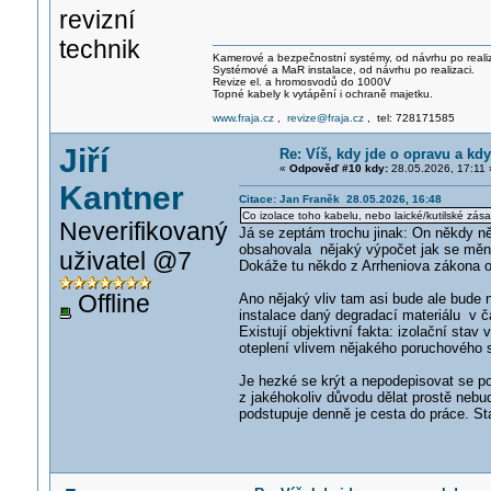
revizní
technik
Kamerové a bezpečnostní systémy, od návrhu po realiz
Systémové a MaR instalace, od návrhu po realizaci.
Revize el. a hromosvodů do 1000V
Topné kabely k vytápění i ochraně majetku.
www.fraja.cz
,
revize@fraja.cz
, tel: 728171585
Jiří
Re: Víš, kdy jde o opravu a kdy
«
Odpověď #10 kdy:
28.05.2026, 17:11 
Kantner
Citace: Jan Franěk 28.05.2026, 16:48
Co izolace toho kabelu, nebo laické/kutilské zása
Neverifikovaný
Já se zeptám trochu jinak: On někdy 
obsahovala nějaký výpočet jak se mění 
uživatel @7
Dokáže tu někdo z Arrheniova zákona o
Offline
Ano nějaký vliv tam asi bude ale bud
instalace daný degradací materiálu v 
Existují objektivní fakta: izolační sta
oteplení vlivem nějakého poruchového s
Je hezké se krýt a nepodepisovat se po
z jakéhokoliv důvodu dělat prostě nebudu
podstupuje denně je cesta do práce. Sta