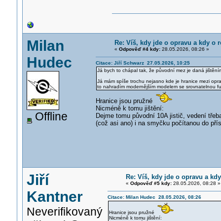
Milan
Re: Víš, kdy jde o opravu a kdy o r
«
Odpověď #4 kdy:
28.05.2026, 08:26 »
Hudec
Citace: Jiří Schwarz 27.05.2026, 10:25
Já bych to chápal tak, že původní mez je daná jištěn
Já mám spíše trochu nejasno kde je hranice mezi oprav
to nahradím modernějším modelem se srovnatelnou fu
Hranice jsou pružné
Nicméně k tomu jištění:
Offline
Dejme tomu původní 10A jistič, vedení tře
(což asi ano) i na smyčku počítanou do pří
Jiří
Re: Víš, kdy jde o opravu a kdy
«
Odpověď #5 kdy:
28.05.2026, 08:28 »
Kantner
Citace: Milan Hudec 28.05.2026, 08:26
Neverifikovaný
Hranice jsou pružné
Nicméně k tomu jištění: