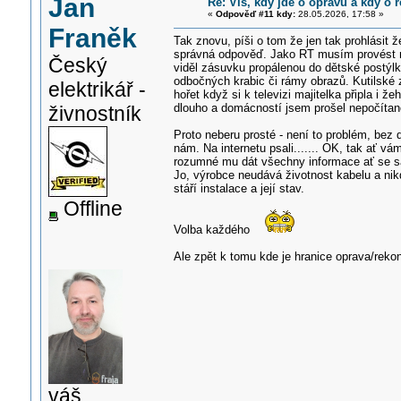
Jan
Re: Víš, kdy jde o opravu a kdy o r
«
Odpověď #11 kdy:
28.05.2026, 17:58 »
Franěk
Tak znovu, píši o tom že jen tak prohlásit
správná odpověď. Jako RT musím provést nej
Český
viděl zásuvku propálenou do dětské postýlky
odbočných krabic či rámy obrazů. Kutilské
elektrikář -
hořet když si k televizi majitelka připla i 
dlouho a domácností jsem prošel nepočítan
živnostník
Proto neberu prosté - není to problém, bez d
nám. Na internetu psali....... OK, tak ať v
rozumné mu dát všechny informace ať se sá
Jo, výrobce neudává životnost kabelu a nik
stáří instalace a její stav.
Offline
Volba každého
Ale zpět k tomu kde je hranice oprava/reko
váš