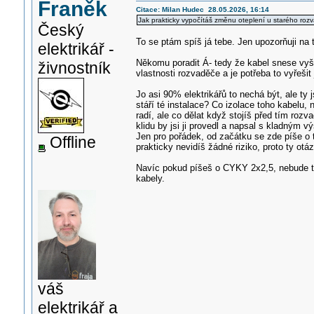
Franěk
Citace: Milan Hudec 28.05.2026, 16:14
Jak prakticky vypočítáš změnu oteplení u starého roz
Český
To se ptám spíš já tebe. Jen upozorňuji na
elektrikář -
Někomu poradit Á- tedy že kabel snese vyšší
živnostník
vlastnosti rozvaděče a je potřeba to vyřešit 
Jo asi 90% elektrikářů to nechá být, ale ty 
stáří té instalace? Co izolace toho kabelu, 
radí, ale co dělat když stojíš před tím roz
klidu by jsi ji provedl a napsal s kladný
Jen pro pořádek, od začátku se zde píše o 
Offline
prakticky nevidíš žádné riziko, proto ty otáz
Navíc pokud píšeš o CYKY 2x2,5, nebude to
kabely.
váš
elektrikář a