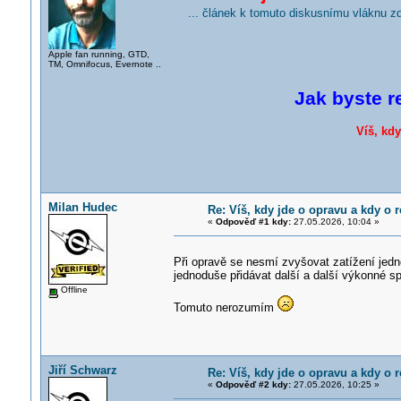
... článek k tomuto diskusnímu vláknu z
Apple fan running, GTD,
TM, Omnifocus, Evernote ..
Jak byste r
Víš, kdy
Milan Hudec
Re: Víš, kdy jde o opravu a kdy o r
«
Odpověď #1 kdy:
27.05.2026, 10:04 »
Při opravě se nesmí zvyšovat zatížení jed
jednoduše přidávat další a další výkonné sp
Offline
Tomuto nerozumím
Jiří Schwarz
Re: Víš, kdy jde o opravu a kdy o r
«
Odpověď #2 kdy:
27.05.2026, 10:25 »