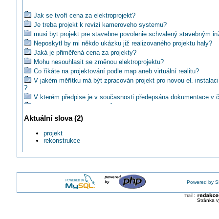
Jak se tvoří cena za elektroprojekt?
Je treba projekt k revizi kameroveho systemu?
musi byt projekt pre stavebne povolenie schvalený stavebným in
Neposkytl by mi někdo ukázku již realizovaného projektu haly?
Jaká je přiměřená cena za projekty?
Mohu nesouhlasit se změnou elektroprojektu?
Co říkáte na projektování podle map aneb virtuální realitu?
V jakém měřítku má být zpracován projekt pro novou el. instalac
?
V kterém předpise je v současnosti předepsána dokumentace v č
Kreslit schémata rozváděčů jednopólově nebo trojpólově?
Mozem zhotovit el.instal. podla projektu, kde su uz neplatne nor
Aktuální slova (2)
Jaká je běžná cena za projekt pro malou chatičku se 45m2 uzitn
projekt
Je autor projektu zproštěn odpovědnosti, pokud jeho práci někdo
rekonstrukce
Disponuje někdo projekty elektroinstalace panelových domů?
Na kom leží zodpovědnost v případě starého projektu?
Je nutné požadovat na přemístění zásuvky projekt?
Musí být pro elektroinstalaci ve stříkacim boxu projekt?
Kdo a v které fázi tvorby elektrického zařízení zajistí dimenzován
Powered by S
EZ?
Jaká může být orientačně cena za vypracování PD?
Stránka v
Jak by měl vypadat projekt hromosvodu pro stavební povolení?
Poskytne mi někdo projekt ochranného pospojování, abych viděl