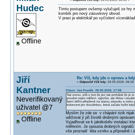
Hudec
Tímto postupem ovšemp vylučuješ ze hry mno
kombík pro nový zásuvkový obvod.
V praxi je elektrikář po vyčíslení vícenákl
Offline
Jiří
Re: Víš, kdy jde o opravu a kdy
«
Odpověď #16 kdy:
29.05.2026, 09:26 
Kantner
Citace: Jan Franěk 28.05.2026, 17:58
Tak znovu, píši o tom že jen tak prohlásit že 
Neverifikovaný
provést nejen měření, výpočet, ale třeba i vizuál
šatní skříni přiražené na starou zásuvku a nebo
kobercem jen dvoulinkou, která začala hořet když si
uživatel @7
Myslím že zde se v chápání rizik nijak 
Offline
udržovat jí při životě drobnými opravam
Vyjadřovat se k jakékololiv instalaci kt
měřením. Je spousta drobných signálů kt
vše prozradí léta vzniku a přípradně i ú