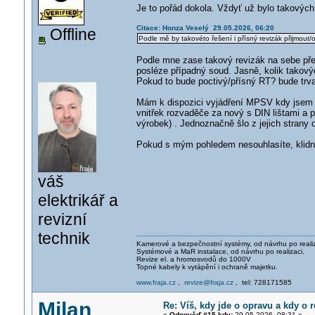
Je to pořád dokola. Vždyť už bylo takových
Citace: Honza Veselý 29.05.2026, 06:20
Offline
Podle mě by takovéto řešení i přísný revizák přijmout
Podle mne zase takový revizák na sebe přeb
posléze případný soud. Jasně, kolik takový
Pokud to bude poctivý/přísný RT? bude trv
Mám k dispozici vyjádření MPSV kdy jsem ř
vnitřek rozvaděče za nový s DIN lištami a př
výrobek) . Jednoznačně šlo z jejich strany o
Pokud s mým pohledem nesouhlasíte, klidn
váš
elektrikář a
revizní
technik
Kamerové a bezpečnostní systémy, od návrhu po realiz
Systémové a MaR instalace, od návrhu po realizaci.
Revize el. a hromosvodů do 1000V
Topné kabely k vytápění i ochraně majetku.
www.fraja.cz
,
revize@fraja.cz
, tel: 728171585
Milan
Re: Víš, kdy jde o opravu a kdy o r
«
Odpověď #15 kdy:
29.05.2026, 08:31 »