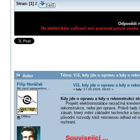
Stran:
[
1
]
2
Odpovědi n
Na elektrickém zařízení smí pracovat pouze osoba s
Téma: Víš, kdy jde o opravu a kdy o rekon
Autor
Filip Horáček
Víš, kdy jde o opravu a kdy o reko
Nic není samosebou ...
«
kdy:
27.05.2026, 08:02 »
Kdy jde o opravu a kdy o rekonstrukci el
Projekt elektroinstala
ce nezačíná kresle
rekonstrukce, nebo jen oprava. Právě tady 
zásah, který mění základní technické a bez
Offline
původní rozvody totiž nesnesou odhad od oka
rozhraní.
Související ...