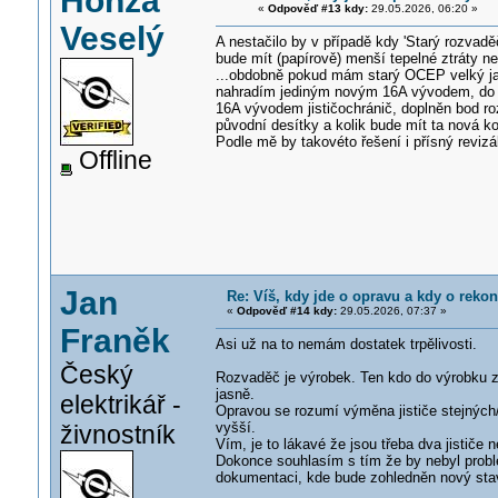
Honza
«
Odpověď #13 kdy:
29.05.2026, 06:20 »
Veselý
A nestačilo by v případě kdy 'Starý rozvadě
bude mít (papírově) menší tepelné ztráty n
...obdobně pokud mám starý OCEP velký jak
nahradím jediným novým 16A vývodem, do 
16A vývodem jističochránič, doplněn bod roz
původní desítky a kolik bude mít ta nová k
Podle mě by takovéto řešení i přísný reviz
Offline
Jan
Re: Víš, kdy jde o opravu a kdy o rekon
«
Odpověď #14 kdy:
29.05.2026, 07:37 »
Franěk
Asi už na to nemám dostatek trpělivosti.
Český
Rozvaděč je výrobek. Ten kdo do výrobku z
jasně.
elektrikář -
Opravou se rozumí výměna jističe stejnýc
vyšší.
živnostník
Vím, je to lákavé že jsou třeba dva jističe 
Dokonce souhlasím s tím že by nebyl problé
dokumentaci, kde bude zohledněn nový stav.