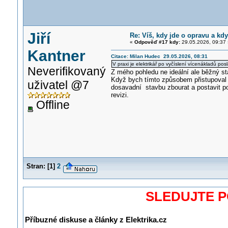
Jiří
Re: Víš, kdy jde o opravu a kdy
«
Odpověď #17 kdy:
29.05.2026, 09:37 
Kantner
Citace: Milan Hudec 29.05.2026, 08:31
V praxi je elektrikář po vyčíslení vícenákladů po
Neverifikovaný
Z mého pohledu ne ideální ale běžný sta
Když bych tímto způsobem přistupoval k
uživatel @7
dosavadní stavbu zbourat a postavit p
revizi.
Offline
Stran:
[
1
]
2
SLEDUJTE 
Příbuzné diskuse a články z Elektrika.cz