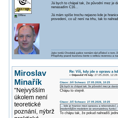
Já bych to chápal tak, že původní mez je d
nenasadím C16...
Já mám spíše trochu nejasno kde je hranice
Offline
provedení, co už není na trhu, tak to nah
Jako tvrdá Chodská palice nemám rád přísloví o tom, ž
Příspěvky psané kurzívou berte s velkou rezervou a na
Miroslav
Re: Víš, kdy jde o opravu a kd
«
Odpověď #3 kdy:
27.05.2026, 12:26
Minařík
Citace: Jiří Schwarz 27.05.2026, 10:25
Já bych to chápal tak, že původní mez je daná 
"Nejvyšším
Chápu to stejně.
úkolem není
Citace: Jiří Schwarz 27.05.2026, 10:25
teoretické
... kde je hranice mezi opravou a rekonstrukcí
modernějším modelem se srovnatelnou funkcí
poznání, nýbrž
To chápu tak, že pokud nahradíš jednu