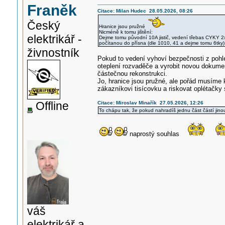
Franěk
Citace: Milan Hudec 28.05.2026, 08:26
Český
Hranice jsou pružné
Nicméně k tomu jištění:
elektrikář -
Dejme tomu původní 10A jistič, vedení třebas CYKY 2x
počítanou do přísna (dle 1010, 41 a dejme tomu 6tky)
živnostník
Pokud to vedení vyhoví bezpečnosti z pohled
oteplení rozvaděče a vyrobit novou dokument
částečnou rekonstrukci.
Jo, hranice jsou pružné, ale pořád musíme ko
zákazníkovi tisícovku a riskovat oplétačky s
Offline
Citace: Miroslav Minařík 27.05.2026, 12:26
To chápu tak, že pokud nahradíš jednu část částí jinou
naprostý souhlas
váš
elektrikář a