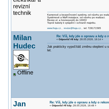
revizní
technik
Kamerové a bezpečnostní systémy, od návrhu po realiz
Systémové a MaR instalace, od návrhu po realizaci.
Revize el. a hromosvodů do 1000V
Topné kabely k vytápění i ochraně majetku.
www.fraja.cz
,
revize@fraja.cz
, tel: 728171585
Milan
Re: Víš, kdy jde o opravu a kdy o r
«
Odpověď #8 kdy:
28.05.2026, 16:14 »
Hudec
Jak prakticky vypočítáš změnu oteplení u 
let.
Offline
Jan
Re: Víš, kdy jde o opravu a kdy o rekon
«
Odpověď #9 kdy:
28.05.2026, 16:48 »