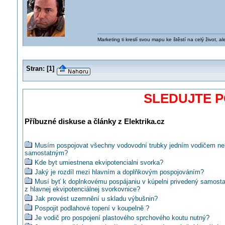
Marketing ti kreslí svou mapu ke štěstí na celý život, al
Stran:
[
1
]
SLEDUJTE 
Příbuzné diskuse a články z Elektrika.cz
Musím pospojovat všechny vodovodní trubky jedním vodičem n
samostatným?
Kde byt umiestnena ekvipotencialni svorka?
Jaký je rozdíl mezi hlavním a doplňkovým pospojováním?
Musí byť k doplnkovému pospájaniu v kúpelni privedený samosta
z hlavnej ekvipotenciálnej svorkovnice?
Jak provést uzemnění u skladu výbušnin?
Pospojit podlahové topení v koupelně ?
Je vodič pro pospojení plastového sprchového koutu nutný?