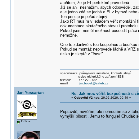
a přitom, že je EI perfektně provedená.
Již se ani nesnažím, abych odpověděl, zatím
a je jedno zdá se jedná o EI v bytové nebo 
Ten princip je pořád stejný.
Jako RT musím v ledačem věřit montážní fir
dokumentace skutečného stavu i protokolu o
Pokud jsem neměl možnost posoudit práci mo
nemožné.
Ono to zdánlivě s tou koupelnou a bouřkou n
Pokud se montáž neprovede řádně a VRZ se pa
riziko je skryté v "čase".
specializace: průmyslová instalace, kontrola strojů
revize elektrického zařízení E1B
telefon: 777 273 732
email:
jan.bocek@safeb.cz
Jan Yossarian
Re: Jak moc věříš bezpečnosti cizí
«
Odpověď #2 kdy:
26.05.2026, 09:49 »
Popravdě, nevěřím, ale nehroutím se z toho.
vymýšlí blbosti. Jemu to funguje! Chudák s
Offline