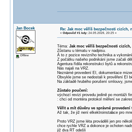
Jan Bocek
Re: Jak moc věříš bezpečnosti cizích, 
«
Odpověď #1 kdy:
24.05.2026, 20:25 »
Téma:
Jak moc věříš bezpečnosti cizích,
Zůstanu u tématu v nadpisu.
Ä to z pozice revizního technika a vykonání
Offline
Z počátku našeho podnikání jsme začali děl
Agentura řídila rekonstrukci bytů a rekonst
Nás najali na VRZ.
Neznámé provedení EI, dokumentace mizerná
Obvykle jsme se nedostali k prověření EI 
Na základě hrubého porušení smlouvy, jsme t
Zůstalo poučení:
výchozí revizi provedu jedině po montáži f
: chci od montéra protokol měření se zakres
Věřit a mít důvěru ve správné provedení
Až tak, že již není elkektroinstal
ace pro mn
Proto VRZ jsme léta prováděli jen pro něko
chce rychle VRZ a dokonce je ochoten nads
již dva RT odešli