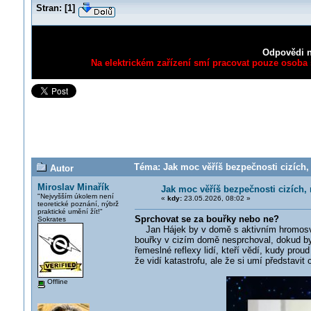
Stran:
[
1
]
Odpovědi n
Na elektrickém zařízení smí pracovat pouze osoba s
Téma: Jak moc věříš bezpečnosti cizích, 
Autor
Miroslav Minařík
Jak moc věříš bezpečnosti cizích,
"Nejvyšším úkolem není
«
kdy:
23.05.2026, 08:02 »
teoretické poznání, nýbrž
praktické umění žít!"
Sprchovat se za bouřky nebo ne?
Sokrates
Jan Hájek by v domě s aktivním hromosvode
bouřky v cizím domě nesprchoval, dokud by
řemeslné reflexy lidí, kteří vědí, kudy prou
že vidí katastrofu, ale že si umí představit
Offline