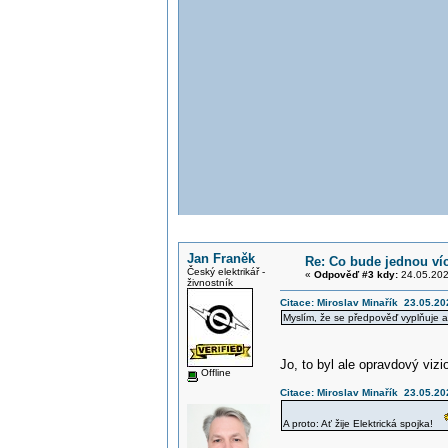
Jan Franěk
Re: Co bude jednou víc,
Český elektrikář -
«
Odpověď #3 kdy:
24.05.202
živnostník
Citace: Miroslav Minařík 23.05.20
Myslím, že se předpověď vyplňuje a 
Jo, to byl ale opravdový viz
Offline
Citace: Miroslav Minařík 23.05.20
A proto: Ať žije Elektrická spojka!