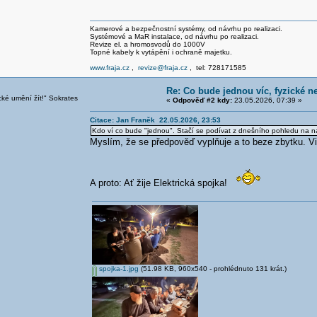
Kamerové a bezpečnostní systémy, od návrhu po realizaci.
Systémové a MaR instalace, od návrhu po realizaci.
Revize el. a hromosvodů do 1000V
Topné kabely k vytápění i ochraně majetku.
www.fraja.cz
,
revize@fraja.cz
, tel: 728171585
Re: Co bude jednou víc, fyzické ne
cké umění žít!" Sokrates
«
Odpověď #2 kdy:
23.05.2026, 07:39 »
Citace: Jan Franěk 22.05.2026, 23:53
Kdo ví co bude "jednou". Stačí se podívat z dnešního pohledu na n
Myslím, že se předpověď vyplňuje a to beze zbytku. Viz
A proto: Ať žije Elektrická spojka!
spojka-1.jpg
(51.98 KB, 960x540 - prohlédnuto 131 krát.)