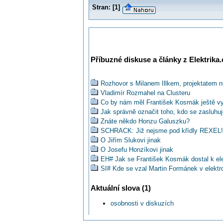
Stran:
[
1
]
Příbuzné diskuse a články z Elektrika.
Rozhovor s Milanem Illkem, projektatem n
Vladimír Rozmahel na Clusteru
Co by nám měl František Kosmák ještě vy
Jak správně označit toho, kdo se zasluhuj
Znáte někdo Honzu Galuszku?
SCHRACK: Již nejsme pod křídly REXEL! .
O Jiřím Slukovi jinak
O Josefu Honzíkovi jinak
EH# Jak se František Kosmák dostal k el
SI# Kde se vzal Martin Formánek v elektr
Wolfgang Marks na Clusteru v Brně
Aktuální slova (1)
Pavel Horský rumunského elektrikáře kli
SI# Jiří Olejníček a to, co o něm ještě nev
osobnosti v diskuzích
SI# Jaká je elektrotechnická historie Vikt
SI# Roman Steiger a to, co o něm ještě ne