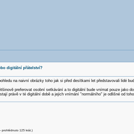
bo digitální přátelství?
ohledu na naivní obrázky toho jak si před desítkami let představovali lidé bu
inově preferovat osobní setkávání a to digitální bude vnímat pouze jako do
tají právě v té digitální době a jejich vnímání "normálního" je odlišné od toh
 prohlédnuto 125 krát.)