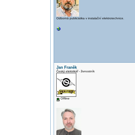
Odborná publicistika v instalační elektrotechnice.
Jan Franěk
Český elektrikář - živnostník
Offline