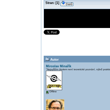
Stran:
[
1
]
Autor
Miroslav Minařík
"Nejvyšším úkolem není teoretické poznání, nýbrž prakti
Offline