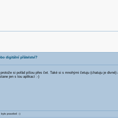
bo digitální přátelství?
protože si pořád píšou přes čet. Také si s mnohými četuju (chatuju je divné) 
ane jen s tou aplikací :-)
 bylo pravdivé :-)