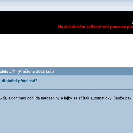
Na elektrickém zařízení smí pracovat pou
átelství? (Přečteno 2882 krát)
digitální přátelství?
ů, algoritmus pohlídá narozeniny a lajky se sčítají automaticky. Jenže pak se
..