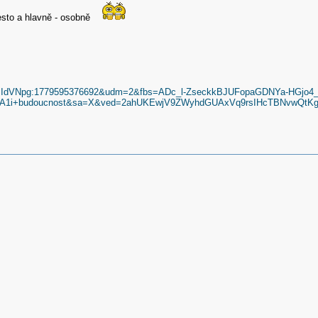
esto a hlavně - osobně
SJmQlIdVNpg:1779595376692&udm=2&fbs=ADc_l-ZseckkBJUFopaGDNYa-H
C5%A1i+budoucnost&sa=X&ved=2ahUKEwjV9ZWyhdGUAxVq9rsIHcTBNvw