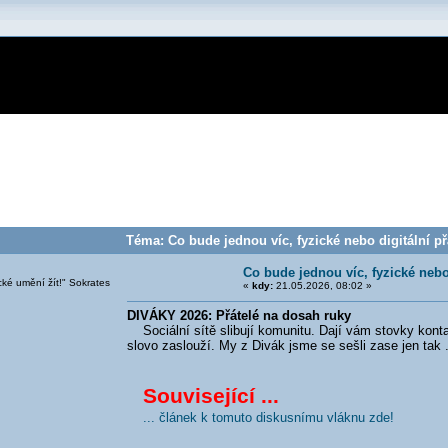
Téma: Co bude jednou víc, fyzické nebo digitální př
Co bude jednou víc, fyzické nebo 
cké umění žít!" Sokrates
«
kdy:
21.05.2026, 08:02 »
DIVÁKY 2026: Přátelé na dosah ruky
Sociální sítě slibují komunitu. Dají vám stovky kontakt
slovo zaslouží. My z Divák jsme se sešli zase jen tak .
Související ...
... článek k tomuto diskusnímu vláknu zde!