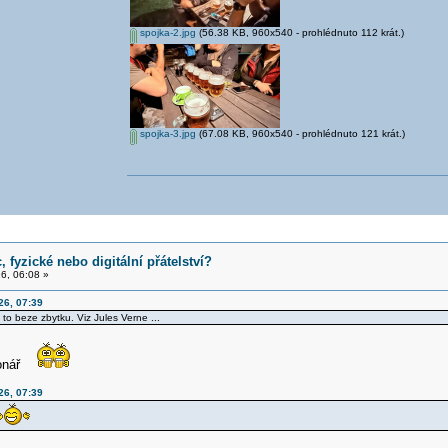
spojka-2.jpg
(56.38 KB, 960x540 - prohlédnuto 112 krát.)
spojka-3.jpg
(67.08 KB, 960x540 - prohlédnuto 121 krát.)
 fyzické nebo digitální přátelství?
6, 06:08 »
26, 07:39
to beze zbytku. Viz Jules Verne ...
ionář
26, 07:39