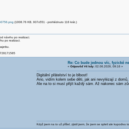
60756.png
(1008.76 KB, 937x551 - prohlédnuto 116 krát.)
d návrhu po realizaci.
u po realizaci.
ajetku.
: 728171585
Re: Co bude jednou víc, fyzické ne
«
Odpověď #4 kdy:
02.06.2026, 09:16 »
Digitální přátelství to je blbost!
Ano, vidím kolem sebe děti, jak ani nevylézají z domů, 
Ale na to si musí přijít každý sám. Až nakonec sám zůst
Když jsem na to už přišel, zjistil jsem, že jsem se spletl ale kupodivu to