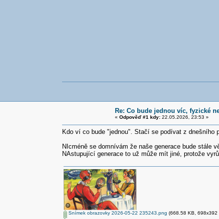
Re: Co bude jednou víc, fyzické ne
«
Odpověď #1 kdy:
22.05.2026, 23:53 »
Kdo ví co bude "jednou". Stačí se podívat z dnešního p
NIcméně se domnívám že naše generace bude stále větš
NAstupující generace to už může mít jiné, protože vyrůs
Snímek obrazovky 2026-05-22 235243.png
(668.58 KB, 698x392 -