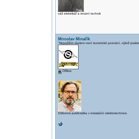
váš elektrikář a revizní technik
Miroslav Minařík
"Nejvyšším úkolem není teoretické poznání, nýbrž prakti
Offline
Odborná publicistika v instalační elektrotechnice.