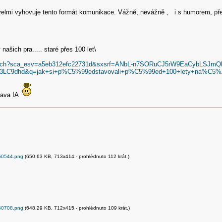
velmi vyhovuje tento formát komunikace. Vážně, nevážně , i s humorem, př
našich pra..... staré přes 100 let\
search?sca_esv=a5eb312efc22731d&sxsrf=ANbL-n7SORuCJ5rW9EaCybL
3LC9dhd&q=jak+si+p%C5%99edstavovali+p%C5%99ed+100+lety+na%
stava IA
60544.png
(650.63 KB, 713x414 - prohlédnuto 112 krát.)
60708.png
(648.29 KB, 712x415 - prohlédnuto 109 krát.)