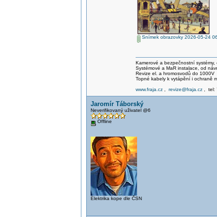
Snímek obrazovky 2026-05-24 0
Kamerové a bezpečnostní systémy, o
Systémové a MaR instalace, od návrh
Revize el. a hromosvodů do 1000V
Topné kabely k vytápění i ochraně m
www.fraja.cz
,
revize@fraja.cz
, tel
Jaromír Táborský
Neverifikovaný uživatel @6
Offline
Elektrika kope dle ČSN