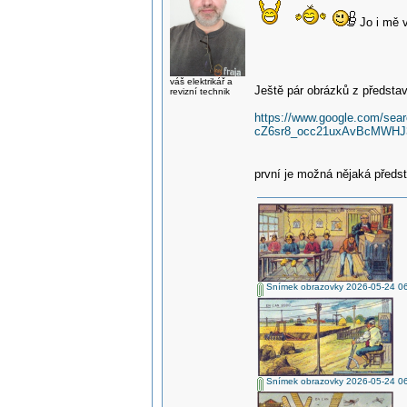
Jo i mě 
váš elektrikář a
Ještě pár obrázků z představ 
revizní technik
https://www.google.com/
cZ6sr8_occ21uxAvBcMWHJ
první je možná nějaká před
Snímek obrazovky 2026-05-24 0
Snímek obrazovky 2026-05-24 0