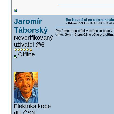
Jaromír
Re: Koupíš si na elektroinst
«
Odpověď #4 kdy:
02.06.2026, 09:41 
Táborský
Pro řemeslnou práci v terénu to bude 
dříve. Syn mě průběžně očkuje a cítím, 
Neverifikovaný
uživatel @6
Offline
Elektrika kope
dle ČSN