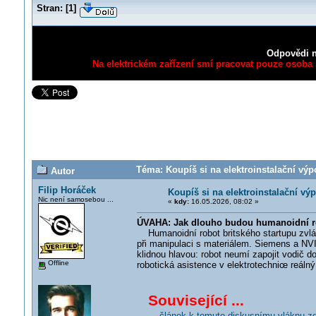
Stran:
[
1
]
Odpovědi n
Na elektrickém zařízení smí pracovat pouze osoba s
Téma: Koupíš si na elektroinstalační v
Autor
Filip Horáček
Koupíš si na elektroinstalační 
Nic není samosebou ...
«
kdy:
16.05.2026, 08:02 »
ÚVAHA: Jak dlouho budou humanoidní ro
Humanoidní robot britského startupu zvlád
při manipulaci s materiálem. Siemens a NVI
klidnou hlavou: robot neumí zapojit vodič 
Offline
robotická asistence v elektrotechnic
e reálný
Související ...
... článek k tomuto diskusnímu vláknu z