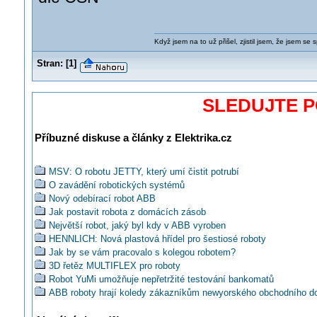
Když jsem na to už přišel, zjistil jsem, že jsem se s
Stran:
[
1
]
SLEDUJTE 
Příbuzné diskuse a články z Elektrika.cz
MSV: O robotu JETTY, který umí čistit potrubí
O zavádění robotických systémů
Nový odebírací robot ABB
Jak postavit robota z domácích zásob
Největší robot, jaký byl kdy v ABB vyroben
HENNLICH: Nová plastová hřídel pro šestiosé roboty
Jak by se vám pracovalo s kolegou robotem?
3D řetěz MULTIFLEX pro roboty
Robot YuMi umožňuje nepřetržité testování bankomatů
ABB roboty hrají koledy zákazníkům newyorského obchodního 
Bloomingdale
Svorky pro přívody energií ke kobotům