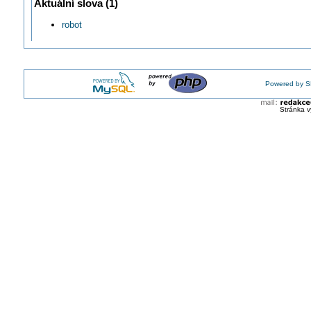
Aktuální slova (1)
Na trh se dostává nový kolaborativní robot
robot
ABB dodá Volkswagenu 800 průmyslových robotů
Robot KUKA produktové řady KR QUANTEC
Je cobot vhodný pro nasazení u malé firmy nebo řemeslníka?
Podání ruky robotovi: Nová bionická ruka pro kobota ReBeL
DT#24: Představení novinek na Digistage MSV 2024
Powered by S
Stránka v