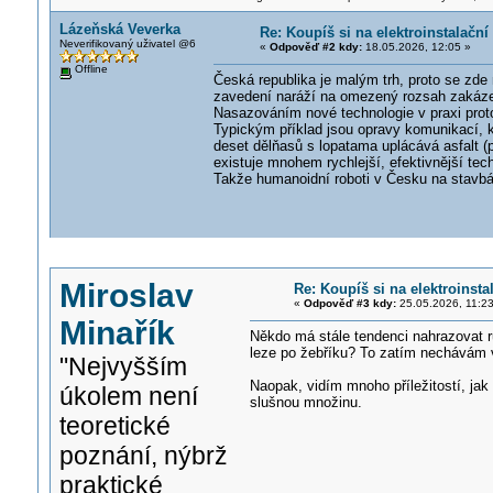
Lázeňská Veverka
Re: Koupíš si na elektroinstalač
Neverifikovaný uživatel @6
«
Odpověď #2 kdy:
18.05.2026, 12:05 »
Offline
Česká republika je malým trh, proto se zde 
zavedení naráží na omezený rozsah zakázek,
Nasazováním nové technologie v praxi prot
Typickým příklad jsou opravy komunikací, k
deset dělňasů s lopatama uplácává asfalt (p
existuje mnohem rychlejší, efektivnější tec
Takže humanoidní roboti v Česku na stavbá
Miroslav
Re: Koupíš si na elektroins
«
Odpověď #3 kdy:
25.05.2026, 11:23
Minařík
Někdo má stále tendenci nahrazovat ru
leze po žebříku? To zatím nechávám v 
"Nejvyšším
Naopak, vidím mnoho příležitostí, jak 
úkolem není
slušnou množinu.
teoretické
poznání, nýbrž
praktické