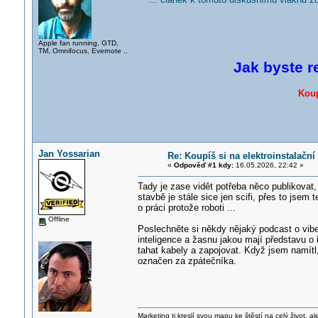
Apple fan running, GTD,
TM, Omnifocus, Evernote ..
Jak byste r
Koup
Jan Yossarian
Re: Koupíš si na elektroinstalač
«
Odpověď #1 kdy:
16.05.2026, 22:42 »
Tady je zase vidět potřeba něco publikovat, 
stavbě je stále sice jen scifi, přes to jsem
o práci protože roboti ...
Offline
Poslechněte si někdy nějaký podcast o vibe
inteligence a žasnu jakou mají představu o 
tahat kabely a zapojovat. Když jsem namítl,
označen za zpátečníka.
Marketing ti kreslí svou mapu ke štěstí na celý život, al