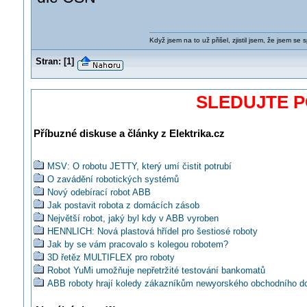
Když jsem na to už přišel, zjistil jsem, že jsem se s
Stran:
[
1
]
SLEDUJTE 
Příbuzné diskuse a články z Elektrika.cz
MSV: O robotu JETTY, který umí čistit potrubí
O zavádění robotických systémů
Nový odebírací robot ABB
Jak postavit robota z domácích zásob
Největší robot, jaký byl kdy v ABB vyroben
HENNLICH: Nová plastová hřídel pro šestiosé roboty
Jak by se vám pracovalo s kolegou robotem?
3D řetěz MULTIFLEX pro roboty
Robot YuMi umožňuje nepřetržité testování bankomatů
ABB roboty hrají koledy zákazníkům newyorského obchodního 
Bloomingdale
Svorky pro přívody energií ke kobotům