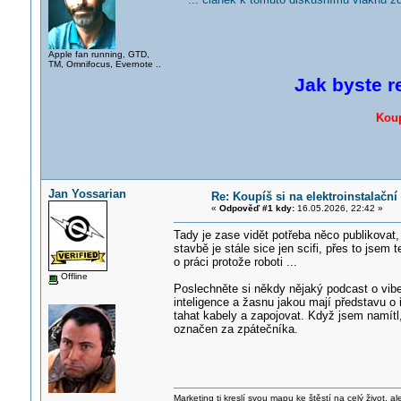
Apple fan running, GTD,
TM, Omnifocus, Evernote ..
Jak byste r
Koup
Jan Yossarian
Re: Koupíš si na elektroinstalač
«
Odpověď #1 kdy:
16.05.2026, 22:42 »
Tady je zase vidět potřeba něco publikovat, 
stavbě je stále sice jen scifi, přes to jsem
o práci protože roboti ...
Offline
Poslechněte si někdy nějaký podcast o vibe
inteligence a žasnu jakou mají představu o 
tahat kabely a zapojovat. Když jsem namítl,
označen za zpátečníka.
Marketing ti kreslí svou mapu ke štěstí na celý život, al