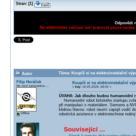
Stran:
[
1
]
Odpovědi n
Na elektrickém zařízení smí pracovat pouze osoba s
Téma: Koupíš si na elektroinstalační v
Autor
Filip Horáček
Koupíš si na elektroinstalační 
Nic není samosebou ...
«
kdy:
16.05.2026, 08:02 »
ÚVAHA: Jak dlouho budou humanoidní ro
Humanoidní robot britského startupu zvlád
při manipulaci s materiálem. Siemens a NVI
klidnou hlavou: robot neumí zapojit vodič 
Offline
robotická asistence v elektrotechnic
e reálný
Související ...
... článek k tomuto diskusnímu vláknu z