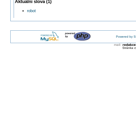
Aktuální slova (1)
Na trh se dostává nový kolaborativní robot
robot
ABB dodá Volkswagenu 800 průmyslových robotů
Robot KUKA produktové řady KR QUANTEC
Je cobot vhodný pro nasazení u malé firmy nebo řemeslníka?
Podání ruky robotovi: Nová bionická ruka pro kobota ReBeL
DT#24: Představení novinek na Digistage MSV 2024
Powered by S
Stránka v