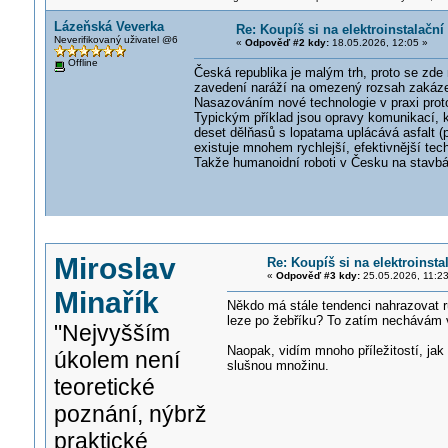
Lázeňská Veverka
Re: Koupíš si na elektroinstalač
Neverifikovaný uživatel @6
«
Odpověď #2 kdy:
18.05.2026, 12:05 »
Offline
Česká republika je malým trh, proto se zde 
zavedení naráží na omezený rozsah zakázek,
Nasazováním nové technologie v praxi prot
Typickým příklad jsou opravy komunikací, k
deset dělňasů s lopatama uplácává asfalt (p
existuje mnohem rychlejší, efektivnější tec
Takže humanoidní roboti v Česku na stavbá
Miroslav
Re: Koupíš si na elektroins
«
Odpověď #3 kdy:
25.05.2026, 11:23
Minařík
Někdo má stále tendenci nahrazovat ru
leze po žebříku? To zatím nechávám v 
"Nejvyšším
Naopak, vidím mnoho příležitostí, jak 
úkolem není
slušnou množinu.
teoretické
poznání, nýbrž
praktické