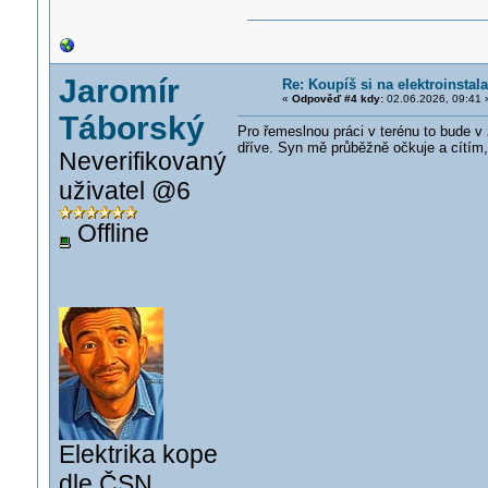
Jaromír
Re: Koupíš si na elektroinst
«
Odpověď #4 kdy:
02.06.2026, 09:41 
Táborský
Pro řemeslnou práci v terénu to bude 
dříve. Syn mě průběžně očkuje a cítím, 
Neverifikovaný
uživatel @6
Offline
Elektrika kope
dle ČSN