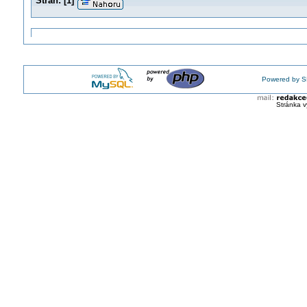
Stran:
[
1
]
Powered by S
Stránka v