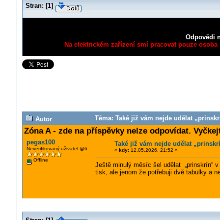
Stran:
[
1
]
Odpovědi n
Na elektrickém zařízení smí pracovat pouze osoba s
Téma: Také již vám nejde udělat „prinsk
Autor
Zóna A - zde na příspěvky nelze odpovídat. Vyčke
pegas100
Také již vám nejde udělat „prinsk
Neverifikovaný uživatel @6
«
kdy:
12.05.2026, 21:52 »
Offline
Ještě minulý měsíc šel udělat „prinskrín“ 
tisk, ale jenom že potřebuji dvě tabulky a n