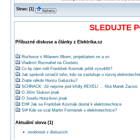
Stran:
[
1
]
SLEDUJTE 
Příbuzné diskuse a články z Elektrika.cz
Rozhovor s Milanem Illkem, projektatem nn a vn
Vladimír Rozmahel na Clusteru
Co by nám měl František Kosmák ještě vysvětlit?
Jak správně označit toho, kdo se zasluhuje o rozvoj elektrotechn
Znáte někdo Honzu Galuszku?
SCHRACK: Již nejsme pod křídly REXEL! ... říká Marek Zacios
O Jiřím Slukovi jinak
O Josefu Honzíkovi jinak
EH# Jak se František Kosmák dostal k elektrotechnice
SI# Kde se vzal Martin Formánek v elektrotechnice?
Wolfgang Marks na Clusteru v Brně
Aktuální slova (1)
Pavel Horský rumunského elektrikáře klidně zaměstná!
SI# Jiří Olejníček a to, co o něm ještě nevíte
osobnosti v diskuzích
SI# Jaká je elektrotechnická historie Viktora Strouhala?
SI# Roman Steiger a to, co o něm ještě nevíte