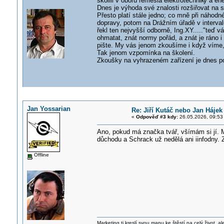
školili v oboru řemesla elektrotechnik
y a en
Dnes je výhoda své znalosti rozšiřovat na s
Přesto platí stále jedno; co mně při náhod
dopravy, potom na Drážním úřadě v inter
řekl ten nejvyšší odborně, Ing.XY....."teď 
ohmatat, znát normy pořád, a znát je ráno i 
pište. My vás jenom zkoušíme i když víme, 
Tak jenom vzpomínka na školení.
Zkoušky na vyhrazeném zařízení je dnes po
Jan Yossarian
Re: Jiří Kutáč nebo Jan Hájek
«
Odpověď #3 kdy:
26.05.2026, 09:53
Ano, pokud má značka tvář, všímám si jí. M
důchodu a Schrack už nedělá ani iinfodny. Z
Offline
Marketing ti kreslí svou mapu ke štěstí na celý život, al