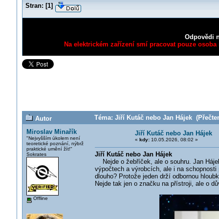
Stran:
[
1
]
Odpovědi n
Na elektrickém zařízení smí pracovat pouze osoba s
Téma: Jiří Kutáč nebo Jan Hájek (Přečten
Autor
Miroslav Minařík
Jiří Kutáč nebo Jan Hájek
"Nejvyšším úkolem není
«
kdy:
10.05.2026, 08:02 »
teoretické poznání, nýbrž
praktické umění žít!"
Jiří Kutáč nebo Jan Hájek
Sokrates
Nejde o žebříček, ale o souhru. Jan Hájek 
výpočtech a výrobcích, ale i na schopnosti
dlouho? Protože jeden drží odbornou hloubku 
Nejde tak jen o značku na přístroji, ale o dů
Offline