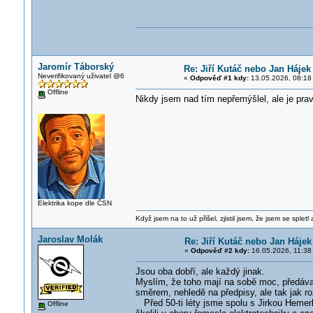
Jaromír Táborský
Re: Jiří Kutáč nebo Jan Hájek
Neverifikovaný uživatel @6
«
Odpověď #1 kdy:
13.05.2026, 08:18
Offline
Nikdy jsem nad tím nepřemýšlel, ale je pra
Elektrika kope dle ČSN
Když jsem na to už přišel, zjistil jsem, že jsem se spletl
Jaroslav Molák
Re: Jiří Kutáč nebo Jan Hájek
«
Odpověď #2 kdy:
16.05.2026, 11:38
Jsou oba dobří, ale každý jinak.
Myslím, že toho mají na sobě moc, předáv
směrem, nehledě na předpisy, ale tak jak ro
Před 50-ti léty jsme spolu s Jirkou Hemerko
Offline