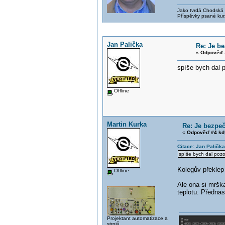
Jako tvrdá Chodská p
Příspěvky psané kur
Jan Palička
Re: Je b
«
Odpověď 
spíše bych dal 
Offline
Martin Kurka
Re: Je bezpe
«
Odpověď #4 kd
Citace: Jan Paličk
spíše bych dal pozo
Kolegův překlep 
Offline
Ale ona si mrška
teplotu. Přednas
Projektant automatizace a
strojů