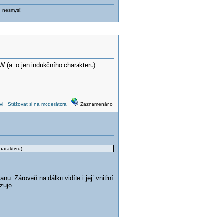
í nesmysl!
 (a to jen indukčního charakteru).
vi
Stěžovat si na moderátora
Zaznamenáno
harakteru).
. Zároveň na dálku vidíte i její vnitřní
zuje.