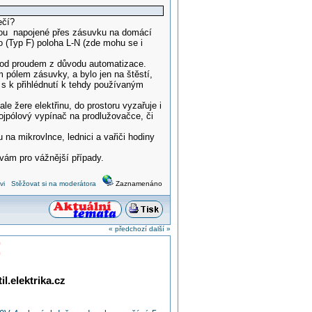
ečí?
jsou napojené přes zásuvku na domácí
 (Typ F) poloha L-N (zde mohu se i
pod proudem z důvodu automatizace.
ím pólem zásuvky, a bylo jen na štěstí,
' s k přihlédnutí k tehdy používaným
le žere elektřinu, do prostoru vyzařuje i
ojpólový vypínač na prodlužovačce, či
a mikrovlnce, lednici a vařiči hodiny
vám pro vážnější případy.
vi
Stěžovat si na moderátora
Zaznamenáno
« předchozí
další »
!
l.elektrika.cz