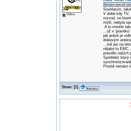
Citace: Václav Třet
Nemám obecně rád vš
Souhlasím, také
V době kdy TV, 
Offline
rozvod, ve kter
mýlit, nebyla spo
A to mnohé tako
...už v 'pravěku'
jak právě je vid
drátovým anténá
...mě asi na tét
nějaké to EMC, 
pravidlo našich 
Spotřebič který
synchronizovan
Prostě nemám to
Stran:
[
1
]