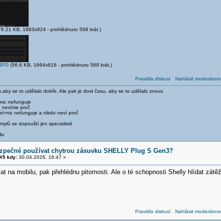
6.21 KB, 1883x924 - prohlédnuto 568 krát.)
.JPG
(56.6 KB, 1664x616 - prohlédnuto 568 krát.)
Pravidla diskusí
Nahlásit moderátoro
,aby se to udělalo dobře. Ale pak je dost času, aby se to udělalo znovu
 nic nefunguje
a nevíme proč
xí=nic nefunguje a nikdo neví proč
ylů se dopouští jen specialisté
lu
ezpečné používat chytrou zásuvku SHELLY Plug S Gen3?
#5 kdy:
30.04.2026, 16:47 »
at na mobilu, pak přehlédnu pitomosti. Ale o té schopnosti Shelly hlídat zátě
Pravidla diskusí
Nahlásit moderátoro