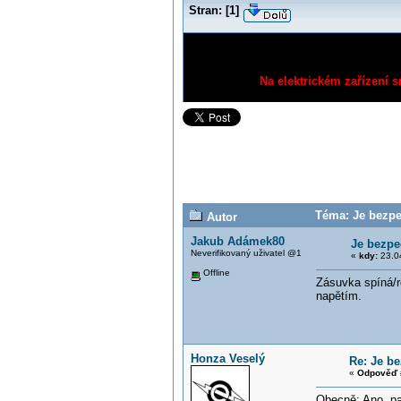
Stran:
[
1
]
Na elektrickém zařízení s
Téma: Je bezpe
Autor
Jakub Adámek80
Je bezpe
Neverifikovaný uživatel @1
«
kdy:
23.04
Offline
Zásuvka spíná/ro
napětím.
Honza Veselý
Re: Je b
«
Odpověď 
Obecně: Ano, pat