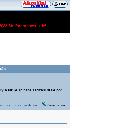
/2022 Sb.
Podrobnosti zde!
át)
ý a tak je spínané zařízení stále pod
vi
Stěžovat si na moderátora
Zaznamenáno