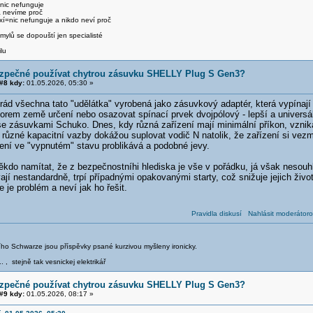
 nic nefunguje
a nevíme proč
xí=nic nefunguje a nikdo neví proč
ylů se dopouští jen specialisté
lu
ezpečné používat chytrou zásuvku SHELLY Plug S Gen3?
#8 kdy:
01.05.2026, 05:30 »
d všechna tato "udělátka" vyrobená jako zásuvkový adaptér, která vypínají
norem země určení nebo osazovat spínací prvek dvojpólový - lepší a universá
se zásuvkami Schuko. Dnes, kdy různá zařízení mají minimální příkon, vznika
e různé kapacitní vazby dokážou suplovat vodič N natolik, že zařízení si v
lení ve "vypnutém" stavu problikává a podobné jevy.
ěkdo namítat, že z bezpečnostníhi hlediska je vše v pořádku, já však nesouh
jí nestandardně, trpí případnými opakovanými starty, což snižuje jejich život
e je problém a neví jak ho řešit.
Pravidla diskusí
Nahlásit moderátoro
iřího Schwarze jsou příspěvky psané kurzivou myšleny ironicky.
.. , stejně tak vesnickej elektrikář
ezpečné používat chytrou zásuvku SHELLY Plug S Gen3?
#9 kdy:
01.05.2026, 08:17 »