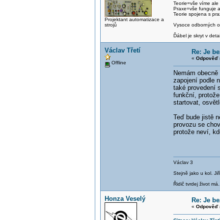
Teorie=vše víme ale
Praxe=vše funguje 
Teorie spojena s pra
Projektant automatizace a
strojů
Vysoce odborných om
Ďábel je skryt v detai
Václav Třetí
Re: Je b
«
Odpověď 
Offline
Nemám obecně rá
zapojení podle 
také provedení 
funkční, protož
startovat, osvět
Teď bude jistě n
provozu se chova
protože neví, kd
Václav 3
Stejně jako u kol. J
Řidič tvrdej život má.
Honza Veselý
Re: Je b
«
Odpověď 