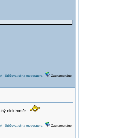
vi
Stěžovat si na moderátora
Zaznamenáno
ouhý elektroměr
.
vi
Stěžovat si na moderátora
Zaznamenáno