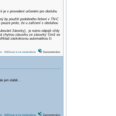
ní je v provedení určeném pro obsluhu
rý by použití podobného řešení v TN-C
 pouze proto, že u zařízení s obsluhou
oubování žárovky), je nutno odpojit vždy
out chytrou zásuvku ze zásuvky' čímž se
příklad záskokovou automatikou či
vi
Stěžovat si na moderátora
Zaznamenáno
e jen slabě...
vi
Stěžovat si na moderátora
Zaznamenáno