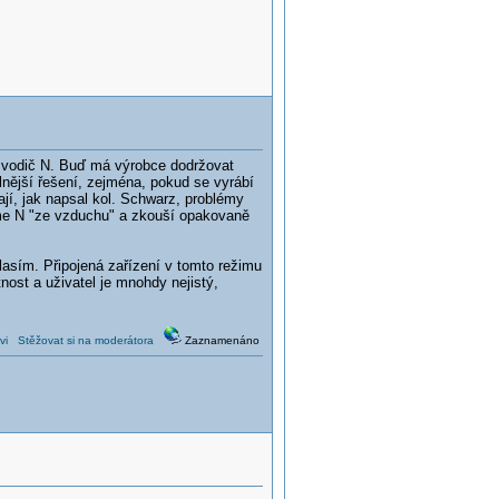
 vodič N. Buď má výrobce dodržovat
lnější řešení, zejména, pokud se vyrábí
jí, jak napsal kol. Schwarz, problémy
ezme N "ze vzduchu" a zkouší opakovaně
lasím. Připojená zařízení v tomto režimu
nost a uživatel je mnohdy nejistý,
vi
Stěžovat si na moderátora
Zaznamenáno