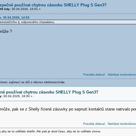
ezpečné používat chytrou zásuvku SHELLY Plug S Gen3?
#6 kdy:
30.04.2026, 16:51 »
ka 30.04.2026, 14:53
eindukčního tj. odporového charakteru.
 může ?
Pravidla diskusí
Nahlásit moderátoro
neer, zajímací se též o silovou elektrotechnik
u
čné používat chytrou zásuvku SHELLY Plug S Gen3?
y:
30.04.2026, 18:30 »
ůže, pak se z Shelly řízené zásuvky po sepnutí kontaktů stane natrvalo p
Pravidla diskusí
Nahlásit moderátoro
,aby se to udělalo dobře. Ale pak je dost času, aby se to udělalo znovu