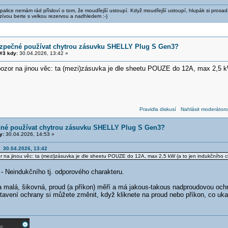
alice nemám rád přísloví o tom, že moudřejší ustoupí. Když moudřejší ustoupí, hlupák si prosad
zívou berte s velkou rezervou a nadhledem :-)
ezpečné používat chytrou zásuvku SHELLY Plug S Gen3?
#3 kdy:
30.04.2026, 13:42 »
pozor na jinou věc: ta (mezi)zásuvka je dle sheetu POUZE do 12A, max 2,5 kW
Pravidla diskusí
Nahlásit moderátoro
čné používat chytrou zásuvku SHELLY Plug S Gen3?
y:
30.04.2026, 14:53 »
a 30.04.2026, 13:42
r na jinou věc: ta (mezi)zásuvka je dle sheetu POUZE do 12A, max 2,5 kW (a to jen indukčního c
- Neindukčního tj. odporového charakteru.
 malá, šikovná, proud (a příkon) měří a má jakous-takous nadproudovou ochranu
tavení ochrany si můžete změnit, když kliknete na proud nebo příkon, co uka