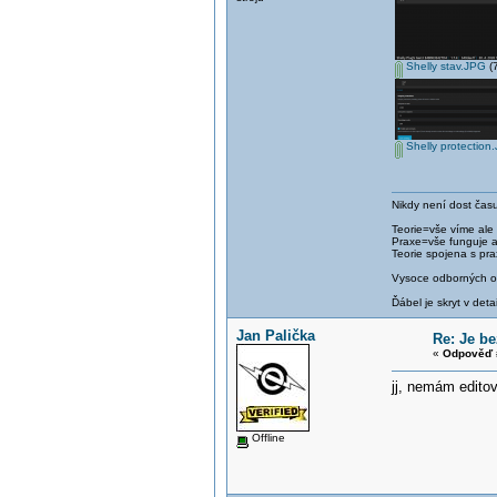
Shelly stav.JPG
(7
Shelly protection
Nikdy není dost času
Teorie=vše víme ale
Praxe=vše funguje 
Teorie spojena s pra
Vysoce odborných om
Ďábel je skryt v detai
Jan Palička
Re: Je b
«
Odpověď 
jj, nemám editov
Offline