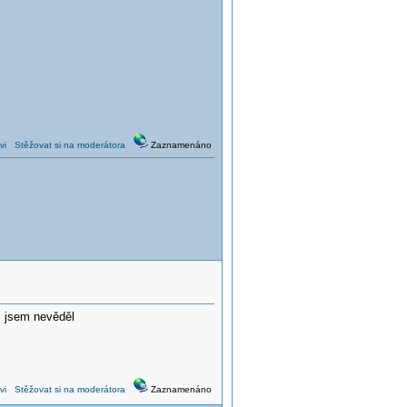
vi
Stěžovat si na moderátora
Zaznamenáno
ž jsem nevěděl
vi
Stěžovat si na moderátora
Zaznamenáno