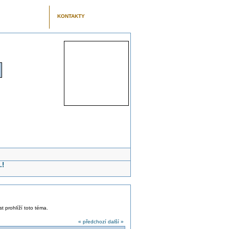
KONTAKTY
.!
st prohlíží toto téma.
« předchozí
další »