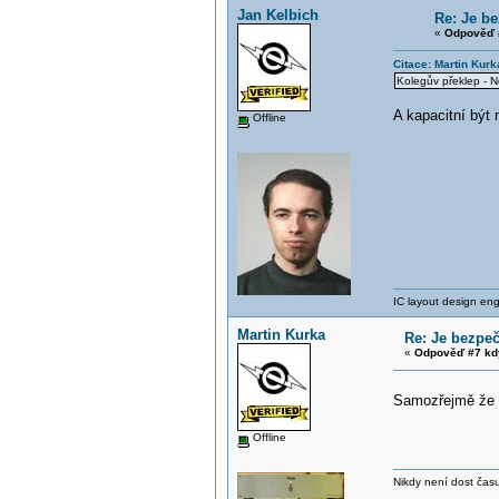
Jan Kelbich
Re: Je b
«
Odpověď 
Citace: Martin Kur
Kolegův překlep - N
A kapacitní být
Offline
IC layout design engi
Martin Kurka
Re: Je bezpe
«
Odpověď #7 kd
Samozřejmě že m
Offline
Nikdy není dost času