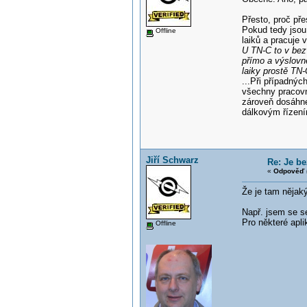
Přesto, proč př
Pokud tedy jsou
Offline
laiků a pracuje 
U TN-C to v bez
přímo a výslovně
laiky prostě TN-
...Při případnýc
všechny pracovní
zároveň dosáhne
dálkovým řízení
Jiří Schwarz
Re: Je b
«
Odpověď 
Že je tam nějaký
Např. jsem se se
Pro některé apli
Offline