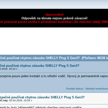
Upozornění!
Odpovědi na témata nejsou právně závazné!
mí pracovat pouze osoba s příslušnou kvalifikací dle nařízení vlády 194
čné používat chytrou zásuvku SHELLY Plug S Gen3? (Přečteno 48156 kr
čné používat chytrou zásuvku SHELLY Plug S Gen3?
.2026, 16:14 »
zepíná pouze jeden kontakt a to střední vodič, fázový je permanentně sepnut
Pravidla diskusí
Nahlásit moderátoro
ezpečné používat chytrou zásuvku SHELLY Plug S Gen3?
#1 kdy:
30.04.2026, 10:53 »
rně by bylo 'příjemnější' odpínat všechny pracovní vodiče.