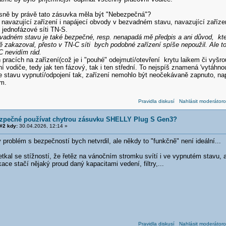
esně by právě tato zásuvka měla být "Nebezpečná"?
 navazující zařízení i napájecí obvody v bezvadném stavu, navazující zaříze
v jednofázové síti TN-S.
vadném stavu je také bezpečné, resp. nenapadá mě předpis a ani důvod, kte
 zakazoval, přesto v TN-C síti bych podobné zařízení spíše nepoužil. Ale to
C nevidím rád.
h pracích na zařízení(což je i "pouhé" odejmutí/otevření krytu laikem či vyšr
 vodiče, tedy jak ten fázový, tak i ten střední. To nejspíš znamená 'vytáhn
 stavu vypnutí/odpojení tak, zařízení nemohlo být neočekávaně zapnuto, na
m.
Pravidla diskusí
Nahlásit moderátoro
ezpečné používat chytrou zásuvku SHELLY Plug S Gen3?
#2 kdy:
30.04.2026, 12:14 »
 problém s bezpečností bych netvrdil, ale někdy to "funkčně" není ideální...
tkal se stížností, že řetěz na vánočním stromku svítí i ve vypnutém stavu, al
kace stačí nějaký proud daný kapacitami vedení, filtry,...
Pravidla diskusí
Nahlásit moderátoro