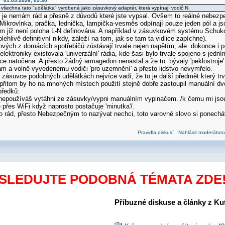
í 01.05.2026, 05:30
echna tato "udělátka" vyrobená jako zásuvkový adaptér, která vypínají vodič N.
 je nemám rád a přesně z důvodů které jste vypsal. Ovšem to reálné nebezp
Mikrovlnka, pračka, lednička, lampička-vesměs odpínají pouze jeden pól a 
ém již není poloha L-N definována. A například v zásuvkovém systému Schuko
lehlivě definitivní nikdy, záleží na tom, jak se tam ta vidlice zapíchne).
vých z domácích spotřebičů zůstávají trvale nejen napětím, ale dokonce i 
 elektroniky existovala 'univerzální' rádia, kde šasi bylo trvale spojeno s jedn
lice natočena. A přesto žádný armagedon nenastal a že to bývaly 'peklostroje
m a volně vyvedenému vodiči 'pro uzemnění' a přesto lidstvo nevymřelo.
o zásuvce podobných udělátkách nejvíce vadí, že to je další předmět který trva
přitom by ho na mnohých místech použití stejně dobře zastoupil manuální dv
předků:
 nepoužíváš vytáhni ze zásuvky/vypni manuálním vypinačem. /k čemu mi jsou n
é přes WiFi když naprosto postačuje 'minutka'/.
 rád, přesto Nebezpečným to nazývat nechci, toto varovné slovo si ponechá
Pravidla diskusí
Nahlásit moderátoro
SLEDUJTE PODOBNÁ TÉMATA ZDE
Příbuzné diskuse a články z Kuti