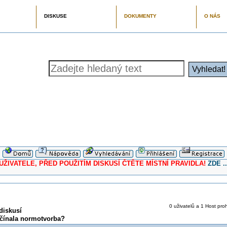
DISKUSE
DOKUMENTY
O NÁS
ELE, PŘED POUŽITÍM DISKUSÍ ČTĚTE MÍSTNÍ PRAVIDLA!
ZDE ..
0 uživatelů a 1 Host proh
diskusí
ačínala normotvorba?