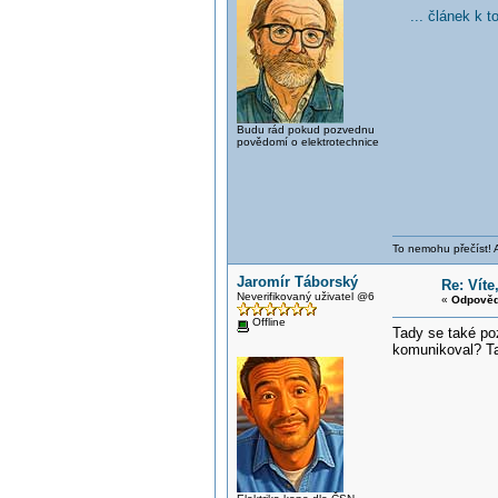
... článek k 
Budu rád pokud pozvednu
povědomí o elektrotechnice
To nemohu přečíst! 
Jaromír Táborský
Re: Vít
Neverifikovaný uživatel @6
«
Odpověď
Offline
Tady se také po
komunikoval? Ta