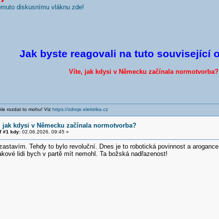
tomuto diskusnímu vláknu zde!
Jak byste reagovali na tuto související 
Víte, jak kdysi v Německu začínala normotvorba?
Ale rozdat to mohu! Viz
https://zdroje.elektrika.cz
e, jak kdysi v Německu začínala normotvorba?
 #1 kdy:
02.06.2026, 09:45 »
zastavím. Tehdy to bylo revoluční. Dnes je to robotická povinnost a aroganc
kové lidi bych v partě mít nemohl. Ta božská nadřazenost!