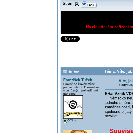
Stran:
[
1
]
Na elektrickém zařízení s
Téma: Víte, ja
Autor
František Tuček
Víte, j
Pravdě se člověk může
«
kdy:
05.
pouze přiblížit. Ovšem bez
více různých pohledů ani
EH#: Vznik VD
náhodou!
Německo neuděla
jednoho směru. 
zaměnitelnosti, 
společně přijat
rozvíjet.
Offline
Souvisej