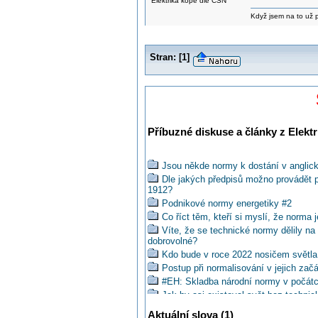
Elektrika kope dle ČSN
Když jsem na to už při
Stran:
[
1
]
Příbuzné diskuse a články z Elektr
Jsou někde normy k dostání v anglick
Dle jakých předpisů možno provádět pr
1912?
Podnikové normy energetiky #2
Co říct těm, kteří si myslí, že norma 
Víte, že se technické normy dělily n
dobrovolné?
Kdo bude v roce 2022 nosičem světl
Postup při normalisování v jejich začá
#EH: Skladba národní normy v počátc
Jak by asi existoval svět bez techni
Jaký byl v počátcích normalizace je
Aktuální slova (1)