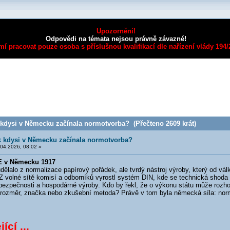
Upozornění!
Odpovědi na témata nejsou právně závazné!
mí pracovat pouze osoba s příslušnou kvalifikací dle nařízení vlády 194
k kdysi v Německu začínala normotvorba? (Přečteno 2609 krát)
ak kdysi v Německu začínala normotvorba?
04.2026, 08:02 »
E v Německu 1917
lo z normalizace papírový pořádek, ale tvrdý nástroj výroby, který od války
Z volné sítě komisí a odborníků vyrostl systém DIN, kde se technická shoda 
bezpečnosti a hospodárné výroby. Kdo by řekl, že o výkonu státu může rozhod
ý rozměr, značka nebo zkušební metoda? Právě v tom byla německá síla: nor
ící ...