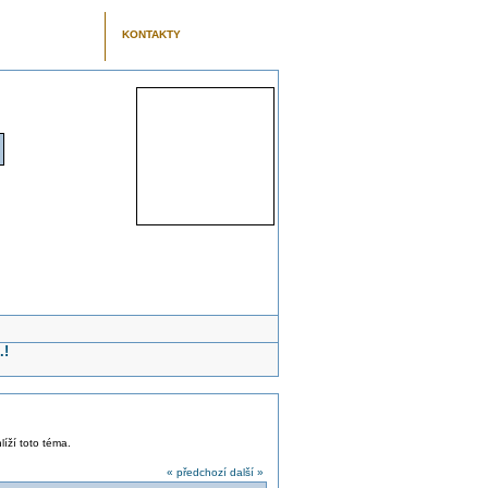
KONTAKTY
.!
líží toto téma.
« předchozí
další »