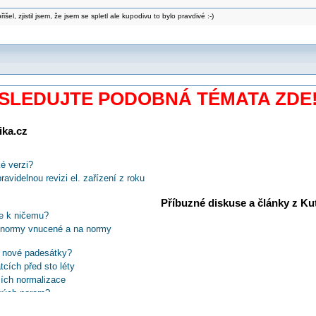
šel, zjistil jsem, že jsem se spletl ale kupodivu to bylo pravdivé :-)
SLEDUJTE PODOBNÁ TÉMATA ZDE
ika.cz
é verzi?
avidelnou revizi el. zařízení z roku
Příbuzné diskuse a články z Kuti
je k ničemu?
a normy vnucené a na normy
a nové padesátky?
tcích před sto léty
ích normalizace
ckých norem?
jí výchovný význam?