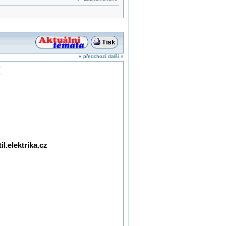
« předchozí
další »
!
l.elektrika.cz