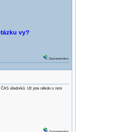
otázku vy?
Zaznamenáno
e ČAS úředníků. Už jste někdo s nimi
Zaznamenáno