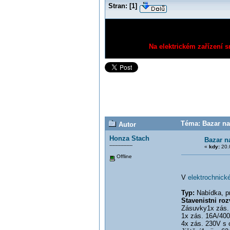
Stran:
[
1
]
Na elektrickém zařízení s
Téma: Bazar nab
Autor
Honza Stach
Bazar n
---------------
«
kdy:
20.
Offline
V
elektrochnick
Typ:
Nabídka, pr
Stavenistni ro
Zásuvky1x zás.
1x zás. 16A/40
4x zás. 230V s 