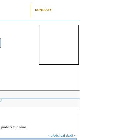
KONTAKTY
.!
 prohlíží toto téma.
« předchozí
další »