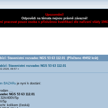
Upozornění!
Odpovědi na témata nejsou právně závazné!
mí pracovat pouze osoba s příslušnou kvalifikací dle nařízení vlády 194
ízí: Stavenistni rozvadec NGS 53 63 112.01 (Přečteno 49452 krát)
abízí: Stavenistni rozvadec NGS 53 63 112.01
02.2026, 09:57 »
é
m BAZARu
je nyní k dostání:
odám ....
zvadec NGS 53 63 112.01
 32A/400V/5p
0V/5p
ochr. kolíkem (česká)