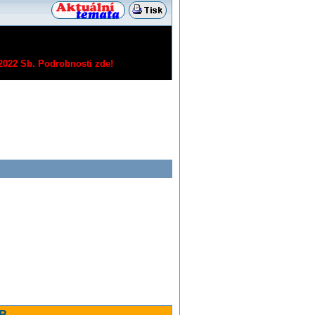
/2022 Sb.
Podrobnosti zde!
 B