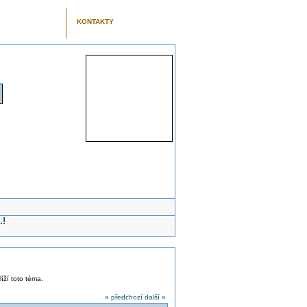
KONTAKTY
.!
líží toto téma.
« předchozí
další »