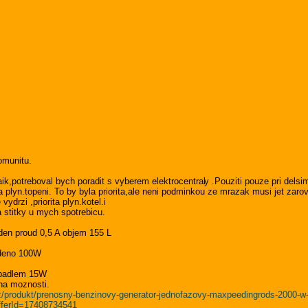
munitu.
aik,potreboval bych poradit s vyberem elektrocentral
y .Pouziti pouze pri dels
 plyn.topeni. To by byla priorita,ale neni podminkou ze mrazak musi jet zaro
ydrzi ,priorita plyn.kotel.i
 stitky u mych spotrebicu.
en proud 0,5 A objem 155 L
deno 100W
rpadlem 15W
na moznosti.
.cz/produkt/prenosny-benzinovy-generator-jednofazovy-maxpeedingrods-2000-
fferId=17408734541