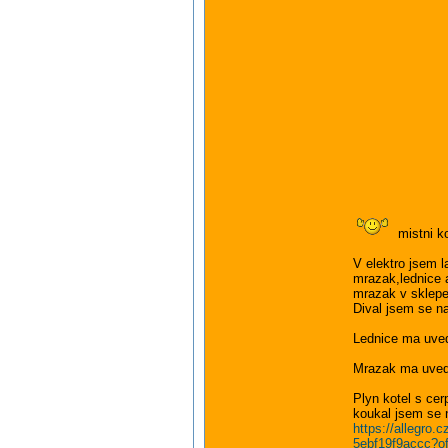
mistni ko
V elektro jsem l
mrazak,lednice a
mrazak v sklepe v
Dival jsem se na
Lednice ma uved
Mrazak ma uve
Plyn kotel s ce
koukal jsem se 
https://allegro
5ebf19f9accc?o