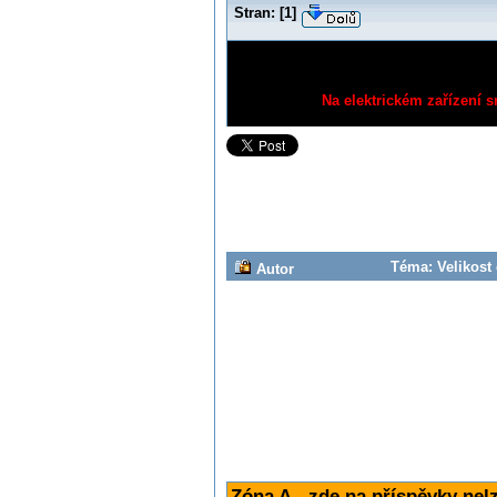
Stran:
[
1
]
Na elektrickém zařízení s
Téma: Velikost 
Autor
Zóna A - zde na příspěvky nel