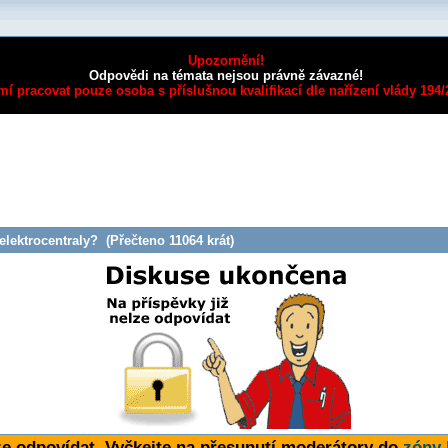
Upozornění!
Odpovědi na témata nejsou právně závazné!
mí pracovat pouze osoba s příslušnou kvalifikací dle nařízení vlády 194
elektrocentraly? (Přečteno 11064 krát)
ze odpovídat. Vyčkejte na přesunutí moderátory do
zóny