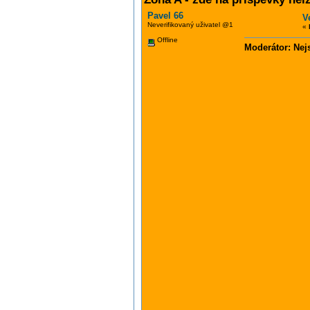
Pavel 66
V
Neverifikovaný uživatel @1
«
Offline
Moderátor: Nej