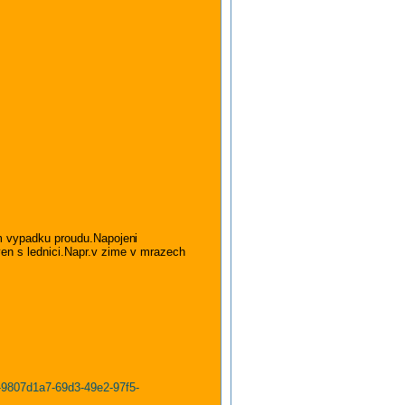
im vypadku proudu.Napojen
i
ven s lednici.Napr.v zime v mrazech
w-9807d1a7-69d3-49e2-97f5-