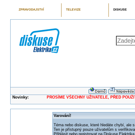
ZPRAVODAJSTVÍ
TELEVIZE
DISKUSE
Novinky:
PROSÍME VŠECHNY UŽIVATELE, PŘED POUŽITÍM 
Varování!
Téma nebo diskuse, které hledáte chybí, ale s
Ten je přístupný pouze uživatelům s verifikov
Přihlásit nebo registrovat na Diskuse Elektri