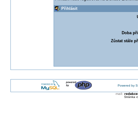
Přihlásit
Doba při
Zůstat stále p
Powered by S
Stránka v