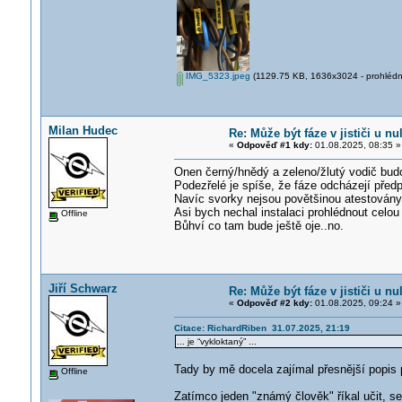
IMG_5323.jpeg
(1129.75 KB, 1636x3024 - prohlédnu
Milan Hudec
Re: Může být fáze v jističi u n
«
Odpověď #1 kdy:
01.08.2025, 08:35 »
Onen černý/hnědý a zeleno/žlutý vodič budo
Podezřelé je spíše, že fáze odcházejí předp
Navíc svorky nejsou povětšinou atestovány na
Asi bych nechal instalaci prohlédnout celou
Offline
Bůhví co tam bude ještě oje..no.
Jiří Schwarz
Re: Může být fáze v jističi u n
«
Odpověď #2 kdy:
01.08.2025, 09:24 »
Citace: RichardRiben 31.07.2025, 21:19
... je “vykloktaný” ...
Tady by mě docela zajímal přesnější popis 
Offline
Zatímco jeden "známý člověk" říkal učit, se, 