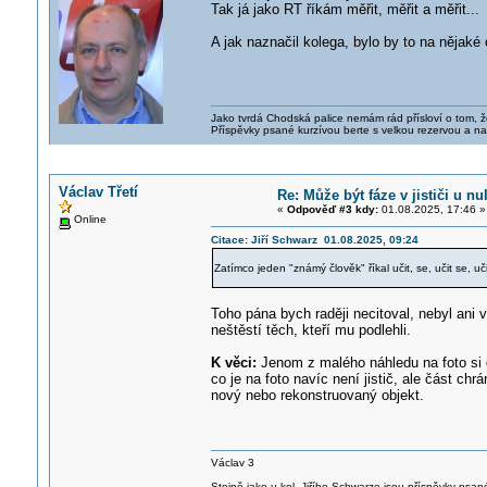
Tak já jako RT říkám měřit, měřit a měřit...
A jak naznačil kolega, bylo by to na nějaké
Jako tvrdá Chodská palice nemám rád přísloví o tom, ž
Příspěvky psané kurzívou berte s velkou rezervou a na
Václav Třetí
Re: Může být fáze v jističi u n
«
Odpověď #3 kdy:
01.08.2025, 17:46 »
Online
Citace: Jiří Schwarz 01.08.2025, 09:24
Zatímco jeden "známý člověk" říkal učit, se, učit se, uči
Toho pána bych raději necitoval, nebyl ani v
neštěstí těch, kteří mu podlehli.
K věci:
Jenom z malého náhledu na foto si 
co je na foto navíc není jistič, ale část ch
nový nebo rekonstruovaný objekt.
Václav 3
Stejně jako u kol. Jiřího Schwarze jsou příspěvky psané