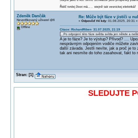
Řidič tvrdej život má... , stejně tak vesnickej elektrikář
Zdeněk Dančák
Re: Může být fáze v jističi u n
Neverifikovaný uživatel @6
«
Odpověď #4 kdy:
01.08.2025, 20:31 »
Offline
Citace: RichardRiben 31.07.2025, 21:19
...Po odpojení této fáze světla svítila jen někde a ne
A je to fáze? Je to výstup? Přívod? .... Up
nesprávným odpojením vodiče můžete zavléct
další závada. Jestli nevíte, jak a proč je t
tak ani nesmíte do toho zasahovat, fakt to 
Stran:
[
1
]
SLEDUJTE 