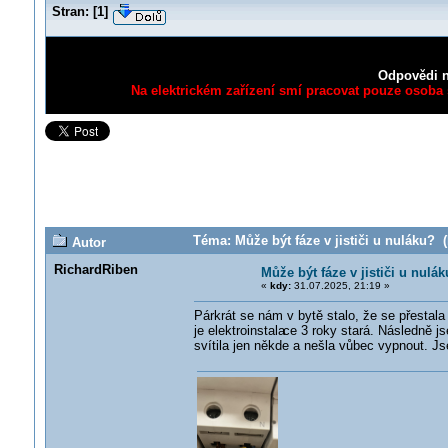
Stran:
[
1
]
Odpovědi n
Na elektrickém zařízení smí pracovat pouze osoba s
Téma: Může být fáze v jističi u nuláku? (
Autor
RichardRiben
Může být fáze v jističi u nulá
«
kdy:
31.07.2025, 21:19 »
Párkrát se nám v bytě stalo, že se přestala r
je elektroinstala
ce 3 roky stará. Následně js
svítila jen někde a nešla vůbec vypnout. J