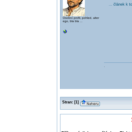
... článek k 
Osobní profil, pohled, alter
ego, bla bla ...
.
Stran:
[
1
]