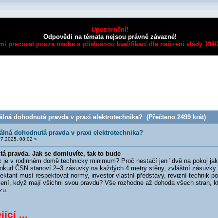
Upozornění!
Odpovědi na témata nejsou právně závazné!
mí pracovat pouze osoba s příslušnou kvalifikací dle nařízení vlády 194
álná dohodnutá pravda v praxi elektrotechnika? (Přečteno 2499 krát)
eálná dohodnutá pravda v praxi elektrotechnika?
7.2025, 08:02 »
á pravda. Jak se domluvíte, tak to bude
e v rodinném domě technicky minimum? Proč nestačí jen "dvě na pokoj jako d
okud ČSN stanoví 2–3 zásuvky na každých 4 metry stěny, zvláštní zásuvky p
ojektant musí respektovat normy, investor vlastní představy, revizní technik 
šení, když mají všichni svou pravdu? Vše rozhodne až dohoda všech stran, kt
zu.
ící ...