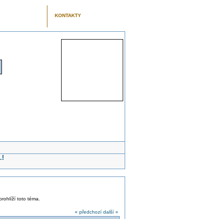
KONTAKTY
.!
prohlíží toto téma.
« předchozí
další »