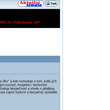
/2022 Sb.
Podrobnosti zde!
řív" a kdo rozhoduje o tom, kolik jich
ro kuchyň, koupelnu i technické
požaduje bezpečnost a shodu s předpisy.
erá zajistí funkční a bezpečný výsledek