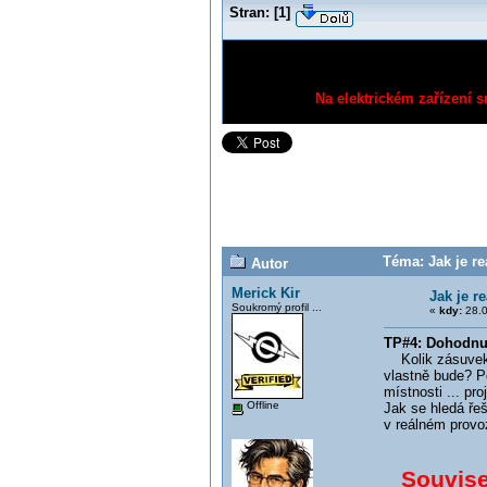
Stran:
[
1
]
Na elektrickém zařízení s
Téma: Jak je re
Autor
Merick Kir
Jak je r
Soukromý profil ...
«
kdy:
28.0
TP#4: Dohodnut
Kolik zásuvek j
vlastně bude? P
místnosti ... pr
Offline
Jak se hledá ře
v reálném provo
Souvisej