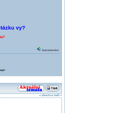
otázku vy?
k
a?
Zaznamenáno
uje!
« předchozí
další »
!