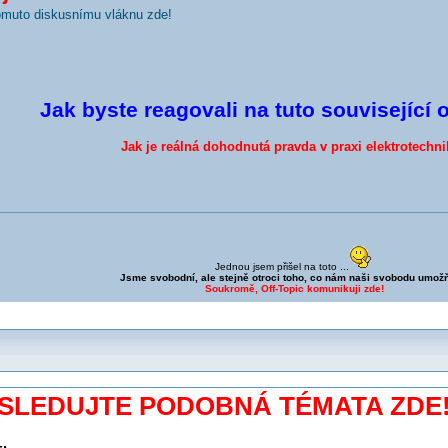
tomuto diskusnímu vláknu zde!
Jak byste reagovali na tuto související 
Jak je reálná dohodnutá pravda v praxi elektrotechni
Jednou jsem přišel na toto ...
Jsme svobodní, ale stejně otroci toho, co nám naši svobodu umožň
Soukromě, Off-Topic komunikuji zde!
SLEDUJTE PODOBNÁ TÉMATA ZDE