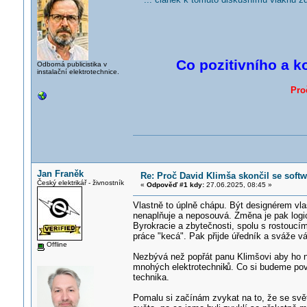
Co pozitivního a k
Odborná publicistika v
instalační elektrotechnice.
Pro
Jan Franěk
Re: Proč David Klimša skončil se soft
Český elektrikář - živnostník
«
Odpověď #1 kdy:
27.06.2025, 08:45 »
Vlastně to úplně chápu. Být designérem vla
nenaplňuje a neposouvá. Změna je pak log
Byrokracie a zbytečnosti, spolu s rostoucí
práce "kecá". Pak přijde úředník a sváže vá
Offline
Nezbývá než popřát panu Klimšovi aby ho n
mnohých elektrotechnik
ů. Co si budeme pov
technika.
Pomalu si začínám zvykat na to, že se svět