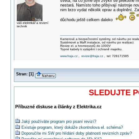
světa, na co jsme byli zvyklí se překotně 
nestará. Namísto toho přibývají nástroje no
nim brzo vydat několik oprav a doplnění. Z
důchodu ještě celkem daleko
váš elektrikář a revizní
technik
Kamerové a bezpečnostní systémy, od návrhu po realiz
Systémové a MaR instalace, od návrhu po realizaci.
Revize el. a hromosvodů do 1000V
Topné kabely k vytápění i ochraně majetku.
www.fraja.cz
,
revize@fraja.cz
, tel: 728171585
Stran:
[
1
]
SLEDUJTE 
Příbuzné diskuse a články z Elektrika.cz
Jaký používáte program pro psaní revizí?
Existuje program, který dokáže zkontrolova el. schéma?
Doporučíte mi SW pro hlídání doby platnosti revizních zpráv?