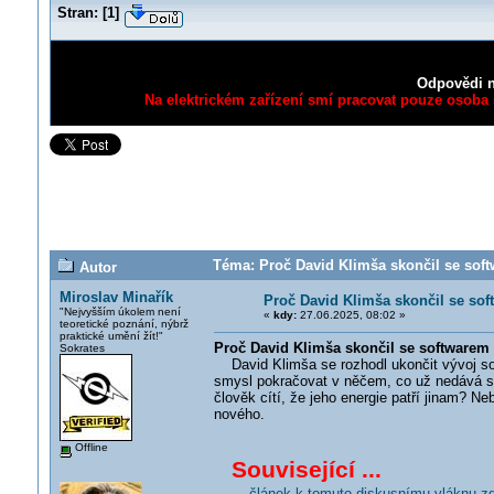
Stran:
[
1
]
Odpovědi n
Na elektrickém zařízení smí pracovat pouze osoba s
Téma: Proč David Klimša skončil se soft
Autor
Miroslav Minařík
Proč David Klimša skončil se sof
"Nejvyšším úkolem není
«
kdy:
27.06.2025, 08:02 »
teoretické poznání, nýbrž
praktické umění žít!"
Proč David Klimša skončil se softwarem 
Sokrates
David Klimša se rozhodl ukončit vývoj softw
smysl pokračovat v něčem, co už nedává sm
člověk cítí, že jeho energie patří jinam? 
nového.
Offline
Související ...
... článek k tomuto diskusnímu vláknu z