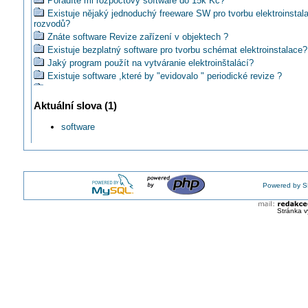
Poradíte mi rozpočtový software do 15k Kč?
Existuje nějaký jednoduchý freeware SW pro tvorbu elektroinstal
rozvodů?
Znáte software Revize zařízení v objektech ?
Existuje bezplatný software pro tvorbu schémat elektroinstalace?
Jaký program použít na vytváranie elektroinštalácí?
Existuje software ,které by "evidovalo " periodické revize ?
Hledám free soft k nakreslení a kontrole zapojení, poradíte?
Jaký používáte program k návrhu rozvoden vn?
Aktuální slova (1)
Poradíte mi nějaký program na kreslení el.rozvodů?
software
Aký softvér používate na vypracovanie cenovej ponuky?
Kdo jste dostali nabídku na vyzkoušení SW Verlag Dashöfer pro 
Nemáte někdo Elmer - revize nainstalovanýho na Ubuntu?
Nevíte o jednoduchém prográmku pod WIN na rychlý výpočet Rc 
revizích hromů?
Powered by S
Co říkáte na mobilní vychytávku Elektrobasic v mobilních telefo
EL SOFT: Nový program Šéfmontér
Stránka v
Aký použít program na elektroprojektovanie?
PHOENIX CONTACT: Projekční a značící SW CLIP PROJECT 8
Advanced
Softwarová podpora OEZ
Také kupujete OpenOffice... od domovníka?
Kam to všechno spěje? aneb bez papíru je to lepší
Aký kresliaci program pre elektro - silnoprúd vybrať?
Novinky v softwarové podpoře pro přístroje a rozváděče nn od sp