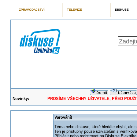
ZPRAVODAJSTVÍ
TELEVIZE
DISKUSE
Novinky:
PROSÍME VŠECHNY UŽIVATELE, PŘED POUŽITÍM 
Varování!
Téma nebo diskuse, které hledáte chybí, ale s
Ten je přístupný pouze uživatelům s verifikov
Přihlásit nebo registrovat na Diskuse Elektri