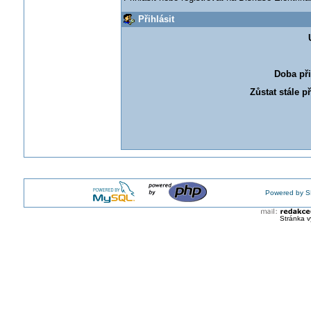
Přihlásit
Doba při
Zůstat stále p
Powered by S
Stránka v