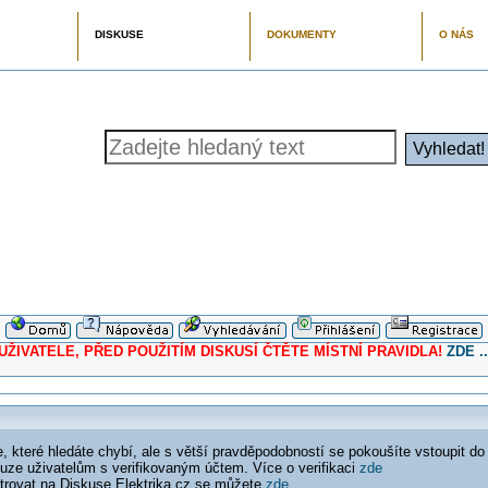
DISKUSE
DOKUMENTY
O NÁS
ELE, PŘED POUŽITÍM DISKUSÍ ČTĚTE MÍSTNÍ PRAVIDLA!
ZDE ..
 které hledáte chybí, ale s větší pravděpodobností se pokoušíte vstoupit do
ouze uživatelům s verifikovaným účtem. Více o verifikaci
zde
istrovat na Diskuse Elektrika.cz se můžete
zde