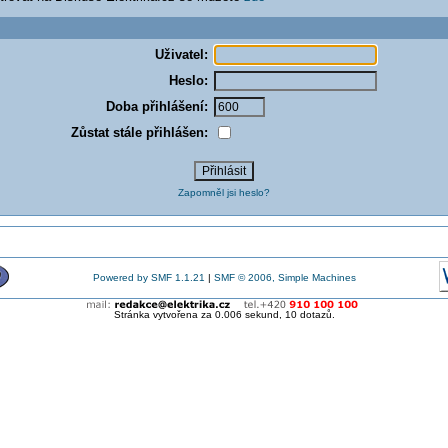
Uživatel:
Heslo:
Doba přihlášení:
Zůstat stále přihlášen:
Zapomněl jsi heslo?
Powered by SMF 1.1.21
|
SMF © 2006, Simple Machines
Stránka vytvořena za 0.006 sekund, 10 dotazů.