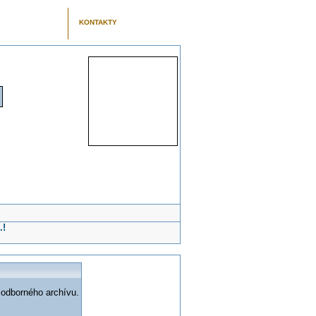
KONTAKTY
.!
 odborného archívu.