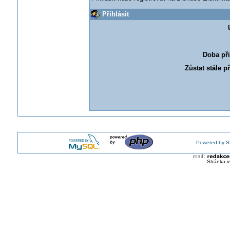
Přihlásit
Doba při
Zůstat stále p
Powered by S
Stránka v