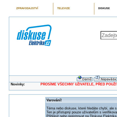
ZPRAVODAJSTVÍ
TELEVIZE
DISKUSE
Novinky:
PROSÍME VŠECHNY UŽIVATELE, PŘED POUŽITÍM 
Varování!
Téma nebo diskuse, které hledáte chybí, ale s
Ten je přístupný pouze uživatelům s verifikov
Přihlásit nebo registrovat na Diskuse Elektri