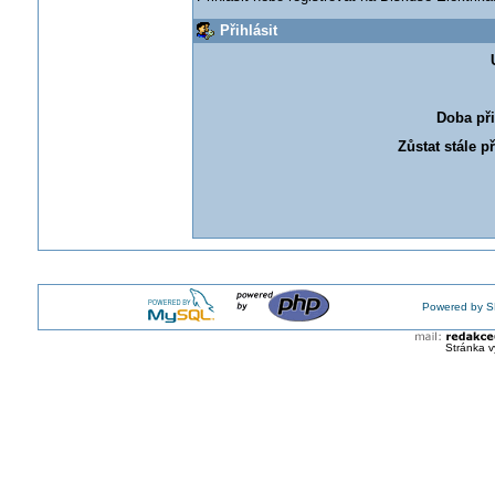
Přihlásit
Doba při
Zůstat stále p
Powered by S
Stránka v