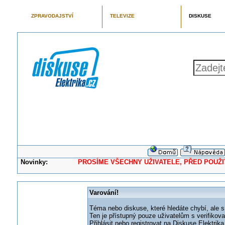
ZPRAVODAJSTVÍ
TELEVIZE
DISKUSE
Novinky:
PROSÍME VŠECHNY UŽIVATELE, PŘED POUŽITÍM 
Varování!
Téma nebo diskuse, které hledáte chybí, ale s
Ten je přístupný pouze uživatelům s verifikov
Přihlásit nebo registrovat na Diskuse Elektri