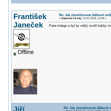
František
Re: Jak zkombinovat dálkové ovlá
«
Odpověď #3 kdy:
13.01.2025, 14:09 »
Janeček
Pane kolego a byl by velký rozdíl kdyby 
Offline
Jiří
Re: Jak zkombinovat dálkové o