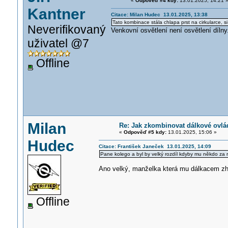
«
Odpověď #4 kdy:
13.01.2025, 14:21 
Kantner
Citace: Milan Hudec 13.01.2025, 13:38
Tato kombinace stála chlapa prst na cirkularce, 
Neverifikovaný
Venkovní osvětlení není osvětlení díln
uživatel @7
Offline
Milan
Re: Jak zkombinovat dálkové ovlá
«
Odpověď #5 kdy:
13.01.2025, 15:06 »
Hudec
Citace: František Janeček 13.01.2025, 14:09
Pane kolego a byl by velký rozdíl kdyby mu někdo za 
Ano velký, manželka která mu dálkacem zha
Offline