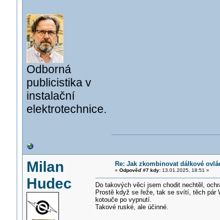
Odborná
publicistika v
instalační
elektrotechnice.
Milan
Re: Jak zkombinovat dálkové ovlá
«
Odpověď #7 kdy:
13.01.2025, 18:51 »
Hudec
Do takových věcí jsem chodit nechtěl, oc
Prostě když se řeže, tak se svítí, těch pár
kotouče po vypnutí.
Takové ruské, ale účinné.