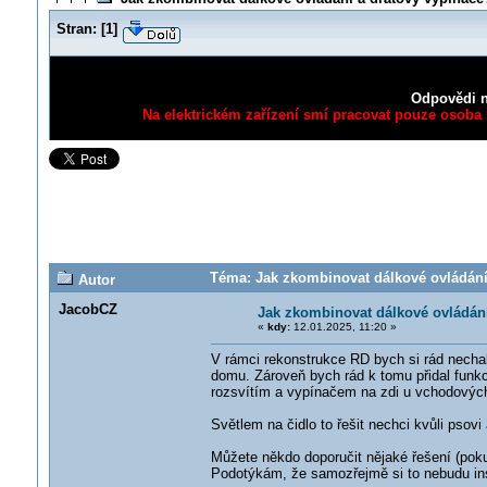
Stran:
[
1
]
Odpovědi n
Na elektrickém zařízení smí pracovat pouze osoba s
Téma: Jak zkombinovat dálkové ovládání 
Autor
JacobCZ
Jak zkombinovat dálkové ovládání
«
kdy:
12.01.2025, 11:20 »
V rámci rekonstrukce RD bych si rád necha
domu. Zároveň bych rád k tomu přidal funkc
rozsvítím a vypínačem na zdi u vchodových
Světlem na čidlo to řešit nechci kvůli psov
Můžete někdo doporučit nějaké řešení (poku
Podotýkám, že samozřejmě si to nebudu insta