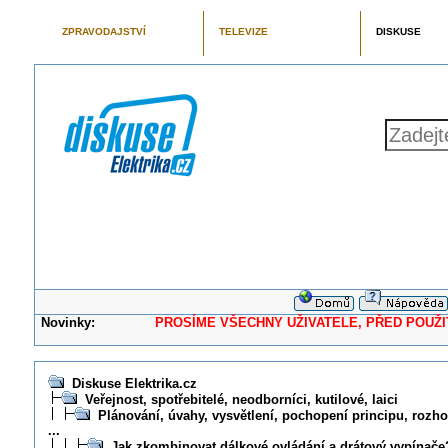
ZPRAVODAJSTVÍ
TELEVIZE
DISKUSE
Novinky:
PROSÍME VŠECHNY UŽIVATELE, PŘED POUŽITÍM 
Diskuse Elektrika.cz
Veřejnost, spotřebitelé, neodborníci, kutilové, laici
Plánování, úvahy, vysvětlení, pochopení principu, rozhod
...
Jak zkombinovat dálkové ovládání a drátový vypínače