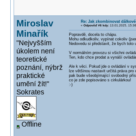
Miroslav
Re: Jak zkombinovat dálkové
«
Odpověď #6 kdy:
13.01.2025, 15:36
Minařík
Popravdě, docela to chápu.
Mohu odkudkoliv, vypínat cokoliv (j
"Nejvyšším
Nedovedu si představit, že bych tot
úkolem není
V normálním provozu si všichni ovlád
Ten, kdo chce prodat a vynáší ovládán
teoretické
poznání, nýbrž
Ale k věci. Pokud jde o ovládání v sy
lze většinou nastavit určitá práva pro
praktické
pak bude všeobjímající svobodný přís
co je zde popisováno s cirkulárkou!
umění žít!"
:-)
Sokrates
Offline