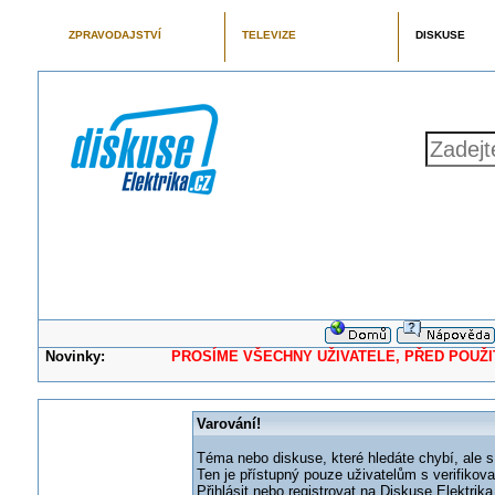
ZPRAVODAJSTVÍ
TELEVIZE
DISKUSE
Novinky:
PROSÍME VŠECHNY UŽIVATELE, PŘED POUŽITÍM 
Varování!
Téma nebo diskuse, které hledáte chybí, ale s
Ten je přístupný pouze uživatelům s verifikov
Přihlásit nebo registrovat na Diskuse Elektri