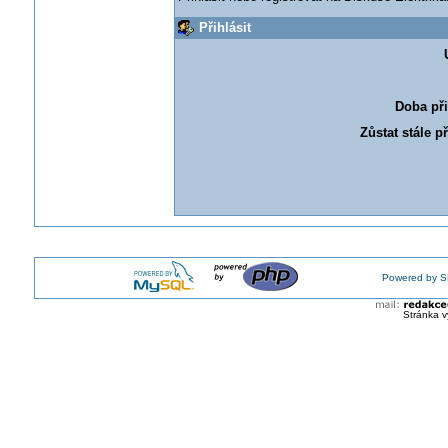
Přihlásit
Doba při
Zůstat stále p
Powered by S
Stránka v