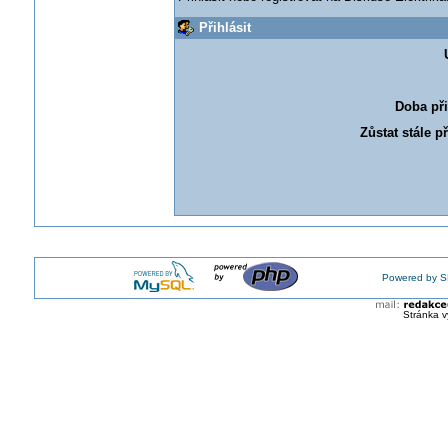
Přihlásit
Doba při
Zůstat stále p
Powered by S
Stránka v