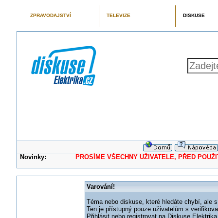
ZPRAVODAJSTVÍ
TELEVIZE
DISKUSE
Novinky:
PROSÍME VŠECHNY UŽIVATELE, PŘED POUŽITÍM 
Varování!
Téma nebo diskuse, které hledáte chybí, ale s
Ten je přístupný pouze uživatelům s verifikov
Přihlásit nebo registrovat na Diskuse Elektri