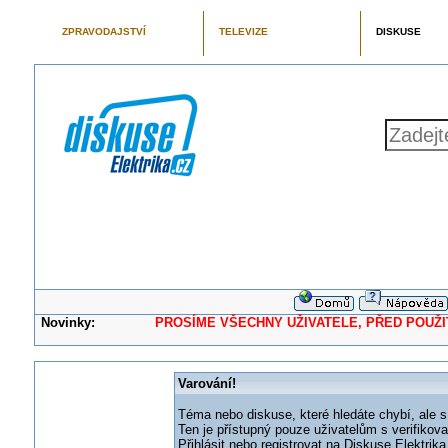
ZPRAVODAJSTVÍ
TELEVIZE
DISKUSE
Novinky:
PROSÍME VŠECHNY UŽIVATELE, PŘED POUŽITÍM 
Varování!
Téma nebo diskuse, které hledáte chybí, ale s
Ten je přístupný pouze uživatelům s verifikov
Přihlásit nebo registrovat na Diskuse Elektri