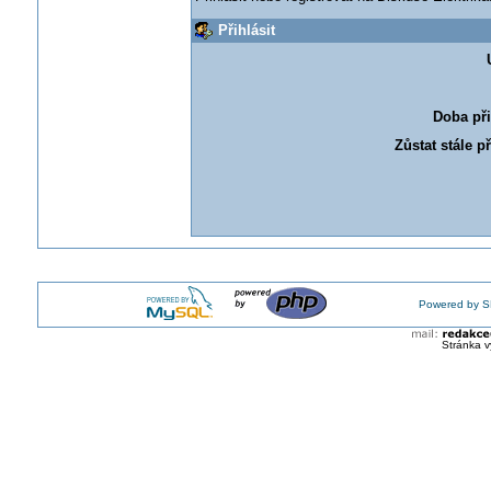
Přihlásit
Doba při
Zůstat stále p
Powered by S
Stránka v