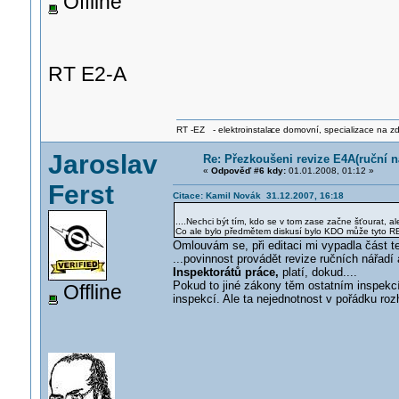
Offline
RT E2-A
RT -EZ - elektroinstala
ce domovní, specializace na zdra
Jaroslav
Re: Přezkoušeni revize E4A(ruční ná
«
Odpověď #6 kdy:
01.01.2008, 01:12 »
Ferst
Citace: Kamil Novák 31.12.2007, 16:18
....Nechci být tím, kdo se v tom zase začne šťourat, a
Co ale bylo předmětem diskusí bylo KDO může tyto R
Omlouvám se, při editaci mi vypadla část t
...povinnost provádět revize ručních nářad
Inspektorátů práce,
platí, dokud....
Pokud to jiné zákony těm ostatním inspekcí
Offline
inspekcí. Ale ta nejednotnost v pořádku roz