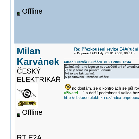
Offline
Milan
Re: Přezkoušeni revize E4A(ruční 
«
Odpověď #11 kdy:
05.01.2008, 00:31 »
Karvánek
Citace: František Jiráček 01.01.2008, 12:34
Zajímá mě, a to jsem se nedozvěděl ani při zkoušká
ČESKÝ
Zase je téma na půlroční diskuzi.
Mě to ale fakt zajímá.
S pozdravem František Jiráček
ELEKTRIKÁŘ
no doufám, že o kontrolách se půl rok
uživatel...
" a další podrobnosti velice h
http://diskuse.elektrika.cz/index.php/topi
Offline
RT E2A