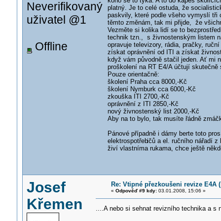
koho se to týká. A to do kapes školícíc
Neverifikovaný
platný. Je to celé ostuda, že socialisti
paskvily, které podle všeho vymyslí tři 
uživatel @1
těmto změnám, tak mi přijde, že všich
Vezměte si kolika lidí se to bezprostř
technik tzn., s živnostenským listem na
Offline
opravuje televizory, rádia, pračky, ruč
získat oprávnění od ITI a získat živnos
když vám původně stačil jeden. Ať mi n
proškolení na RT E4/A účtují skutečně 
Pouze orientačně:
školení Praha cca 8000,-Kč
školení Nymburk cca 6000,-Kč
zkouška ITI 2700,-Kč
oprávnění z ITI 2850,-Kč
nový živnostenský list 2000,-Kč
Aby na to bylo, tak musíte řádně zmáčk
Pánové případně i dámy berte toto pro
elektrospotřeb
ičů a el. ručního nářadí z
živí vlastníma rukama, chce ještě něk
Josef
Re: Vtipné přezkoušeni revize E4A (r
«
Odpověď #9 kdy:
03.01.2008, 15:06 »
Křemen
....A nebo si sehnat revizního technika a s