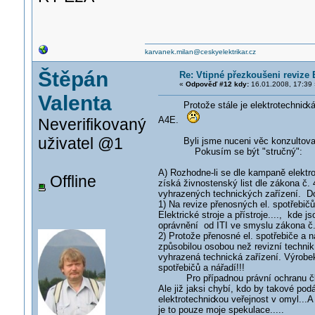
karvanek.milan@ceskyelektrikar.cz
Štěpán
Re: Vtipné přezkoušeni revize E
«
Odpověď #12 kdy:
16.01.2008, 17:39 
Valenta
Protože stále je elektrotechnic
ká
A4E.
Neverifikovaný
uživatel @1
Byli jsme nuceni věc konzultovat 
Pokusím se být "stručný":
A) Rozhodne-li se dle kampaně elektr
Offline
získá živnostenský list dle zákona č
vyhrazených technických zařízení. Dop
1) Na revize přenosných el. spotřebi
Elektrické stroje a přístroje...., kde 
oprávnění od ITI ve smyslu zákona č
2) Protože přenosné el. spotřebiče a n
způsobilou osobou než revizní techni
vyhrazená technická zařízení. Výrobek
spotřebičů a nářadí!!!
Pro případnou právní ochranu členů
Ale již jaksi chybí, kdo by takové po
elektrotechnic
kou veřejnost v omyl...
je to pouze moje spekulace.....