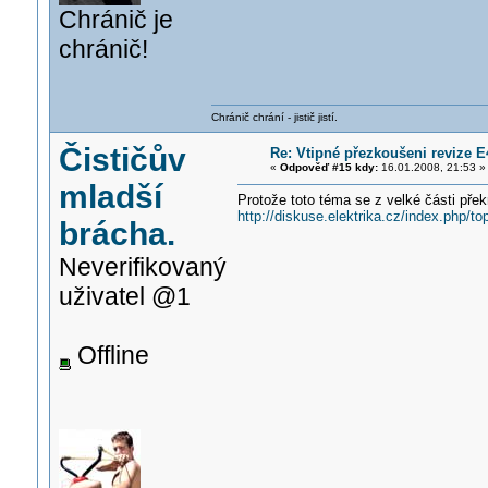
Chránič je
chránič!
Chránič chrání - jistič jistí.
Čističův
Re: Vtipné přezkoušeni revize E4
«
Odpověď #15 kdy:
16.01.2008, 21:53 »
mladší
Protože toto téma se z velké části překr
http://diskuse.elektrika.cz/index.php/to
brácha.
Neverifikovaný
uživatel @1
Offline