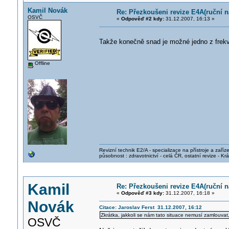
Kamil Novák
Re: Přezkoušeni revize E4A(ruční ná
OSVČ
«
Odpověď #2 kdy:
31.12.2007, 16:13 »
Takže konečně snad je možné jedno z frek
Offline
Revizní technik E2/A - specializace na přístroje a zaříze
působnost : zdravotnictví - celá ČR, ostatní revize - K
Kamil
Re: Přezkoušeni revize E4A(ruční ná
«
Odpověď #3 kdy:
31.12.2007, 16:18 »
Novák
Citace: Jaroslav Ferst 31.12.2007, 16:12
Zkrátka, jakkoli se nám tato situace nemusí zamlouvat
OSVČ