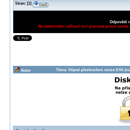
Stran:
[
1
]
Odpovědi n
Na elektrickém zařízení smí pracovat pouze osoba s
Téma: Vtipné přezkoušeni revize E4A (ruč
Autor