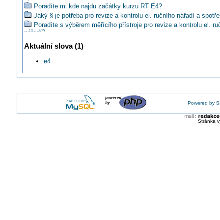
Poradíte mi kde najdu začátky kurzu RT E4?
Jaký § je potřeba pro revize a kontrolu el. ručního nářadí a spotře
Poradíte s výběrem měřícího přístroje pro revize a kontrolu el. ru
nářadí?
Může provést el. revizi boileru revizní technik skupiny E4/A?
Aktuální slova (1)
Může revizák E2 revidovat trafostanici?
Postačí na revizi spotřebičů protokol?
e4
Podle čeho se rozdělují spotřebiče a stroje v závislosti vykonání
Co vše mohu revidovat s osvědčením E4/A-nářadí a spotřebiče?
Může revizní technik E4/A zrevidovat nástěnný plynový kotel?
Mohu provádět revize spotřebičů pouze s §6?
Powered by S
Mám oprávnění měřit prodlužovací kabely + ruční nářadí?
Jak revidovat vlastní spotřebiče při zahraniční montáži v Anglii?
Stránka v
Mohl by RT E4A dělat revize průmyslových šicích strojů?
Mohu s osmičkou provádět revize na ručním nářadí?
Když mám notebook v záruce musí projít revizní kontrola?
Kdo platí za revize soukromých elektrospotřebičů v sociálních z
Kdo může revidovat el. spotřebiče v ordinaci doktora?
Jak se dělá, (pokud vůbec), revize radia ?
Jsou stolní dvoukotoučové brusky stroj, nebo spotřebič?
Může RT s E4/A revidovat strojní stojanové vrtačky na 400V?
Jakou skupinu mají spotřebiče v pronajímaných pokojích?
Proč je osvědčení revizních techniků E4X?
Jak správně označit spotřebič po revizi?