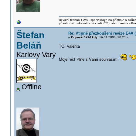
Revizní technik E2/A - specializace na přístroje a zaříze
působnost : zdravotnictví - celá ČR, ostatní revize - K
Štefan
Re: Vtipné přezkoušeni revize E4A (r
«
Odpověď #14 kdy:
16.01.2008, 20:25 »
Beláň
TO: Valenta
Karlovy Vary
Moje řeč! Plně s Vámi souhlasím.
Offline