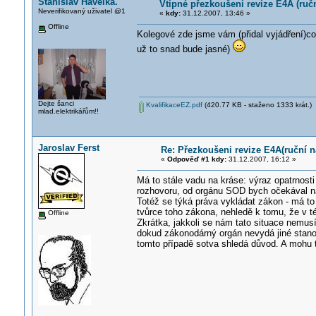
Stanislav Havelka.
Vtipné přezkoušeni revize E4A (ručn
Neverifikovaný uživatel @1
«
kdy:
31.12.2007, 13:46 »
Offline
Kolegové zde jsme vám (přidal vyjádření)co 
už to snad bude jasné)
Dejte šanci
KvalifikaceEZ.pdf
(420.77 KB - staženo 1333 krát.)
mlad.elektrikářům!!
Jaroslav Ferst
Re: Přezkoušeni revize E4A(ruční ná
«
Odpověď #1 kdy:
31.12.2007, 16:12 »
Má to stále vadu na kráse: výraz opatrnost
rozhovoru, od orgánu SOD bych očekával na
Totéž se týká práva vykládat zákon - má to
tvůrce toho zákona, nehledě k tomu, že v t
Offline
Zkrátka, jakkoli se nám tato situace nemusí
dokud zákonodárný orgán nevydá jiné stano
tomto případě sotva shledá důvod. A mohu 