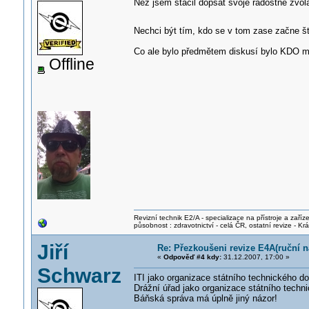
Než jsem stačil dopsat svoje radostné zvolá
Nechci být tím, kdo se v tom zase začne šť
Co ale bylo předmětem diskusí bylo KDO m
Offline
Revizní technik E2/A - specializace na přístroje a zaříze
působnost : zdravotnictví - celá ČR, ostatní revize - K
Jiří
Re: Přezkoušeni revize E4A(ruční ná
«
Odpověď #4 kdy:
31.12.2007, 17:00 »
Schwarz
ITI jako organizace státního technického d
Drážní úřad jako organizace státního techni
Báňská správa má úplně jiný názor!