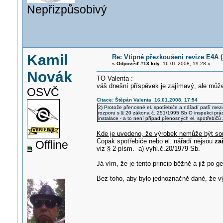
Nepřizpůsobivý
Kamil
Re: Vtipné přezkoušeni revize E4A (r
«
Odpověď #13 kdy:
16.01.2008, 19:28 »
Novák
TO Valenta :
váš dnešní příspěvek je zajímavý, ale můžet
OSVČ
Citace: Štěpán Valenta 16.01.2008, 17:54
2) Protože přenosné el. spotřebiče a nářadí patří mez
rozporu s § 20 zákona č. 251/1995 Sb O inspekci prá
instalace - a to není případ přenosných el. spotřebičů 
Kde je uvedeno, že výrobek nemůže být s
Copak spotřebiče nebo el. nářadí nejsou
za
Offline
viz § 2 písm. a) vyhl.č.20/1979 Sb.
Já vím, že je tento princip běžně a již po g
Bez toho, aby bylo jednoznačně dané, že v