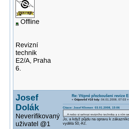
Offline
Revizní
technik
E2/A, Praha
6.
Josef
Re: Vtipné přezkoušeni revize E4
«
Odpověď #10 kdy:
04.01.2008, 07:03 »
Dolák
Citace: Josef Křemen 03.01.2008, 15:06
Neverifikovaný
....A nebo si sehnat revizního technika a s ním s
Jo, a když půjdu na opravu k zákazníko
uživatel @1
vydělá 50,-Kč.