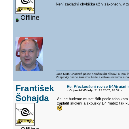
Není základní chybička už v zákonech, v zá
Offline
Jako tvrdá Chodská palice nemám rád přísloví o tom, ž
Příspěvky psané kurzívou berte s velkou rezervou a na
František
Re: Přezkoušeni revize E4A(ruční n
«
Odpověď #5 kdy:
31.12.2007, 18:57 »
Šohajda
Asi se budeme muset řídit podle toho kam 
zaplatit školení a zkoušky E4 /natož tak kup