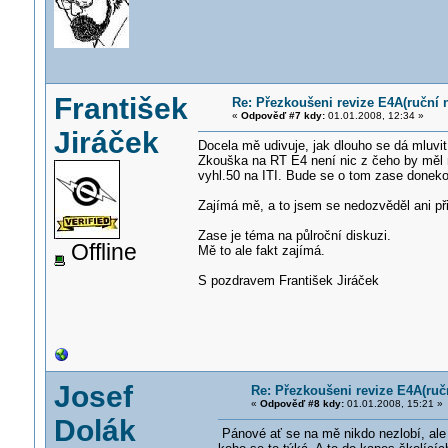
František
Re: Přezkoušeni revize E4A(ruční n
«
Odpověď #7 kdy:
01.01.2008, 12:34 »
Jiráček
Docela mě udivuje, jak dlouho se dá mluvi
Zkouška na RT E4 není nic z čeho by měl mí
vyhl.50 na ITI. Bude se o tom zase donek
Zajímá mě, a to jsem se nedozvěděl ani při
Zase je téma na půlroční diskuzi.
Offline
Mě to ale fakt zajímá.
S pozdravem František Jiráček
Josef
Re: Přezkoušeni revize E4A(ručn
«
Odpověď #8 kdy:
01.01.2008, 15:21 »
Dolák
Pánové ať se na mě nikdo nezlobí, ale