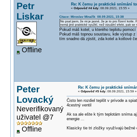
Petr
Re: K čemu je praktické snímání t
«
Odpověď #4 kdy:
08.09.2021, 15:55 »
Liskar
Citace: Miroslav Minařík 08.09.2021, 15:38
No psal jsem, že mi je jasné, že je to pro řízení kotl
nemá jiné praktické využití, než vizuální efekt, pak se 
Pokud máš kotel, u kterého teplotu pomocí M
Pokud máš topnou soustavu, kde výstup z kot
tím snadno dá zjistit, zda kotel a kotlové če
Offline
Peter
Re: K čemu je praktické snímá
«
Odpověď #5 kdy:
08.09.2021, 15:59 »
Lovacký
Čisto len rozdiel teplôt v prívode a sp
4cestný ventil
Neverifikovaný
Ak sa ale ešte k tým teplotám sníma aj
uživatel @7
energie ...
Offline
Klasicky tie tri zložky využívajú bežné 