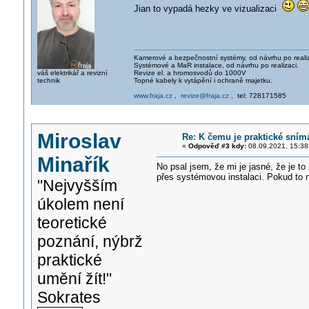
Jian to vypadá hezky ve vizualizaci
Kamerové a bezpečnostní systémy, od návrhu po realiz
Systémové a MaR instalace, od návrhu po realizaci.
váš elektrikář a revizní
Revize el. a hromosvodů do 1000V
technik
Topné kabely k vytápění i ochraně majetku.
www.fraja.cz
,
revize@fraja.cz
, tel: 728171585
Miroslav
Re: K čemu je praktické sním
«
Odpověď #3 kdy:
08.09.2021, 15:38
Minařík
No psal jsem, že mi je jasné, že je to
přes systémovou instalaci. Pokud to ne
"Nejvyšším
úkolem není
teoretické
poznání, nýbrž
praktické
umění žít!"
Sokrates