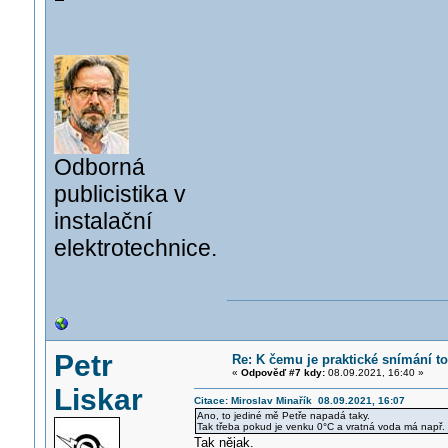
Odborná
publicistika v
instalační
elektrotechnice.
Petr
Re: K čemu je praktické snímání t
«
Odpověď #7 kdy:
08.09.2021, 16:40 »
Liskar
Citace: Miroslav Minařík 08.09.2021, 16:07
Ano, to jediné mě Petře napadá taky.
Tak třeba pokud je venku 0°C a vratná voda má např.
Tak nějak.