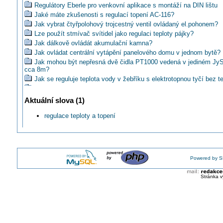
Regulátory Eberle pro venkovní aplikace s montáží na DIN lištu
Jaké máte zkušenosti s regulací topení AC-116?
Jak vybrat čtyřpolohový trojcestný ventil ovládaný el.pohonem?
Lze použít stmívač svítidel jako regulaci teploty pájky?
Jak dálkově ovládát akumulační kamna?
Jak ovládat centrální vytápění panelového domu v jednom bytě?
Jak mohou být nepřesná dvě čidla PT1000 vedená v jediném JyS
cca 8m?
Jak se reguluje teplota vody v žebříku s elektrotopnou tyčí bez 
Lze ke kotli Junkers ZWB 24-1 připojit beznapěťovou regulaci?
Jak řešíte výpočet potřebného výkonu pro vytápění domu? Od o
Aktuální slova (1)
Může regulace napětí snížit spotřebu o 14-30%?
regulace teploty a topení
Jaký systém použít pro změnu řízení vytápění topnými kabely?
Poradíte teplomer z dvomi sondami zo spínaním na základe rozdi
Jak přepínat mezi jednotlivými teplotními čidly na základě signál
termostatu?
Čím řídíte teploty podlahového vytápění s více fázemi ohřevu?
Powered by S
Jak spínat oběhové čerpadlo krbu v závislosti na teplotě spalin?
Stránka v