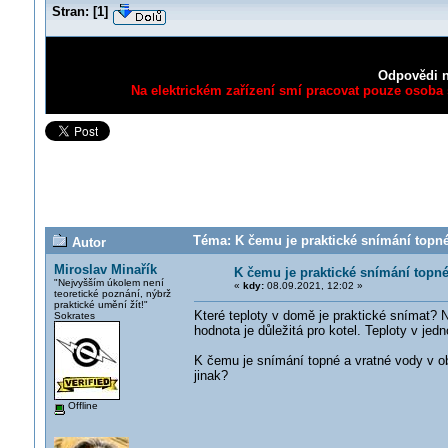
Stran:
[
1
]
Odpovědi n
Na elektrickém zařízení smí pracovat pouze osoba s
Téma: K čemu je praktické snímání topné
Autor
Miroslav Minařík
K čemu je praktické snímání topné
"Nejvyšším úkolem není
«
kdy:
08.09.2021, 12:02 »
teoretické poznání, nýbrž
praktické umění žít!"
Které teploty v domě je praktické snímat? 
Sokrates
hodnota je důležitá pro kotel. Teploty v je
K čemu je snímání topné a vratné vody v obě
jinak?
Offline