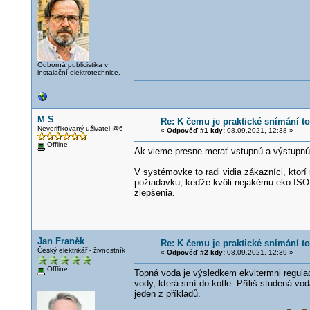
Odborná publicistika v
instalační elektrotechnice.
M S
Re: K čemu je praktické snímání t
Neverifikovaný uživatel @6
«
Odpověď #1 kdy:
08.09.2021, 12:38 »
Offline
Ak vieme presne merať vstupnú a výstupnú
V systémovke to radi vidia zákazníci, kto
požiadavku, keďže kvôli nejakému eko-ISO (
zlepšenia.
Jan Franěk
Re: K čemu je praktické snímání t
Český elektrikář - živnostník
«
Odpověď #2 kdy:
08.09.2021, 12:39 »
Offline
Topná voda je výsledkem ekvitermni regulace
vody, která smí do kotle. Příliš studená vod
jeden z příkladů.