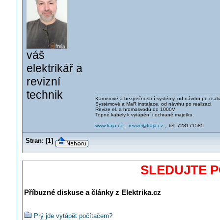
váš
elektrikář a
revizní
technik
Kamerové a bezpečnostní systémy, od návrhu po realiz
Systémové a MaR instalace, od návrhu po realizaci.
Revize el. a hromosvodů do 1000V
Topné kabely k vytápění i ochraně majetku.
www.fraja.cz
,
revize@fraja.cz
, tel: 728171585
Stran:
[
1
]
SLEDUJTE 
Příbuzné diskuse a články z Elektrika.cz
Prý jde vytápět počítačem?