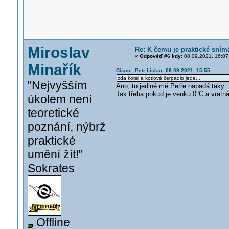
Miroslav
Re: K čemu je praktické sním
«
Odpověď #6 kdy:
08.09.2021, 16:07
Minařík
Citace: Petr Liskar 08.09.2021, 15:55
zda kotel a kotlové čerpadlo jede...
"Nejvyšším
Ano, to jediné mě Petře napadá taky.
Tak třeba pokud je venku 0°C a vratn
úkolem není
teoretické
poznání, nýbrž
praktické
umění žít!"
Sokrates
Offline