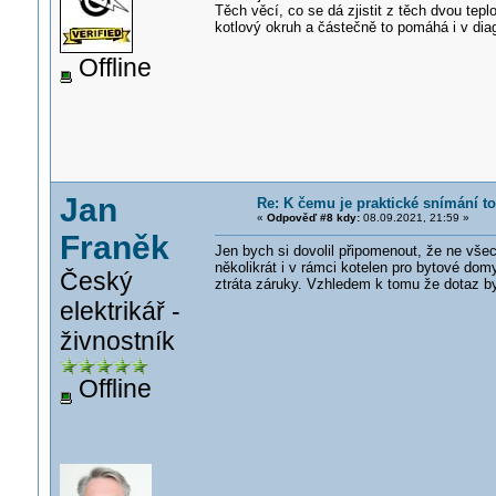
Těch věcí, co se dá zjistit z těch dvou teplo
kotlový okruh a částečně to pomáhá i v diag
Offline
Jan
Re: K čemu je praktické snímání t
«
Odpověď #8 kdy:
08.09.2021, 21:59 »
Franěk
Jen bych si dovolil připomenout, že ne vše
několikrát i v rámci kotelen pro bytové do
Český
ztráta záruky. Vzhledem k tomu že dotaz b
elektrikář -
živnostník
Offline