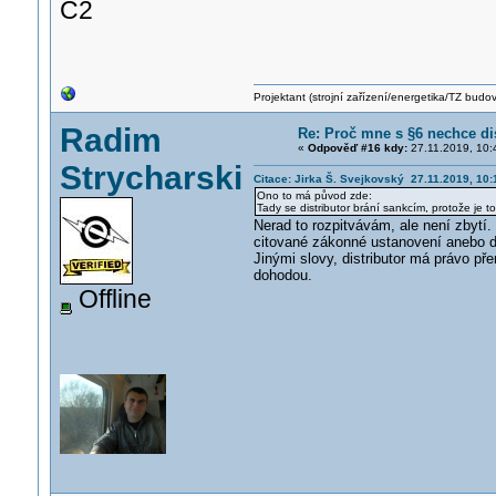
C2
Projektant (strojní zařízení/energetika/TZ budo
Radim
Re: Proč mne s §6 nechce di
«
Odpověď #16 kdy:
27.11.2019, 10:
Strycharski
Citace: Jirka Š. Svejkovský 27.11.2019, 10:
Ono to má původ zde:
Tady se distributor brání sankcím, protože je t
Nerad to rozpitvávám, ale není zbytí.
citované zákonné ustanovení anebo do
Jinými slovy, distributor má právo př
dohodou.
Offline