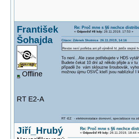
František
Re: Proč mne s §6 nechce distrib
«
Odpověď #8 kdy:
26.11.2019, 17:53 »
Šohajda
Citace: Zdenek Skotnica 26.11.2019, 14:16
Revize není potřeba ani při výměně hl. jističe stejné 
To není...Ale zase potřebujete v HDS vytá
Budete čekat 10 dní až někdo přijde a v tu 
případě že vám sklouzne šroubovák, vyhod
možnou újmu OSVČ kteří jsou nablízku! I 
Offline
RT E2-A
RT -EZ - elektroinstala
ce domovní, specializace na zdra
Jiří_Hrubý
Re: Proč mne s §6 nechce dist
«
Odpověď #9 kdy:
26.11.2019, 18:44 