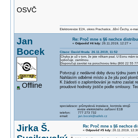
OSVČ
Elektrorevize E2A, okres Prachatice, Jižní Čechy, e-mai
Jan
Re: Proč mne s §6 nechce distrib
«
Odpověď #4 kdy:
26.11.2019, 12:27 »
Bocek
Citace: David Hruda 26.11.2019, 11:52
Chyba je už v tom, že jste někam psal. U Eonu mám tako
vybočuje, zamítnou.
Doporučuji zavolat na poruchovou linku (800 22 55 77)
Potvrzuji z nedávné doby dvou týdnu jsem to
Nahlásím odběrné místo a že jdu pod plomby
K žádosti o zaplombování je nutno zaslat re
Offline
proudové hodnoty jističe podle smlouvy. Tec
specializace: průmyslová instalace, kontrola strojů
revize elektrického zařízení E1B
telefon: 777 273 732
email:
jan.bocek@safeb.cz
Jirka Š.
Re: Proč mne s §6 nechce di
«
Odpověď #5 kdy:
26.11.2019, 12:3