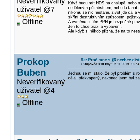
Neverifikovaný
Když budu mít HDS na chalupě, nebo na
uživatel @7
neděleným půlměsícem, nebudu tahat po
nikomu se nic nestane, život jde dál a v
skříní destruktivním způsobem, pojistk
Offline
A výměna jističe PPN je bezpečně prove
Jen to chce praxi a vybavení.
Ale když si někdo přizná, že na to nest
Prokop
Re: Proč mne s §6 nechce dist
«
Odpověď #10 kdy:
26.11.2019, 18:54
Buben
Jednou se mi stalo, že byl problém s 
dělali překvapený, nakonec jsem byl za 
Neverifikovaný
uživatel @4
Offline