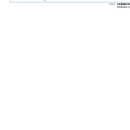
Mohu odstřihnout ve stávajícím rozvaděč červené plomby?
Stránka v