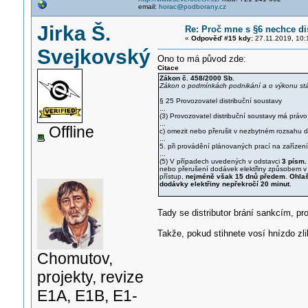
email:
horac@podborany.cz
Jirka Š.
Re: Proč mne s §6 nechce di
«
Odpověď #15 kdy:
27.11.2019, 10:
Svejkovský
Ono to má původ zde:
Citace
Zákon č. 458/2000 Sb.
Zákon o podmínkách podnikání a o výkonu stát
§ 25 Provozovatel distribuční soustavy
...
(3) Provozovatel distribuční soustavy má právo
...
Offline
c) omezit nebo přerušit v nezbytném rozsahu d
...
5. při provádění plánovaných prací na zařízení
...
(5) V případech uvedených v odstavci
3 písm.
nebo přerušení dodávek elektřiny způsobem v 
přístup,
nejméně však 15 dnů předem
.
Ohlaš
dodávky elektřiny nepřekročí 20 minut
.
Tady se distributor brání sankcím, pro
Takže, pokud stihnete vosí hnízdo zli
Chomutov,
projekty, revize
E1A, E1B, E1-