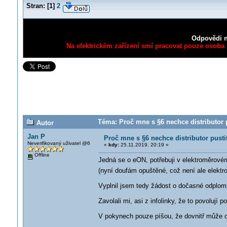
Stran:
[
1
]
2
Odpovědi n
Na elektrickém zařízení smí pracovat pouze osoba s
Téma: Proč mne s §6 nechce distributor 
Autor
Jan P
Proč mne s §6 nechce distributor pust
Neverifikovaný uživatel @6
«
kdy:
25.11.2019, 20:19 »
Offline
Jedná se o eON, potřebuji v elektroměrovém
(nyní doufám opuštěné, což není ale elekt
Vyplnil jsem tedy žádost o dočasné odplombo
Zavolali mi, asi z infolinky, že to povolují
V pokynech pouze píšou, že dovnitř může o