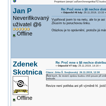
Projektant (strojní zařízení/energetika/TZ budo
Jan P
Re: Proč mne s §6 nechce dist
«
Odpověď #6 kdy:
26.11.2019, 13:33 
Neverifikovaný
Vyplňoval jsem to na netu, ale to je asi
uživatel @6
Zkusím tu poruchovou linku.
Otázkou je to oprávnění, protože já m
Offline
Zdenek
Re: Proč mne s §6 nechce distrib
«
Odpověď #7 kdy:
26.11.2019, 14:16 »
Skotnica
Citace: Jirka Š. Svejkovský 26.11.2019, 12:30
Řekl bych, že revizní zprávu budou chtít pouze při zm
nebude.
Revize není potřeba ani při výměně hl. jisti
Offline