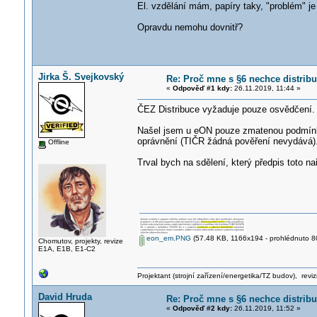
El. vzdělání mám, papíry taky, "problém" j
Opravdu nemohu dovnitř?
Jirka Š. Svejkovský
Re: Proč mne s §6 nechce distrib
«
Odpověď #1 kdy:
26.11.2019, 11:44 »
ČEZ Distribuce vyžaduje pouze osvědčení.
Našel jsem u eON pouze zmatenou podmínku,
oprávnění (TIČR žádná pověření nevydává)
Offline
Trval bych na sdělení, který předpis toto nař
eon_em.PNG
(57.48 KB, 1166x194 - prohlédnuto 80
Chomutov, projekty, revize
E1A, E1B, E1-C2
Projektant (strojní zařízení/energetika/TZ budov), rev
David Hruda
Re: Proč mne s §6 nechce distrib
«
Odpověď #2 kdy:
26.11.2019, 11:52 »