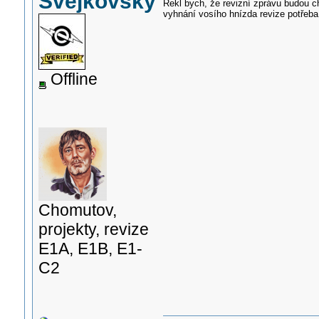
Svejkovský
Řekl bych, že revizní zprávu budou ch
vyhnání vosího hnízda revize potřeba
Offline
Chomutov,
projekty, revize
E1A, E1B, E1-
C2