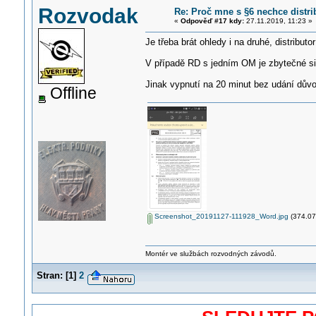
Rozvodak
Re: Proč mne s §6 nechce distri
«
Odpověď #17 kdy:
27.11.2019, 11:23 »
Je třeba brát ohledy i na druhé, distribut
V případě RD s jedním OM je zbytečné si
Jinak vypnutí na 20 minut bez udání důvod
Offline
Screenshot_20191127-111928_Word.jpg
(374.07 
Montér ve službách rozvodných závodů.
Stran:
[
1
]
2