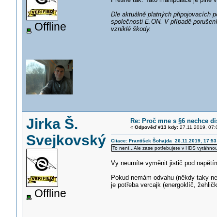
Dle aktuálně platných připojovacích 
společnosti E.ON. V případě porušen
Offline
vzniklé škody.
Jirka Š.
Re: Proč mne s §6 nechce di
«
Odpověď #13 kdy:
27.11.2019, 07:
Svejkovský
Citace: František Šohajda 26.11.2019, 17:53
To není...Ale zase potřebujete v HDS vytáhnou
Vy neumíte vyměnit jistič pod napětí
Pokud nemám odvahu (někdy taky nem
je potřeba vercajk (energoklíč, žehličk
Offline