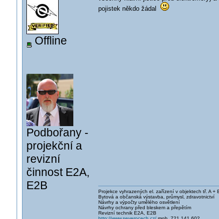
pojistek někdo žádal
Offline
Podbořany -
projekční a
revizní
činnost E2A,
E2B
Projekce vyhrazených el. zařízení v objektech tř. A + 
Bytová a občanská výstavba, průmysl, zdravotnictví
Návrhy a výpočty umělého osvětlení
Návrhy ochrany před bleskem a přepětím
Revizní technik E2A, E2B
http://www.severocech.cz/
mob. 721 141 602