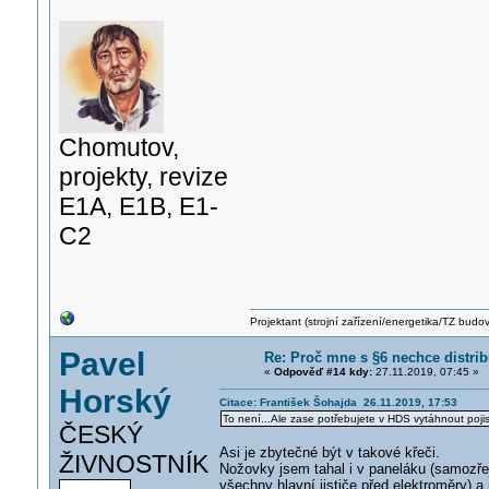
Chomutov,
projekty, revize
E1A, E1B, E1-
C2
Projektant (strojní zařízení/energetika/TZ budo
Pavel
Re: Proč mne s §6 nechce distri
«
Odpověď #14 kdy:
27.11.2019, 07:45 »
Horský
Citace: František Šohajda 26.11.2019, 17:53
To není...Ale zase potřebujete v HDS vytáhnout poji
ČESKÝ
Asi je zbytečné být v takové křeči.
ŽIVNOSTNÍK
Nožovky jsem tahal i v paneláku (samozře
všechny hlavní jističe před elektroměry) a