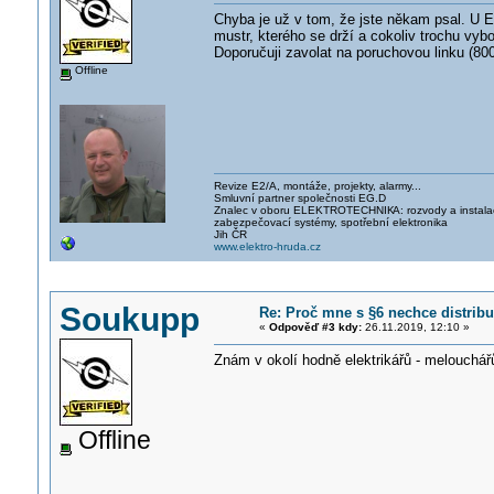
Chyba je už v tom, že jste někam psal. U E
mustr, kterého se drží a cokoliv trochu vyb
Doporučuji zavolat na poruchovou linku (800
Offline
Revize E2/A, montáže, projekty, alarmy...
Smluvní partner společnosti EG.D
Znalec v oboru ELEKTROTECHNIK
A: rozvody a instal
zabezpečovací systémy, spotřební elektronika
Jih ČR
www.elektro-hruda.cz
Soukupp
Re: Proč mne s §6 nechce distrib
«
Odpověď #3 kdy:
26.11.2019, 12:10 »
Znám v okolí hodně elektrikářů - melouchářů,
Offline