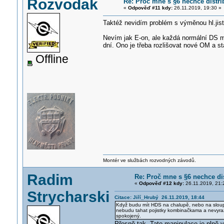
Rozvodak
Re: Proč mne s §6 nechce distri
«
Odpověď #11 kdy:
26.11.2019, 19:30 »
Taktéž nevidím problém s výměnou hl.jis
Nevím jak E-on, ale každá normální DS m
dní. Ono je třeba rozlišovat nové OM a st
Offline
Montér ve službách rozvodných závodů.
Radim
Re: Proč mne s §6 nechce di
«
Odpověď #12 kdy:
26.11.2019, 21:
Strycharski
Citace: Jiří_Hrubý 26.11.2019, 18:44
Když budu mít HDS na chalupě, nebo na sloup
nebudu tahat pojistky kombinačkama a nevyrazím
spokojený.
Přesně tak. Tato manipulace je plně v