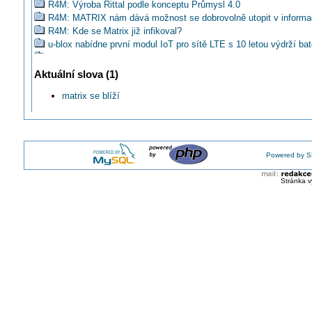
R4M: Výroba Rittal podle konceptu Průmysl 4.0
R4M: MATRIX nám dává možnost se dobrovolně utopit v informa
R4M: Kde se Matrix již infikoval?
u-blox nabídne první modul IoT pro sítě LTE s 10 letou výdrží bat
Chcete vidět premiéru R4M? Sledujte živé vysílání MSV 2016!
HENNLICH: Nová plastová hřídel pro šestiosé roboty
Aktuální slova (1)
Kdo se má o problematiku Průmysl 4.0 zajímat?
matrix se blíží
R4M#2: Proč jde v pořadí již o čtvrtou průmyslovou revoluci?
R4M#4: Odkud se vzala iniciativa Průmysl 4.0?
Liberec jako první využije Internetu věcí pro monitorování parkovi
R4M#3: Koho se Průmysl 4.0 nebude vůbec dotýkat?
R4M#5: Jakou má souvislost Průmysl 4.0 a Internet věcí?
Powered by S
Víte, že je stávající konfigurátor konektorů EPIC je v podstatě
implementace principu Industry 4.0 přímo do praxe?
Stránka v
Kdo velet bude Průmyslu 4.0?
R4M#7: Je možné, že se budou továrny samy rozhodovat, která 
kdy vyrábět?
Jak by se vám pracovalo s kolegou robotem?
Bude Průmysl 4.0 natolik flexibilní, že vymaže již natrvalo výraz
R4M#9: Just in Time, tím je dnes myšleno co jiného než původn
Jakou máte představu o pojmu Just in Time v době Průmyslu 4.0
R4M#10: Nerozumím, proč tomu stále někdo říká revoluce. Nejde
evoluci?
R4M#11: O jakých digitálních znalostech firmy je řeč?