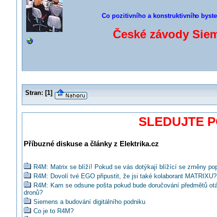
Co pozitivního a konstruktivníh
o byste
České závody Siem
Stran:
[
1
]
SLEDUJTE 
Příbuzné diskuse a články z Elektrika.cz
R4M: Matrix se blíží! Pokud se vás dotýkají blížící se změny pop
R4M: Dovolí tvé EGO připustit, že jsi také kolaborant MATRIXU?
R4M: Kam se odsune pošta pokud bude doručování předmětů ot
dronů?
Siemens a budování digitálního podniku
Co je to R4M?