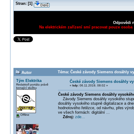
Stran:
[
1
]
Odpovědi n
Na elektrickém zařízení smí pracovat pouze osoba s
Téma: České závody Siemens dosáhly vys
Autor
Tým Elektrika
České závody Siemens dosáhly vys
Redaktoři portálu právě
«
kdy:
06.11.2019, 08:02 »
konající službu
České závody Siemens dosáhly vysokého 
Závody Siemens dosáhly vysokého stupně d
dosáhly vysokého stupně digitalizace a dnes
hodnotového řetězce, od návrhu, přes výrob
ve všech formách: digitální ...
Offline
Zdroj:
zde...