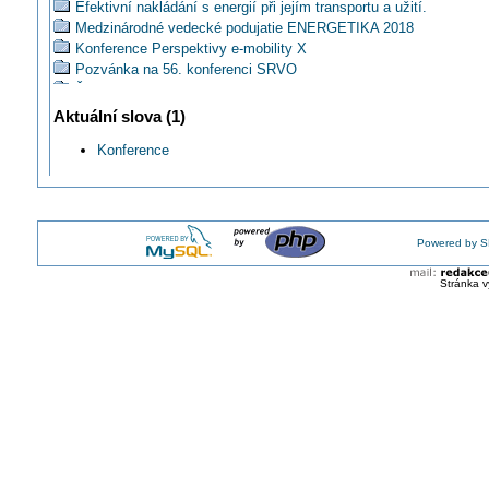
Efektivní nakládání s energií při jejím transportu a užití.
Medzinárodné vedecké podujatie ENERGETIKA 2018
Konference Perspektivy e-mobility X
Pozvánka na 56. konferenci SRVO
ŽSE: Konference ELTECH 2022 o Nařízení vlády k zákonu 250/2
Proč se ve Šternberku účastnit 61. konference elektrotechniků
Aktuální slova (1)
SOLIDTEAM?
XII. ročník celoštátnej konferencie ELTECH SK 2022
Konference
Odborná konferencia PROJEKTANTI, 11. – 13. 10. 2022 v hoteli
Partizán**** na Táloch
ARTEZ 58: Aktiv Revizních Techniků Elektrických Zařízení už br
Kde a o čem bude jarní 63. konference SOLID Team?
Powered by S
Proč bývá konference SOLID tradičně plná a bude i on-line?
Podrobnosti 64. Konference ELEKTRO Šternberk a Ostrava
Stránka v
Info o konání 63. konference SRVO
Co se dozvíte na 66. konferenci SOLID v listopadu 2024