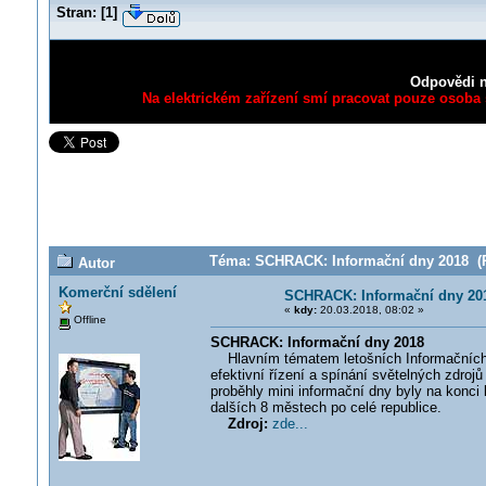
Stran:
[
1
]
Odpovědi n
Na elektrickém zařízení smí pracovat pouze osoba s
Téma: SCHRACK: Informační dny 2018 (Př
Autor
Komerční sdělení
SCHRACK: Informační dny 20
«
kdy:
20.03.2018, 08:02 »
Offline
SCHRACK: Informační dny 2018
Hlavním tématem letošních Informačních d
efektivní řízení a spínání světelných zdro
proběhly mini informační dny byly na konc
dalších 8 městech po celé republice.
Zdroj:
zde...