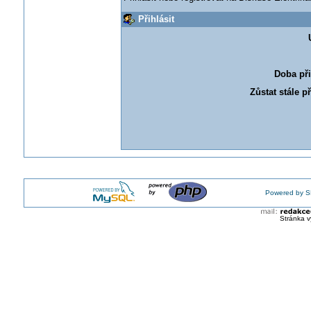
Přihlásit
Doba při
Zůstat stále p
Powered by S
Stránka v