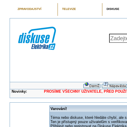
ZPRAVODAJSTVÍ
TELEVIZE
DISKUSE
Novinky:
PROSÍME VŠECHNY UŽIVATELE, PŘED POUŽITÍM 
Varování!
Téma nebo diskuse, které hledáte chybí, ale s
Ten je přístupný pouze uživatelům s verifikov
Přihlásit nebo registrovat na Diskuse Elektri