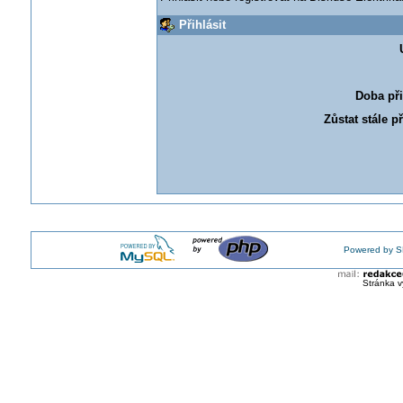
Přihlásit
Doba při
Zůstat stále p
Powered by S
Stránka v