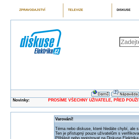
ZPRAVODAJSTVÍ
TELEVIZE
DISKUSE
Novinky:
PROSÍME VŠECHNY UŽIVATELE, PŘED POUŽITÍM 
Varování!
Téma nebo diskuse, které hledáte chybí, ale s
Ten je přístupný pouze uživatelům s verifikov
Přihlásit nebo registrovat na Diskuse Elektri