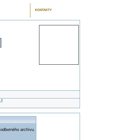
KONTAKTY
.!
 odborného archívu.