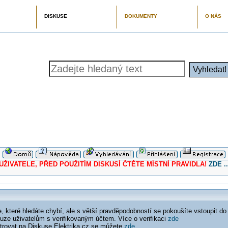
DISKUSE
DOKUMENTY
O NÁS
ELE, PŘED POUŽITÍM DISKUSÍ ČTĚTE MÍSTNÍ PRAVIDLA!
ZDE ..
 které hledáte chybí, ale s větší pravděpodobností se pokoušíte vstoupit do
ouze uživatelům s verifikovaným účtem. Více o verifikaci
zde
istrovat na Diskuse Elektrika.cz se můžete
zde