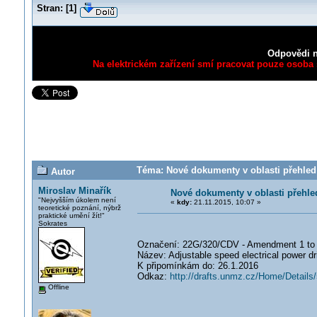
Stran:
[
1
]
Odpovědi n
Na elektrickém zařízení smí pracovat pouze osoba s
Téma: Nové dokumenty v oblasti přehled
Autor
Miroslav Minařík
Nové dokumenty v oblasti přehl
"Nejvyšším úkolem není
«
kdy:
21.11.2015, 10:07 »
teoretické poznání, nýbrž
praktické umění žít!"
Sokrates
Označení: 22G/320/CDV - Amendment 1 to 
Název: Adjustable speed electrical power dr
K připomínkám do: 26.1.2016
Odkaz:
http://drafts.unmz.cz/Home/Details
Offline