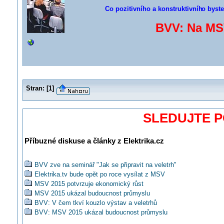
Co pozitivního a konstruktivníh
o byste
BVV: Na MSV
Stran:
[
1
]
SLEDUJTE 
Příbuzné diskuse a články z Elektrika.cz
BVV zve na seminář "Jak se připravit na veletrh"
Elektrika.tv bude opět po roce vysílat z MSV
MSV 2015 potvrzuje ekonomický růst
MSV 2015 ukázal budoucnost průmyslu
BVV: V čem tkví kouzlo výstav a veletrhů
BVV: MSV 2015 ukázal budoucnost průmyslu