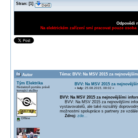
Stran:
[
1
]
Odpovědi n
Na elektrickém zařízení smí pracovat pouze osoba s
Téma: BVV: Na MSV 2015 za nejnovějšími
Autor
Tým Elektrika
BVV: Na MSV 2015 za nejnovější
Redaktoři portálu právě
«
kdy:
25.08.2015, 08:02 »
konající službu
BVV: Na MSV 2015 za nejnovějšími info
BVV: Na MSV 2015 za nejnovějšími informac
vystavovatelů, ale také rozsáhlý doprovod
možnostmi spolupráce s partnery ze vzdále
Zdroj:
zde...
Offline