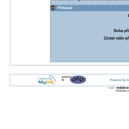
Přihlásit
Doba při
Zůstat stále p
Powered by S
Stránka v