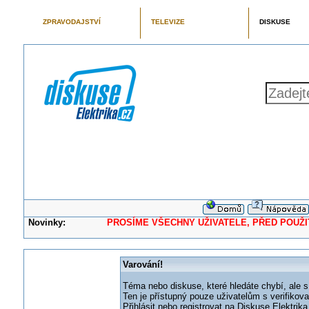
ZPRAVODAJSTVÍ
TELEVIZE
DISKUSE
Novinky:
PROSÍME VŠECHNY UŽIVATELE, PŘED POUŽITÍM 
Varování!
Téma nebo diskuse, které hledáte chybí, ale s
Ten je přístupný pouze uživatelům s verifikov
Přihlásit nebo registrovat na Diskuse Elektri