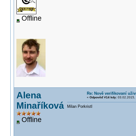
Offline
Alena
Re: Nově verifikovaní uživ
«
Odpověď #14 kdy:
03.02.2015, 
Minaříková
Milan Porkristl
Offline