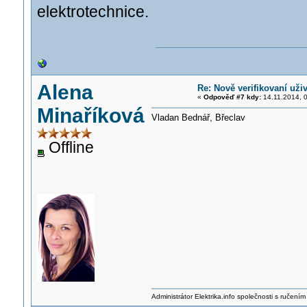
elektrotechnice.
Alena
Re: Nově verifikovaní uživ
«
Odpověď #7 kdy:
14.11.2014, 0
Minaříková
Vladan Bednář, Břeclav
Offline
Administrátor Elektrika.info společnosti s ručen