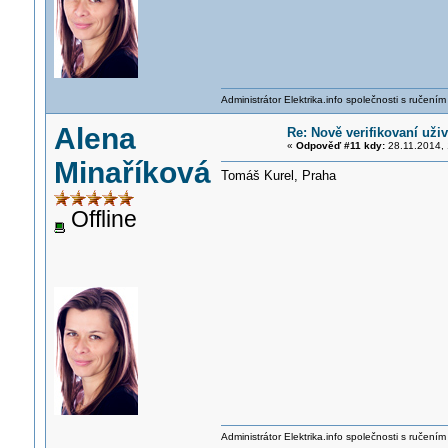
Administrátor Elektrika.info společnosti s ručen
Alena
Re: Nově verifikovaní uživ
«
Odpověď #11 kdy:
28.11.2014, 
Minaříková
Tomáš Kurel, Praha
Offline
Administrátor Elektrika.info společnosti s ručen