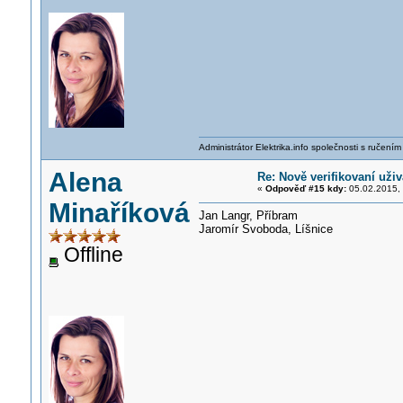
Administrátor Elektrika.info společnosti s ručen
Alena
Re: Nově verifikovaní uživ
«
Odpověď #15 kdy:
05.02.2015, 
Minaříková
Jan Langr, Příbram
Jaromír Svoboda, Líšnice
Offline