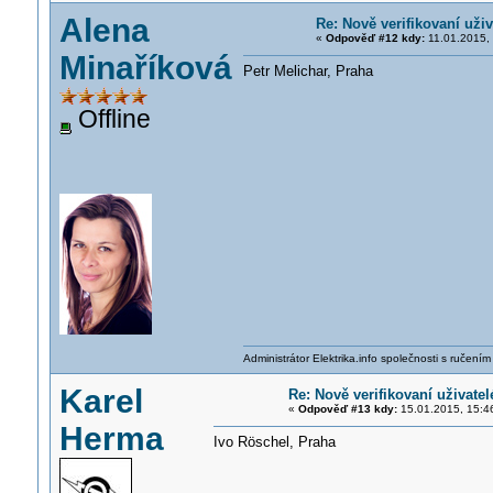
Alena
Re: Nově verifikovaní uživ
«
Odpověď #12 kdy:
11.01.2015, 
Minaříková
Petr Melichar, Praha
Offline
Administrátor Elektrika.info společnosti s ručen
Karel
Re: Nově verifikovaní uživatel
«
Odpověď #13 kdy:
15.01.2015, 15:4
Herma
Ivo Röschel, Praha