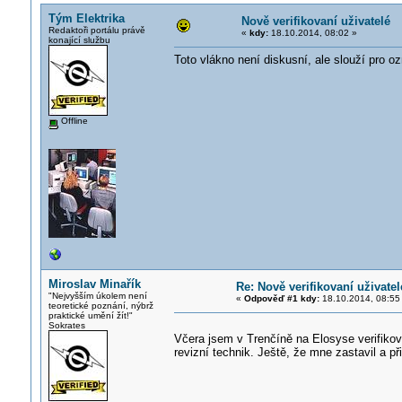
Tým Elektrika
Nově verifikovaní uživatelé
Redaktoři portálu právě
«
kdy:
18.10.2014, 08:02 »
konající službu
Toto vlákno není diskusní, ale slouží pro 
Offline
Miroslav Minařík
Re: Nově verifikovaní uživatel
"Nejvyšším úkolem není
«
Odpověď #1 kdy:
18.10.2014, 08:55
teoretické poznání, nýbrž
praktické umění žít!"
Sokrates
Včera jsem v Trenčíně na Elosyse verifiko
revizní technik. Ještě, že mne zastavil a př