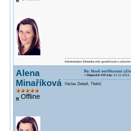
Administrátor Elektrika.info společnosti s ručen
Alena
Re: Nově verifikovaní uživ
«
Odpověď #10 kdy:
21.11.2014, 
Minaříková
Václav Dobeš, Třebíč
Offline