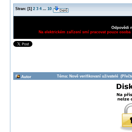
Stran:
[
1
]
2
3
4
...
10
Odpovědi n
Na elektrickém zařízení smí pracovat pouze osoba s
Téma: Nově verifikovaní uživatelé (Přečt
Autor