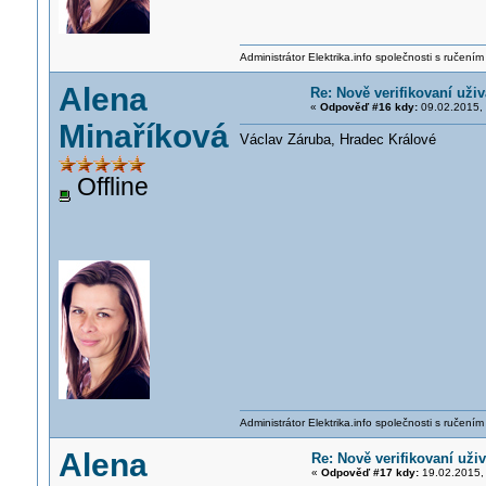
Administrátor Elektrika.info společnosti s ručen
Alena
Re: Nově verifikovaní uživ
«
Odpověď #16 kdy:
09.02.2015, 
Minaříková
Václav Záruba, Hradec Králové
Offline
Administrátor Elektrika.info společnosti s ručen
Alena
Re: Nově verifikovaní uživ
«
Odpověď #17 kdy:
19.02.2015, 