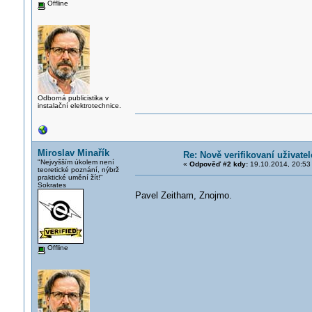
Offline
Odborná publicistika v
instalační elektrotechnice.
Miroslav Minařík
Re: Nově verifikovaní uživatel
"Nejvyšším úkolem není
«
Odpověď #2 kdy:
19.10.2014, 20:53
teoretické poznání, nýbrž
praktické umění žít!"
Sokrates
Pavel Zeitham, Znojmo.
Offline