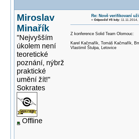
Miroslav
Re: Nově verifikovaní uži
«
Odpověď #5 kdy:
11.11.2014, 
Minařík
Z konference Solid Team Olomouc:
"Nejvyšším
Karel Kačmařík, Tomáš Kačmařík, Br
úkolem není
Vlastimil Štulpa, Letovice
teoretické
poznání, nýbrž
praktické
umění žít!"
Sokrates
Offline