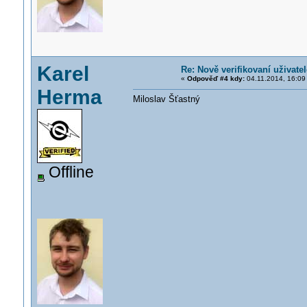
Karel
Re: Nově verifikovaní uživatel
«
Odpověď #4 kdy:
04.11.2014, 16:09
Herma
Miloslav Šťastný
Offline