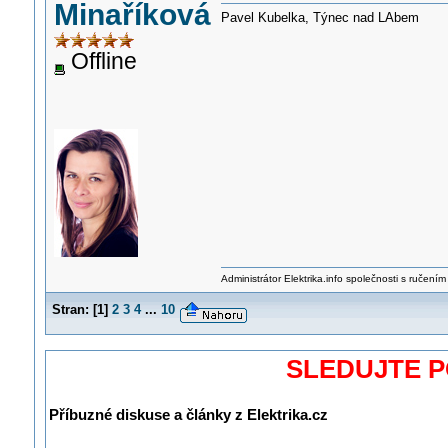
Minaříková
Pavel Kubelka, Týnec nad LAbem
Offline
Administrátor Elektrika.info společnosti s ručen
Stran:
[
1
]
2
3
4
...
10
SLEDUJTE 
Příbuzné diskuse a články z Elektrika.cz