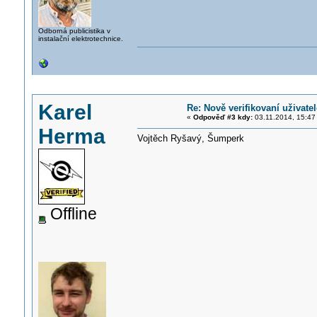
Odborná publicistika v
instalační elektrotechnice.
Karel
Re: Nově verifikovaní uživatel
«
Odpověď #3 kdy:
03.11.2014, 15:47
Herma
Vojtěch Ryšavý, Šumperk
Offline