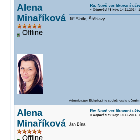
Alena
Re: Nově verifikovaní uživ
«
Odpověď #8 kdy:
14.11.2014, 1
Minaříková
Jiří Skála, Šťáhlavy
Offline
Administrátor Elektrika.info společnosti s ručen
Alena
Re: Nově verifikovaní uživ
«
Odpověď #9 kdy:
18.11.2014, 1
Minaříková
Jan Bína
Offline