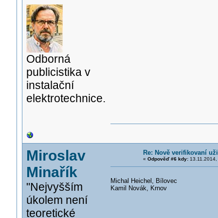
Odborná
publicistika v
instalační
elektrotechnice.
Miroslav
Re: Nově verifikovaní uži
«
Odpověď #6 kdy:
13.11.2014,
Minařík
Michal Heichel, Bílovec
"Nejvyšším
Kamil Novák, Krnov
úkolem není
teoretické