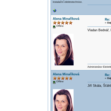
instalační elektrotechnice.
Alena Minaříková
Re: 
«
Od
Offline
Vladan Bednář, 
Administrátor Elektr
Alena Minaříková
Re: 
«
Od
Offline
Jiří Skála, Šťáh