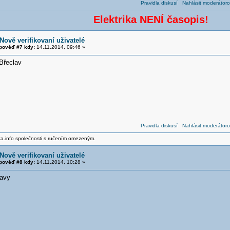
Pravidla diskusí
Nahlásit moderátoro
Elektrika NENÍ časopis!
Nově verifikovaní uživatelé
pověď #7 kdy:
14.11.2014, 09:46 »
Břeclav
Pravidla diskusí
Nahlásit moderátoro
ika.info společnosti s ručením omezeným.
Nově verifikovaní uživatelé
pověď #8 kdy:
14.11.2014, 10:28 »
lavy