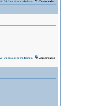
vi
Stěžovat si na moderátora
Zaznamenáno
vi
Stěžovat si na moderátora
Zaznamenáno