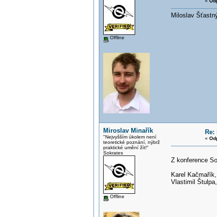
«
Od
Miloslav Šťastn
Offline
Miroslav Minařík
Re: 
"Nejvyšším úkolem není
«
Od
teoretické poznání, nýbrž
praktické umění žít!"
Sokrates
Z konference S
Karel Kačmařík
Vlastimil Štulpa
Offline