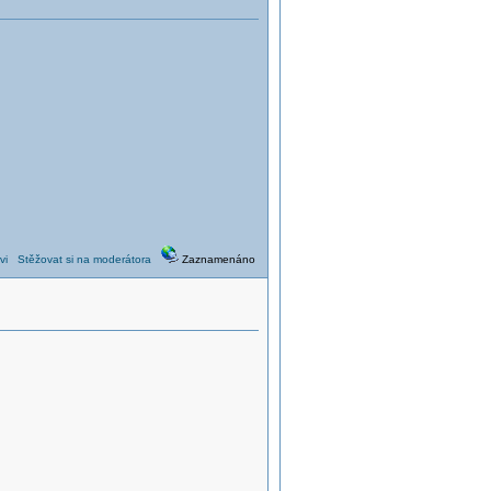
vi
Stěžovat si na moderátora
Zaznamenáno