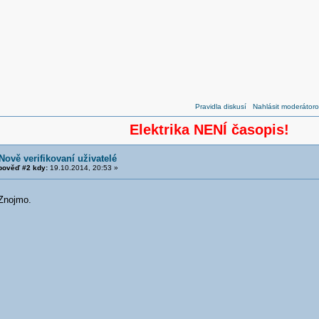
Pravidla diskusí
Nahlásit moderátoro
Elektrika NENÍ časopis!
Nově verifikovaní uživatelé
ověď #2 kdy:
19.10.2014, 20:53 »
Znojmo.