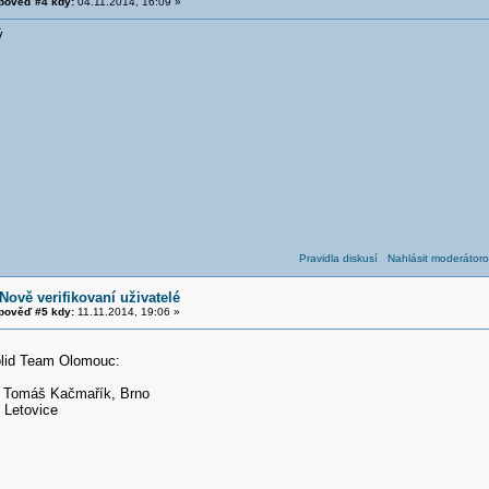
pověď #4 kdy:
04.11.2014, 16:09 »
ý
Pravidla diskusí
Nahlásit moderátoro
Nově verifikovaní uživatelé
pověď #5 kdy:
11.11.2014, 19:06 »
olid Team Olomouc:
, Tomáš Kačmařík, Brno
, Letovice