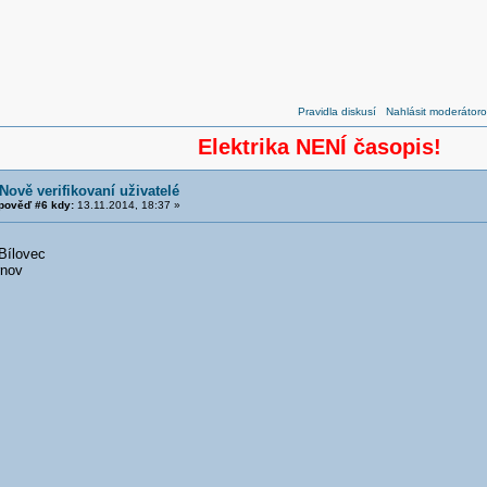
Pravidla diskusí
Nahlásit moderátoro
Elektrika NENÍ časopis!
Nově verifikovaní uživatelé
pověď #6 kdy:
13.11.2014, 18:37 »
Bílovec
rnov