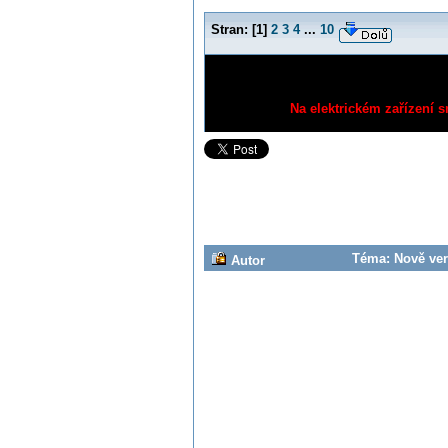
Stran:
[
1
]
2
3
4
...
10
Na elektrickém zařízení s
Téma: Nově veri
Autor