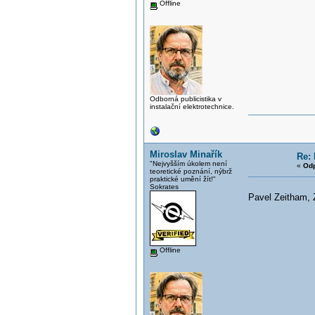
Offline
Odborná publicistika v
instalační elektrotechnice.
Miroslav Minařík
Re: 
"Nejvyšším úkolem není
«
Odp
teoretické poznání, nýbrž
praktické umění žít!"
Sokrates
Pavel Zeitham, 
Offline