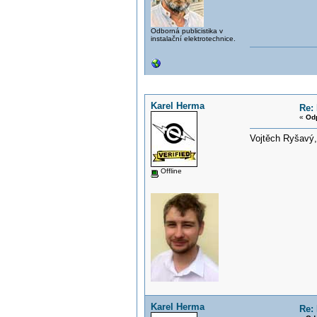
Odborná publicistika v
instalační elektrotechnice.
Karel Herma
Re: 
«
Od
Vojtěch Ryšavý
Offline
Karel Herma
Re: 