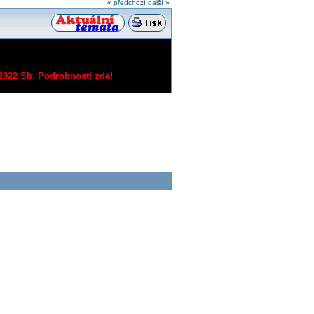
« předchozí
další »
/2022 Sb.
Podrobnosti zde!