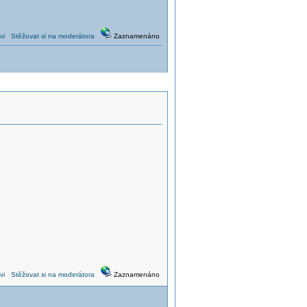
vi
Stěžovat si na moderátora
Zaznamenáno
vi
Stěžovat si na moderátora
Zaznamenáno