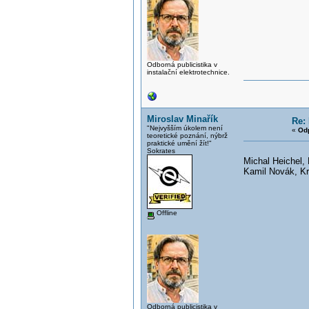
Odborná publicistika v
instalační elektrotechnice.
Miroslav Minařík
Re: 
"Nejvyšším úkolem není
«
Od
teoretické poznání, nýbrž
praktické umění žít!"
Sokrates
Michal Heichel, 
Kamil Novák, K
Offline
Odborná publicistika v