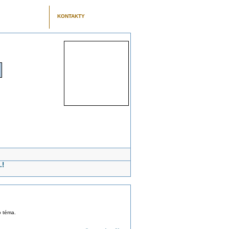
KONTAKTY
.!
o téma.