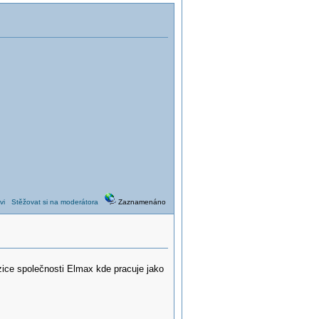
vi
Stěžovat si na moderátora
Zaznamenáno
ice společnosti Elmax kde pracuje jako