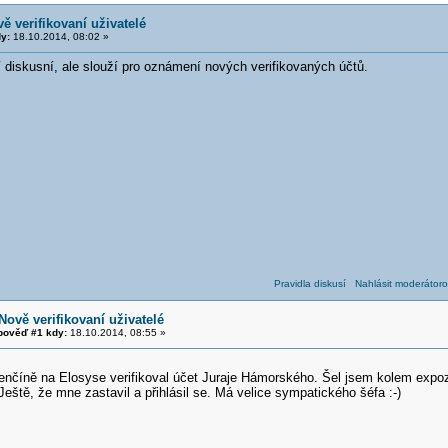
ě verifikovaní uživatelé
y:
18.10.2014, 08:02 »
 diskusní, ale slouží pro oznámení nových verifikovaných účtů.
Pravidla diskusí
Nahlásit moderátoro
Nově verifikovaní uživatelé
ověď #1 kdy:
18.10.2014, 08:55 »
enčíně na Elosyse verifikoval účet Juraje Hámorského. Šel jsem kolem expoz
 Ještě, že mne zastavil a přihlásil se. Má velice sympatického šéfa :-)