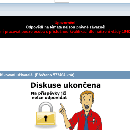
Upozornění!
Odpovědi na témata nejsou právně závazné!
mí pracovat pouze osoba s příslušnou kvalifikací dle nařízení vlády 194
fikovaní uživatelé (Přečteno 573464 krát)