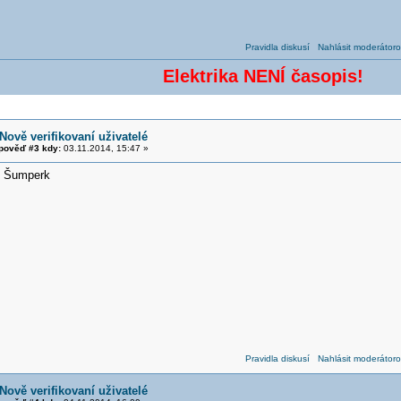
Pravidla diskusí
Nahlásit moderátoro
Elektrika NENÍ časopis!
Nově verifikovaní uživatelé
pověď #3 kdy:
03.11.2014, 15:47 »
, Šumperk
Pravidla diskusí
Nahlásit moderátoro
Nově verifikovaní uživatelé