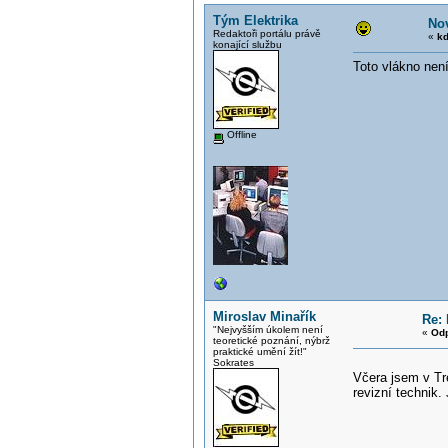
Tým Elektrika
Nov
Redaktoři portálu právě
«
kd
konající službu
Toto vlákno není
Offline
Miroslav Minařík
Re: 
"Nejvyšším úkolem není
«
Odp
teoretické poznání, nýbrž
praktické umění žít!"
Sokrates
Včera jsem v Tr
revizní technik.