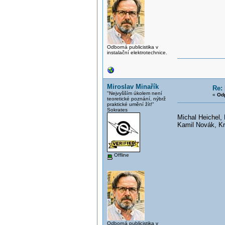
Odborná publicistika v
instalační elektrotechnice.
Miroslav Minařík
Re: 
"Nejvyšším úkolem není
«
Od
teoretické poznání, nýbrž
praktické umění žít!"
Sokrates
Michal Heichel, 
Kamil Novák, K
Offline
Odborná publicistika v