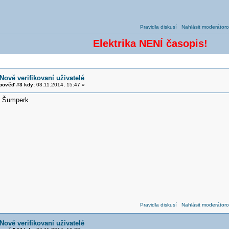
Pravidla diskusí
Nahlásit moderátoro
Elektrika NENÍ časopis!
Nově verifikovaní uživatelé
pověď #3 kdy:
03.11.2014, 15:47 »
, Šumperk
Pravidla diskusí
Nahlásit moderátoro
Nově verifikovaní uživatelé