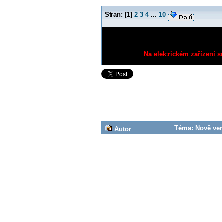
Stran:
[
1
]
2
3
4
...
10
Na elektrickém zařízení s
Téma: Nově veri
Autor