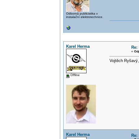
Odborná publicistika v
instalační elektrotechnice.
Karel Herma
Re: 
«
Od
Vojtěch Ryšavý
Offline
Karel Herma
Re: 