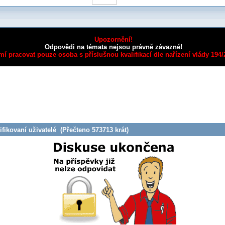
Upozornění!
Odpovědi na témata nejsou právně závazné!
mí pracovat pouze osoba s příslušnou kvalifikací dle nařízení vlády 194
fikovaní uživatelé (Přečteno 573713 krát)