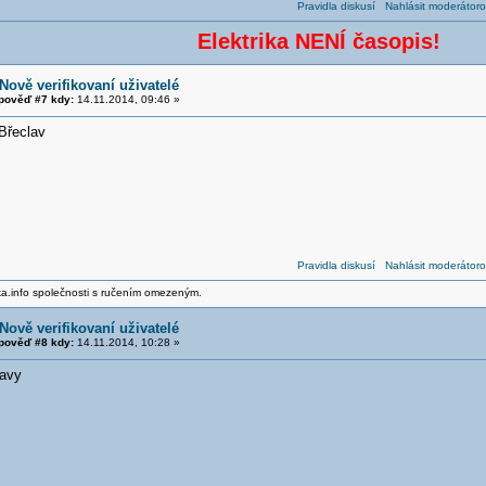
Pravidla diskusí
Nahlásit moderátoro
Elektrika NENÍ časopis!
Nově verifikovaní uživatelé
pověď #7 kdy:
14.11.2014, 09:46 »
Břeclav
Pravidla diskusí
Nahlásit moderátoro
ika.info společnosti s ručením omezeným.
Nově verifikovaní uživatelé
pověď #8 kdy:
14.11.2014, 10:28 »
lavy