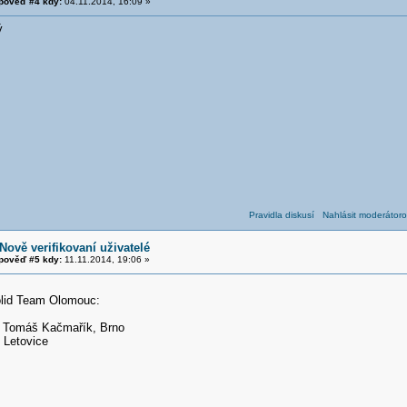
pověď #4 kdy:
04.11.2014, 16:09 »
ý
Pravidla diskusí
Nahlásit moderátoro
Nově verifikovaní uživatelé
pověď #5 kdy:
11.11.2014, 19:06 »
olid Team Olomouc:
, Tomáš Kačmařík, Brno
, Letovice