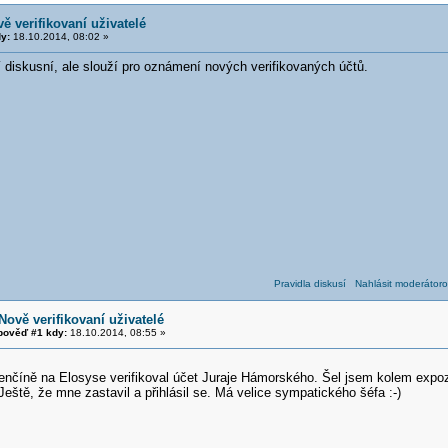
ě verifikovaní uživatelé
y:
18.10.2014, 08:02 »
 diskusní, ale slouží pro oznámení nových verifikovaných účtů.
Pravidla diskusí
Nahlásit moderátoro
Nově verifikovaní uživatelé
ověď #1 kdy:
18.10.2014, 08:55 »
enčíně na Elosyse verifikoval účet Juraje Hámorského. Šel jsem kolem expoz
 Ještě, že mne zastavil a přihlásil se. Má velice sympatického šéfa :-)