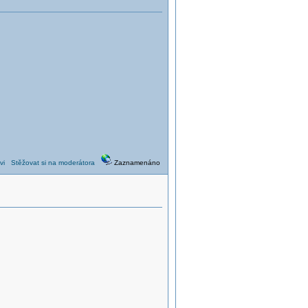
vi
Stěžovat si na moderátora
Zaznamenáno