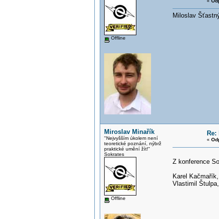
«
Od
Miloslav Šťastn
Offline
Miroslav Minařík
Re: 
"Nejvyšším úkolem není
«
Od
teoretické poznání, nýbrž
praktické umění žít!"
Sokrates
Z konference S
Karel Kačmařík
Vlastimil Štulpa
Offline