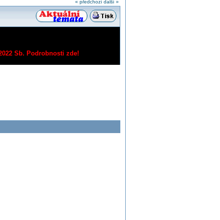
« předchozí
další »
/2022 Sb.
Podrobnosti zde!