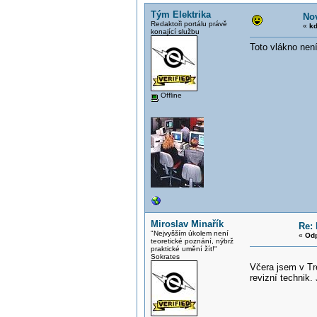
Tým Elektrika
Nov
Redaktoři portálu právě
«
kd
konající službu
Toto vlákno není
Offline
Miroslav Minařík
Re: 
"Nejvyšším úkolem není
«
Odp
teoretické poznání, nýbrž
praktické umění žít!"
Sokrates
Včera jsem v Tr
revizní technik.