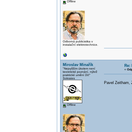
Offline
Odborná publicistika v
instalační elektrotechnice.
Miroslav Minařík
Re: 
"Nejvyšším úkolem není
«
Odp
teoretické poznání, nýbrž
praktické umění žít!"
Sokrates
Pavel Zeitham, 
Offline