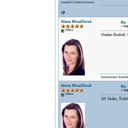
instalační elektrotechnice.
Alena Minaříková
Re: 
«
Od
Offline
Vladan Bednář, 
Administrátor Elektr
Alena Minaříková
Re: 
«
Od
Offline
Jiří Skála, Šťáh