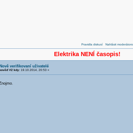
Pravidla diskusí
Nahlásit moderátoro
Elektrika NENÍ časopis!
Nově verifikovaní uživatelé
ověď #2 kdy:
19.10.2014, 20:53 »
Znojmo.