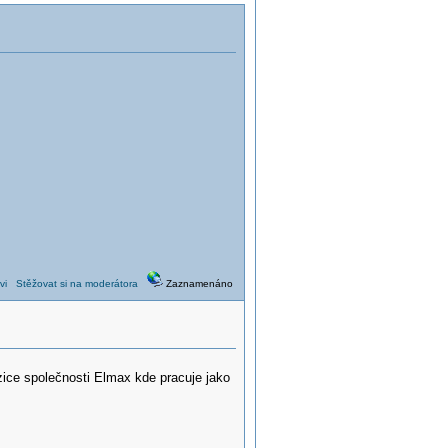
vi
Stěžovat si na moderátora
Zaznamenáno
ice společnosti Elmax kde pracuje jako