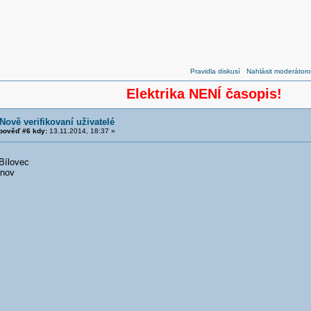
Pravidla diskusí
Nahlásit moderátoro
Elektrika NENÍ časopis!
Nově verifikovaní uživatelé
pověď #6 kdy:
13.11.2014, 18:37 »
Bílovec
rnov