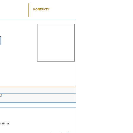
KONTAKTY
.!
to téma.