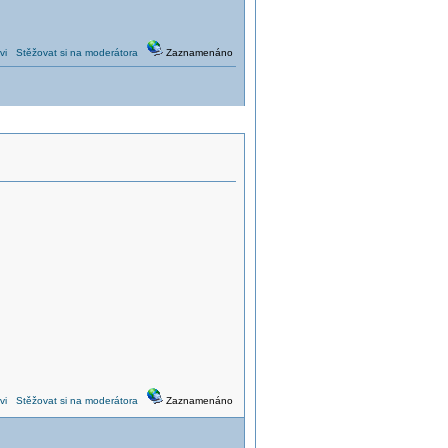
vi
Stěžovat si na moderátora
Zaznamenáno
vi
Stěžovat si na moderátora
Zaznamenáno