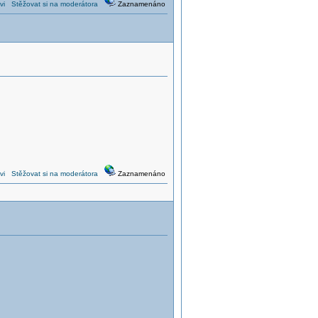
vi
Stěžovat si na moderátora
Zaznamenáno
vi
Stěžovat si na moderátora
Zaznamenáno