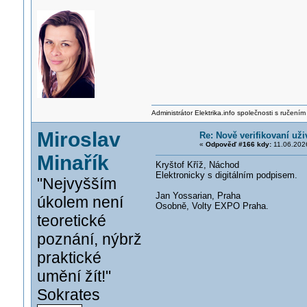
Administrátor Elektrika.info společnosti s ručen
Miroslav
Re: Nově verifikovaní uži
«
Odpověď #166 kdy:
11.06.2026
Minařík
Kryštof Kříž, Náchod
Elektronicky s digitálním podpisem.
"Nejvyšším
Jan Yossarian, Praha
úkolem není
Osobně, Volty EXPO Praha.
teoretické
poznání, nýbrž
praktické
umění žít!"
Sokrates