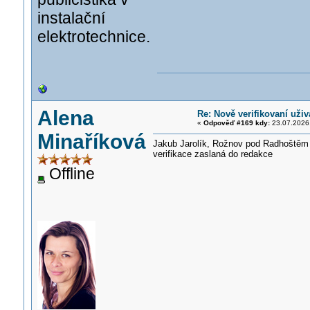
instalační
elektrotechnice.
Alena
Re: Nově verifikovaní uživ
«
Odpověď #169 kdy:
23.07.2026,
Minaříková
Jakub Jarolík, Rožnov pod Radhoštěm
verifikace zaslaná do redakce
Offline