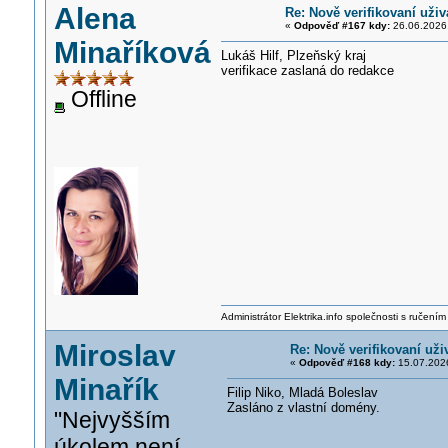
Alena
Re: Nově verifikovaní uživ
«
Odpověď #167 kdy:
26.06.2026,
Minaříková
Lukáš Hilf, Plzeňský kraj
verifikace zaslaná do redakce
Offline
Administrátor Elektrika.info společnosti s ručen
Miroslav
Re: Nově verifikovaní uži
«
Odpověď #168 kdy:
15.07.2026
Minařík
Filip Niko, Mladá Boleslav
Zasláno z vlastní domény.
"Nejvyšším
úkolem není