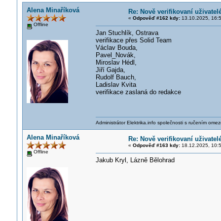
Alena Minaříková
Re: Nově verifikovaní uživatel
«
Odpověď #162 kdy:
13.10.2025, 16:5
Offline
Jan Stuchlík, Ostrava
verifikace přes Solid Team
Václav Bouda,
Pavel_Novák,
Miroslav Hédl,
Jiří Gajda,
Rudolf Bauch,
Ladislav Kvita
verifikace zaslaná do redakce
Administrátor Elektrika.info společnosti s ručením ome
Alena Minaříková
Re: Nově verifikovaní uživatel
«
Odpověď #163 kdy:
18.12.2025, 10:5
Offline
Jakub Kryl, Lázně Bělohrad