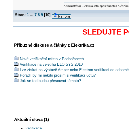
Administrátor Elektrika.info společnosti s ručen
Stran:
1
...
7
8
9
[
10
]
SLEDUJTE 
Příbuzné diskuse a články z Elektrika.cz
Nové verifikační místo v Podbořanech
Verifikace na veletrhu ELO SYS 2010
Lze získat na výstavě Amper nebo Electron verifikaci do odborné
Poradil by mi někdo prosím s verifikací účtu?
Jak se ted budou přesouvat témata?
Aktuální slova (1)
verifikace