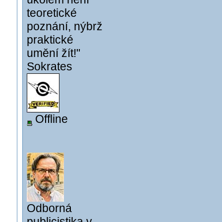
teoretické
poznání, nýbrž
praktické
umění žít!"
Sokrates
Offline
Odborná
publicistika v