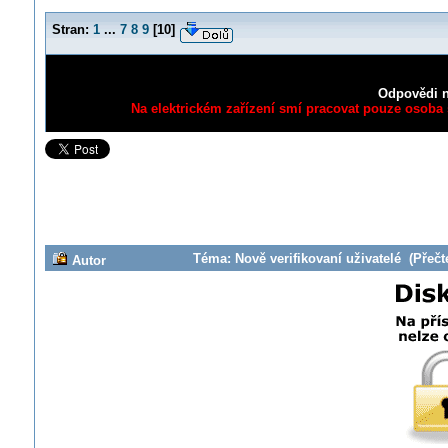
Stran:
1
...
7
8
9
[
10
]
Odpovědi n
Na elektrickém zařízení smí pracovat pouze osoba s
Téma: Nově verifikovaní uživatelé (Přečt
Autor