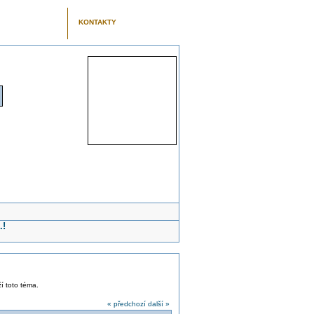
KONTAKTY
.!
ží toto téma.
« předchozí
další »