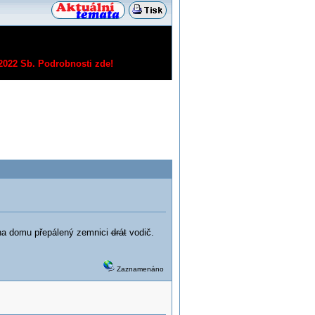
/2022 Sb.
Podrobnosti zde!
k na domu přepálený zemnici
drát
vodič.
Zaznamenáno