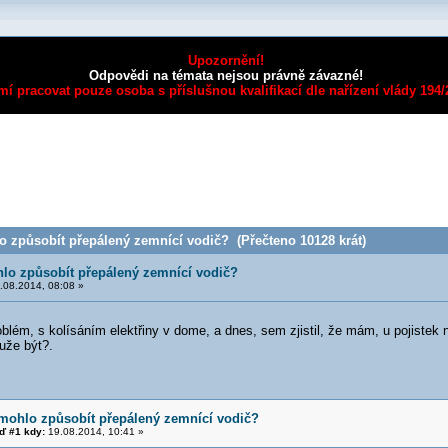
Upozornění!
Odpovědi na témata nejsou právně závazné!
mí pracovat pouze osoba s příslušnou kvalifikací dle nařízení vlády 194
 způsobít přepálený zemnící vodič? (Přečteno 10128 krát)
lo způsobít přepálený zemnící vodič?
.08.2014, 08:08 »
blém, s kolísáním elektřiny v dome, a dnes, sem zjistil, že mám, u pojiste
uže být?.
mohlo způsobít přepálený zemnící vodič?
 #1 kdy:
19.08.2014, 10:41 »