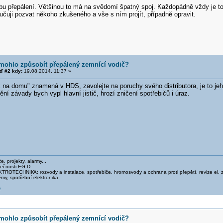
bu přepálení. Většinou to má na svědomí špatný spoj. Každopádně vždy je to
učuji pozvat někoho zkušeného a vše s ním projít, případně opravit.
mohlo způsobít přepálený zemnící vodič?
 #2 kdy:
19.08.2014, 11:37 »
ek na domu" znamená v HDS, zavolejte na poruchy svého distributora, je to jeh
ní závady bych vypl hlavní jistič, hrozí zničení spotřebičů i úraz.
, projekty, alarmy...
lečnosti EG.D
LEKTROTECHNIK
A: rozvody a instalace, spotřebiče, hromosvody a ochrana proti přepětí, revize 
my, spotřební elektronika
z
mohlo způsobít přepálený zemnící vodič?