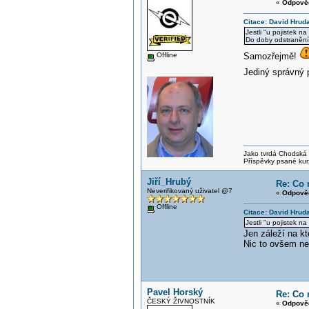
«
Odpověď
Citace: David Hrud
Jestli "u pojistek n
Do doby odstranění z
Offline
Samozřejmě!
Jediný správný
Jako tvrdá Chodská p
Příspěvky psané kur
Jiří_Hrubý
Re: Co 
Neverifikovaný uživatel @7
«
Odpověď
Offline
Citace: David Hrud
Jestli "u pojistek n
Jen záleží na k
Nic to ovšem ne
Pavel Horský
Re: Co 
ČESKÝ ŽIVNOSTNÍK
«
Odpověď