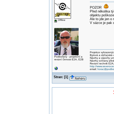
POZOR
Před několika tý
objektu poškoze
Ale to jde jen o 
Offline
V sázce je pak d
Projekce vyhrazených 
Bytová a občanská vý
Podbořany - projekční a
Návrhy a výpočty um
revizní činnost E2A, E2B
Návrhy ochrany před
Revizní technik E2A
http://www.severocec
email:
horac@podbor
Stran:
[
1
]