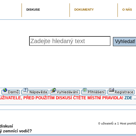
DISKUSE
DOKUMENTY
O NÁS
ELE, PŘED POUŽITÍM DISKUSÍ ČTĚTE MÍSTNÍ PRAVIDLA!
ZDE ..
0 uživatelů a 1 Host prohlí
diskusí
ý zemnící vodič?