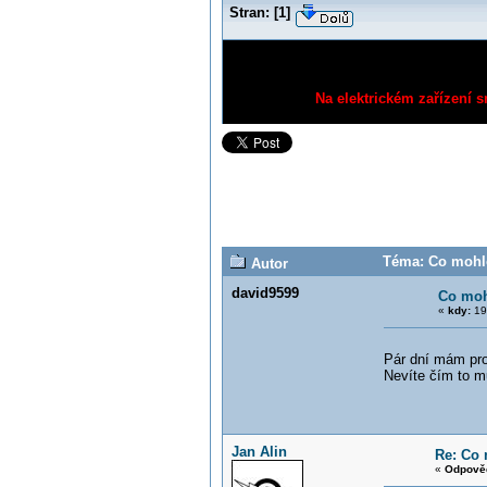
Stran:
[
1
]
Na elektrickém zařízení s
Téma: Co mohlo
Autor
david9599
Co moh
«
kdy:
19
Pár dní mám pro
Nevíte čím to m
Jan Alin
Re: Co 
«
Odpověď