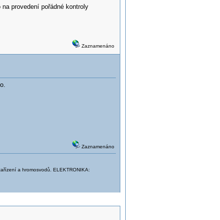
 na provedení pořádné kontroly
Zaznamenáno
o.
Zaznamenáno
el. zařízení a hromosvodů. ELEKTRONIKA: