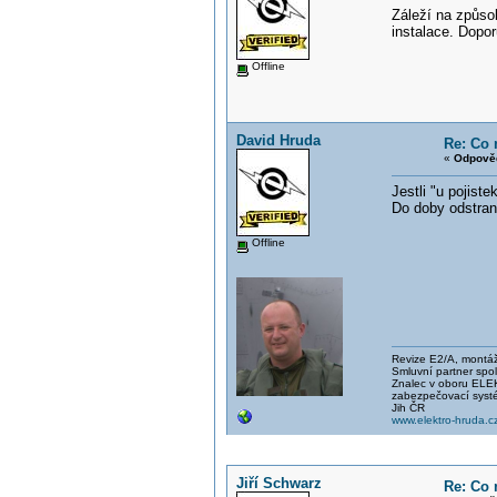
Záleží na způso
instalace. Dopor
Offline
David Hruda
Re: Co 
«
Odpověď
Jestli "u pojist
Do doby odstraně
Offline
Revize E2/A, montáže
Smluvní partner spo
Znalec v oboru E
zabezpečovací systé
Jih ČR
www.elektro-hruda.c
Jiří Schwarz
Re: Co 