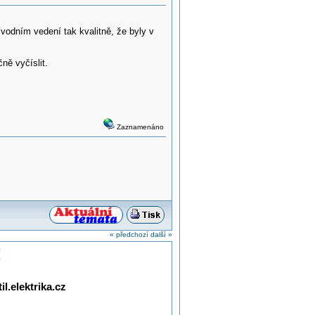
vodním vedení tak kvalitně, že byly v
ně vyčíslit.
Zaznamenáno
« předchozí
další »
!
l.elektrika.cz