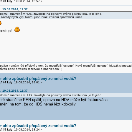
 #3 kdy:
19.08.2014, 15:57 »
a 19.08.2014, 11:37
a domu" znamená v HDS, zavolejte na poruchy svého distributora, je to jeho.
ávady bych vypl hlavní jistič, hrozí zničení spotřebičů i úraz.
 postup!
alice nemám rád přísloví o tom, že moudřejší ustoupí. Když moudřejší ustoupí, hlupák si prosad
zívou berte s velkou rezervou a nadhledem :-)
mohlo způsobít přepálený zemnící vodič?
 #4 kdy:
19.08.2014, 18:01 »
a 19.08.2014, 11:37
a domu" znamená v HDS, zavolejte na poruchy svého distributora, je to jeho.
teré straně se PEN upálil, oprava na HDV může být fakturována.
mění na tom, že do HDS nemá lézt kdokoliv.
mohlo způsobít přepálený zemnící vodič?
 #5 kdy:
19.08.2014, 18:24 »