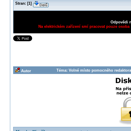
Stran:
[
1
]
Odpovědi n
Na elektrickém zařízení smí pracovat pouze osoba s
Téma: Volné místo pomocného redaktora 
Autor