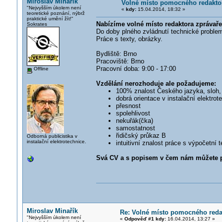
Miroslav Minařík
Volné místo pomocného redaktor
"Nejvyšším úkolem není
«
kdy:
15.04.2014, 18:32 »
teoretické poznání, nýbrž
praktické umění žít!"
Nabízíme volné místo redaktora zprávaře
Sokrates
Do doby plného zvládnutí technické probl
Práce s texty, obrázky.
Bydliště: Brno
Pracoviště: Brno
Pracovní doba: 9:00 - 17:00
Offline
Vzdělání nerozhoduje ale požadujeme:
100% znalost Českého jazyka, sloh,
dobrá orientace v instalační elektrot
přesnost
spolehlivost
nekuřák(čka)
samostatnost
řidičský průkaz B
Odborná publicistika v
instalační elektrotechnice.
intuitivní znalost práce s výpočetní 
Svá CV a s popisem v čem nám můžete p
Miroslav Minařík
Re: Volné místo pomocného redak
"Nejvyšším úkolem není
«
Odpověď #1 kdy:
16.04.2014, 13:27 »