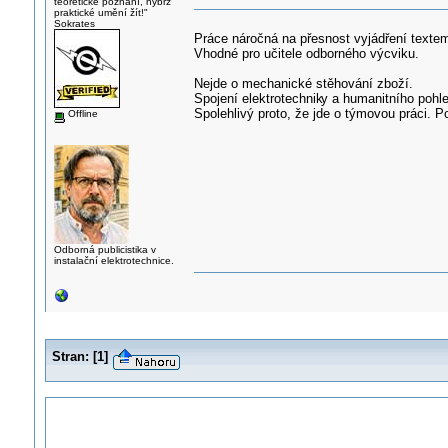
teoretické poznání, nýbrž
praktické umění žít!"
Sokrates
Práce náročná na přesnost vyjádření texte
Vhodné pro učitele odborného výcviku.
Nejde o mechanické stěhování zboží.
Spojení elektrotechnik
y a humanitního pohl
Spolehlivý proto, že jde o týmovou práci. P
Offline
Odborná publicistika v
instalační elektrotechnice.
Stran:
[
1
]