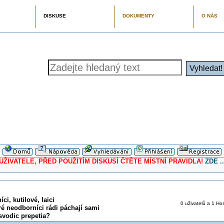
DISKUSE
DOKUMENTY
O NÁS
ELE, PŘED POUŽITÍM DISKUSÍ ČTĚTE MÍSTNÍ PRAVIDLA!
ZDE ..
ci, kutilové, laici
0 uživatelů a 1 Hos
ré neodborníci rádi páchají sami
svodic prepetia?