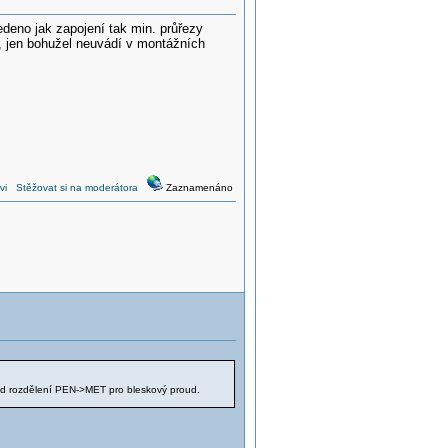
eno jak zapojení tak min. průřezy
é, jen bohužel neuvádí v montážních
vi
Stěžovat si na moderátora
Zaznamenáno
bod rozdělení PEN->MET pro bleskový proud.