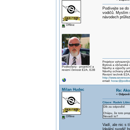
Podívejte se do
vodičů. Myslím s
návodech průřez
Offline
Projekce vyhrazených 
Bytová a občanská vý
Podbořany - projekční a
Návrhy a výpočty um
revizní činnost E2A, E2B
Návrhy ochrany před
Revizní technik E2A
http://www.severocec
email:
horac@podbor
Milan Hudec
Re: Ako
«
Odpověď
Citace: Radek Libi
Dík za odpověď.
Chápu, že toto prop
Offline
Nevadí to?
Vadí, ale nic s 
Ideální svodič 