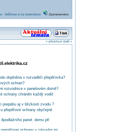
vi
Stěžovat si na moderátora
Zaznamenáno
« předchozí
další »
!
l.elektrika.cz
odu doplněna v rozvaděči přepěťovka?
ťových ochran?
tové rozvodnice v panelovém domě?
vé ochrany chráněn každý vodič
 prepätiu aj v blízkosti zvodu ?
 u přepěťové ochrany obyčejné
 4podlažního panel. domu při
y prepäťovej ochrany v zásuvke mi