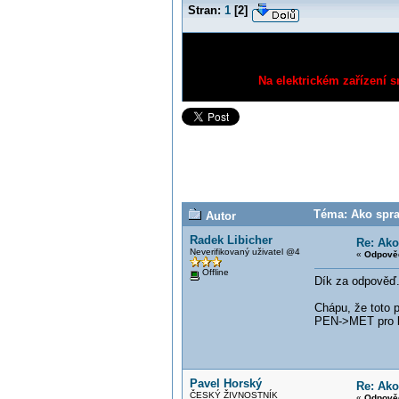
Stran:
1
[
2
]
Na elektrickém zařízení s
Téma: Ako sprav
Autor
Radek Libicher
Re: Ako
Neverifikovaný uživatel @4
«
Odpověď
Offline
Dík za odpověď
Chápu, že toto p
PEN->MET pro b
Pavel Horský
Re: Ako
ČESKÝ ŽIVNOSTNÍK
«
Odpověď