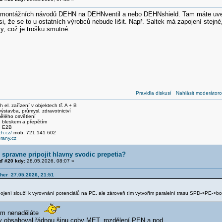
 montážních návodů DEHN na DEHNventil a nebo DEHNshield. Tam máte uved
i, že se to u ostatních výrobců nebude lišit. Např. Saltek má zapojení stejn
y, což je trošku smutné.
Pravidla diskusí
Nahlásit moderátoro
el. zařízení v objektech tř. A + B
stavba, průmysl, zdravotnictví
ělého osvětlení
 bleskem a přepětím
, E2B
h.cz/
mob. 721 141 602
any.cz
 spravne pripojit hlavny svodic prepetia?
 #20 kdy:
28.05.2026, 08:07 »
cher 27.05.2026, 21:51
ojení slouží k vyrovnání potenciálů na PE, ale zároveň tím vytvořím paralelní trasu SPD->PE->
tím nenaděláte
by obsahoval řádnou šinu coby MET, rozdělení PEN a pod.