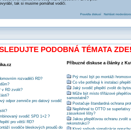
evyrábí, tak si musime pomáhat vodiči.
Pravidla diskusí
Nahlásit moderátoro
SLEDUJTE PODOBNÁ TÉMATA ZDE
Příbuzné diskuse a články z Kuti
ika.cz
Prý musí být po montáži hromosv
v domovním rozvaděči RD?
Co vše potřebuji k instalaci přepě
ý dům?
Jaký svodič přepětí zvolit do by
 v RD zvolit?
Může být místo třífázové přepěťo
ásti?
samostatně?
vý odpor zemniče pro datový svodič
Postačuje štandardná ochrana proti
Nepřehnal to OTTO se superlativy
tit?
zásuvkové lišty?
ombinovaný svodič SPD 1+2 ?
Jakou přepěťovou ochranu zvolit u
epětí pro větší RD?
rekonstrukci?
montáží svodiče bleskových proudů do
Ktorý spôsob signalizácie poruch