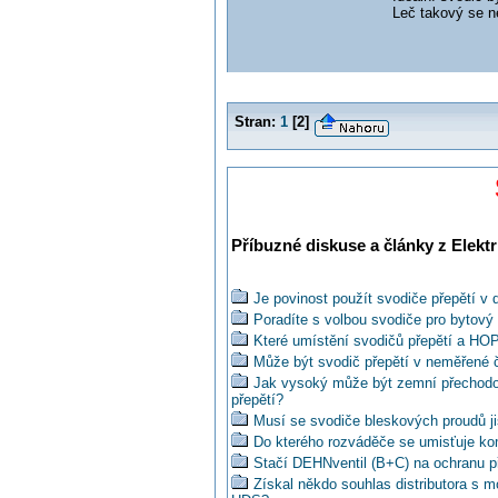
Leč takový se n
Stran:
1
[
2
]
Příbuzné diskuse a články z Elektr
Je povinost použít svodiče přepětí 
Poradíte s volbou svodiče pro bytov
Které umístění svodičů přepětí a HOP
Může být svodič přepětí v neměřené č
Jak vysoký může být zemní přechodo
přepětí?
Musí se svodiče bleskových proudů jis
Do kterého rozváděče se umisťuje k
Stačí DEHNventil (B+C) na ochranu př
Získal někdo souhlas distributora s 