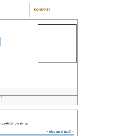
KONTAKTY
.!
t prohlíží toto téma.
« předchozí
další »