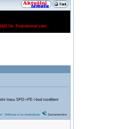
/2022 Sb.
Podrobnosti zde!
lelní trasu SPD->PE->bod rozdělení
vi
Stěžovat si na moderátora
Zaznamenáno