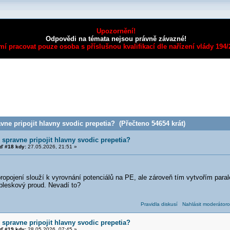
Upozornění!
Odpovědi na témata nejsou právně závazné!
mí pracovat pouze osoba s příslušnou kvalifikací dle nařízení vlády 194
ne pripojit hlavny svodic prepetia? (Přečteno 54654 krát)
 spravne pripojit hlavny svodic prepetia?
 #18 kdy:
27.05.2026, 21:51 »
.
ropojení slouží k vyrovnání potenciálů na PE, ale zároveň tím vytvořím para
leskový proud. Nevadí to?
Pravidla diskusí
Nahlásit moderátoro
 spravne pripojit hlavny svodic prepetia?
 #19 kdy:
28.05.2026, 07:45 »