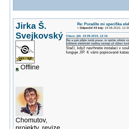
Jirka Š.
Re: Poradíte mi specifika el
«
Odpověď #3 kdy:
19.08.2010, 12:3
Svejkovský
Citace: jbb 19.08.2010, 12:16
No a pak přijde tvrdá praxe, to takhle někdo na 
některé elektrické mašiny nemají už vůbec funk
Stačí, když navrhnete instalaci v sou
funguje JIP. K vámi popisované katas
Offline
Chomutov,
projekty, revize