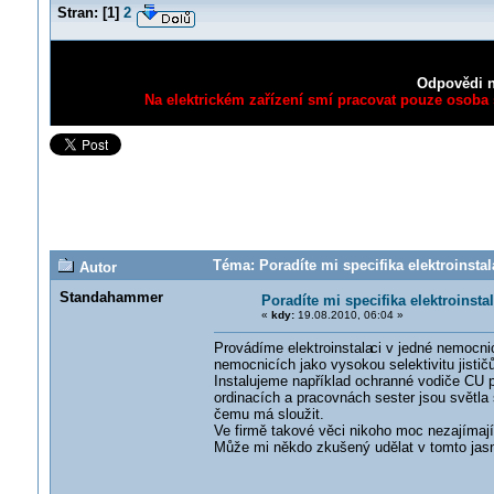
Stran:
[
1
]
2
Odpovědi n
Na elektrickém zařízení smí pracovat pouze osoba s
Téma: Poradíte mi specifika elektroinsta
Autor
Standahammer
Poradíte mi specifika elektroinst
«
kdy:
19.08.2010, 06:04 »
Provádíme elektroinstala
ci v jedné nemocnic
nemocnicích jako vysokou selektivitu jistič
Instalujeme například ochranné vodiče CU 
ordinacích a pracovnách sester jsou světla
čemu má sloužit.
Ve firmě takové věci nikoho moc nezajímají
Může mi někdo zkušený udělat v tomto jas