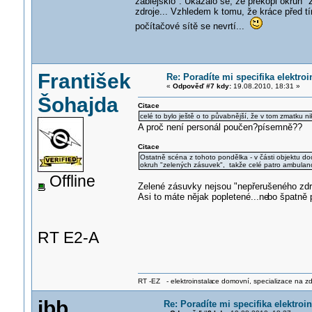
zablejsklo". Ukázalo se, že překopl okruh 
zdroje... Vzhledem k tomu, že kráce před tím
počítačové sítě se nevrtí...
František
Re: Poradíte mi specifika elektro
«
Odpověď #7 kdy:
19.08.2010, 18:31 »
Šohajda
Citace
celé to bylo ještě o to půvabnější, že v tom zmatku ni
A proč není personál poučen?písemně??
Citace
Ostatně scéna z tohoto pondělka - v části objektu doch
okruh "zelených zásuvek", takže celé patro ambula
Offline
Zelené zásuvky nejsou "nepřerušeného zdro
Asi to máte nějak popletené...ne
bo špatně 
RT E2-A
RT -EZ - elektroinstala
ce domovní, specializace na zdra
jbb
Re: Poradíte mi specifika elektro