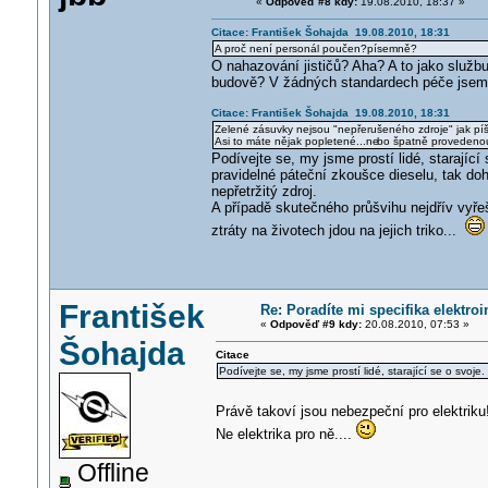
«
Odpověď #8 kdy:
19.08.2010, 18:37 »
Citace: František Šohajda 19.08.2010, 18:31
A proč není personál poučen?písemně?
O nahazování jističů? Aha? A to jako službu
budově? V žádných standardech péče jsem se
Citace: František Šohajda 19.08.2010, 18:31
Zelené zásuvky nejsou "nepřerušeného zdroje" jak píš
Asi to máte nějak popletené...ne
bo špatně provedenou 
Podívejte se, my jsme prostí lidé, starající
pravidelné páteční zkoušce dieselu, tak do
nepřetržitý zdroj.
A případě skutečného průšvihu nejdřív vyře
ztráty na životech jdou na jejich triko...
František
Re: Poradíte mi specifika elektro
«
Odpověď #9 kdy:
20.08.2010, 07:53 »
Šohajda
Citace
Podívejte se, my jsme prostí lidé, starající se o svoje.
Právě takoví jsou nebezpeční pro elektriku
Ne elektrika pro ně....
Offline