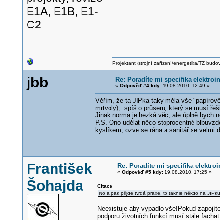
E1A, E1B, E1-
C2
Projektant (strojní zařízení/energetika/TZ budo
jbb
Re: Poradíte mi specifika elektro
«
Odpověď #4 kdy:
19.08.2010, 12:49 »
Věřím, že ta JIPka taky měla vše "papírově 
mrtvoly), spíš o průseru, který se musí řeši
Jinak norma je hezká věc, ale úplně bych ne
P.S. Ono udělat něco stoprocentně blbuvzdo
kyslíkem, ozve se rána a sanitář se velmi div
František
Re: Poradíte mi specifika elektro
«
Odpověď #5 kdy:
19.08.2010, 17:25 »
Šohajda
Citace
No a pak přijde tvrdá praxe, to takhle někdo na JIPku
Neexistuje aby vypadlo vše!Pokud zapojíte
podporu životních funkcí musí stále fachat