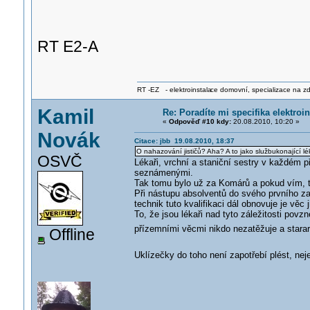
RT E2-A
RT -EZ - elektroinstala
ce domovní, specializace na zdra
Kamil
Re: Poradíte mi specifika elektro
«
Odpověď #10 kdy:
20.08.2010, 10:20 »
Novák
Citace: jbb 19.08.2010, 18:37
O nahazování jističů? Aha? A to jako službukonající lé
OSVČ
Lékaři, vrchní a staniční sestry v každém 
seznámenými.
Tak tomu bylo už za Komárů a pokud vím, ta
Při nástupu absolventů do svého prvního za
technik tuto kvalifikaci dál obnovuje je věc j
To, že jsou lékaři nad tyto záležitosti pov
přízemními věcmi nikdo nezatěžuje a starara
Offline
Uklízečky do toho není zapotřebí plést, ne