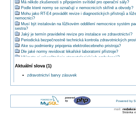
Má někdo zkušenosti s připojením svítidel pro operační sály?
Podle které normy se označují v nemocnicích skříně a obvody?
Mohu jako RT-E4 provádět revize i diagnostických přístrojů a lůž
nemocnici?
Musí být instalován na lůžkovém oddělení nemocnice systém pa
sestra?
Jaký je termín pravidelné revize pro instalace ve zdravotnictví?
Periodická bezpečnostně technická kontrola zdravotnických pros
Ake su podmienky pripojenia elektroliecebneho pristroja?
Dle jaké normy revidovat lékařské laboratorní přístroje?
Všímate si rekonštrukcie stomatologických ambulancií?
Společnost ABB rozšiřuje řadu výrobků určených pro zdravotnické
Aktuální slova (1)
LPE: Sborník č. 57 - Elektrotechnika ve zdravotnictví 2012
Víte, že zdravotnické prostředky nejsou VTZ?
zdravotnictví barvy zásuvek
Proudové chrániče v instalacích pro zdravotnictví
Co je obsahem kontroly zdravotnického prostředku?
Už jste někdy svým měřením poškodili prověřovaný přístroj?
Umíte měřit izolační odpor zdravotních prostředků dle ČSN EN 6
Powered by S
V jakých lhůtách pravidelně revidovat elektrické instalace ve zdra
Doplňující ochranné pospojování ve zdravotnických prostorech
Stránka v
Zásuvkové obvody a zařízení pro bezpečnostní účely ve zdravot
prostorech
Základní rozdíly mezi normami pro zdravotnictví ČSN 332140 a
332000-7-710
Postupy a měření při revizích ve zdravotnických prostorech