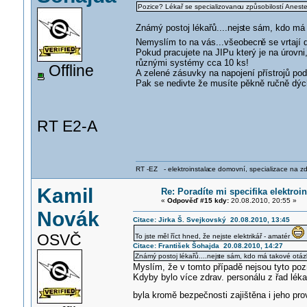
Pozice? Lékař se specializovano
u způsobilostí Aneste
Známý postoj lékařů....nejs
te sám, kdo má 
Nemyslím to na vás...všeobecn
ě se vrtají
Pokud pracujete na JIPu který je na úrovni
různými systémy cca 10 ks!
Offline
A zelené zásuvky na napojení přístrojů pod
Pak se nedivte že musíte pěkně ručně dýcha
RT E2-A
RT -EZ - elektroinstala
ce domovní, specializace na zdra
Kamil
Re: Poradíte mi specifika elektro
«
Odpověď #15 kdy:
20.08.2010, 20:55 »
Novák
Citace: Jirka Š. Svejkovský 20.08.2010, 13:45
OSVČ
To jste měl říct hned, že nejste elektrikář - amatér
Citace: František Šohajda 20.08.2010, 14:27
Známý postoj lékařů....nejs
te sám, kdo má takové otázk
Myslím, že v tomto případě nejsou tyto p
Kdyby bylo více zdrav. personálu z řad lékař
byla kromě bezpečnosti zajištěna i jeho prov