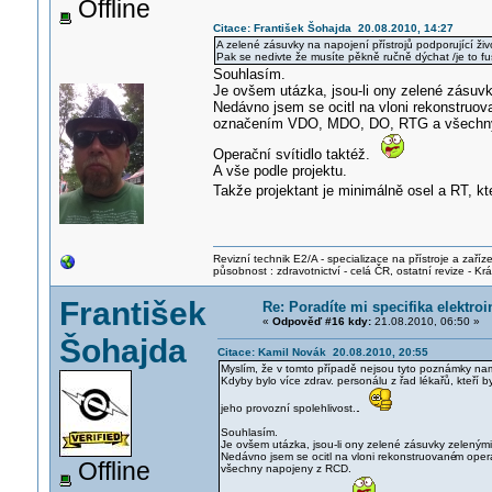
Offline
Citace: František Šohajda 20.08.2010, 14:27
A zelené zásuvky na napojení přístrojů podporující živ
Pak se nedivte že musíte pěkně ručně dýchat /je to fuš
Souhlasím.
Je ovšem utázka, jsou-li ony zelené zásuv
Nedávno jsem se ocitl na vloni rekonstruov
označením VDO, MDO, DO, RTG a všechny
Operační svítidlo taktéž.
A vše podle projektu.
Takže projektant je minimálně osel a RT, kte
Revizní technik E2/A - specializace na přístroje a zaříze
působnost : zdravotnictví - celá ČR, ostatní revize - K
František
Re: Poradíte mi specifika elektro
«
Odpověď #16 kdy:
21.08.2010, 06:50 »
Šohajda
Citace: Kamil Novák 20.08.2010, 20:55
Myslím, že v tomto případě nejsou tyto poznámky na
Kdyby bylo více zdrav. personálu z řad lékařů, kteří by
jeho provozní spolehlivost..
.
Souhlasím.
Je ovšem utázka, jsou-li ony zelené zásuvky zeleným
Nedávno jsem se ocitl na vloni rekonstruované
m oper
Offline
všechny napojeny z RCD.