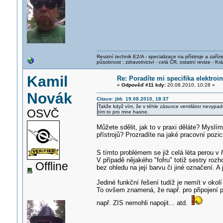
Revizní technik E2/A - specializace na přístroje a zaříze
působnost : zdravotnictví - celá ČR, ostatní revize - K
Kamil
Re: Poradíte mi specifika elektro
«
Odpověď #11 kdy:
20.08.2010, 10:28 »
Novák
Citace: jbb 19.08.2010, 18:37
Takže když vím, že v téhle zásuvce ventilátor nevypadn
OSVČ
tím to pro mne hasne.
Můžete sdělit, jak to v praxi děláte? Myslí
přístrojů? Prozradíte na jaké pracovní pozici
S tímto problémem se již celá léta perou 
V případě nějakého "fofru" totiž sestry rozho
Offline
bez ohledu na její barvu či jiné označení. A 
Jediné funkční řešení tudíž je nemít v okolí
To ovšem znamená, že např. pro připojení p
např. ZIS nemohli napojit... atd.