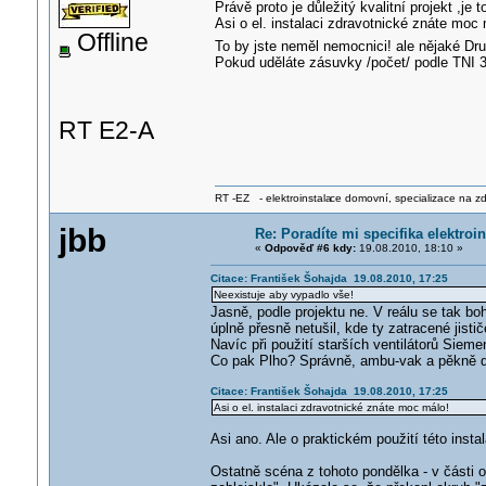
Právě proto je důležitý kvalitní projekt ,je
Asi o el. instalaci zdravotnické znáte moc 
Offline
To by jste neměl nemocnici! ale nějaké Dr
Pokud uděláte zásuvky /počet/ podle TNI 
RT E2-A
RT -EZ - elektroinstala
ce domovní, specializace na zdra
jbb
Re: Poradíte mi specifika elektro
«
Odpověď #6 kdy:
19.08.2010, 18:10 »
Citace: František Šohajda 19.08.2010, 17:25
Neexistuje aby vypadlo vše!
Jasně, podle projektu ne. V reálu se tak boh
úplně přesně netušil, kde ty zatracené jistič
Navíc při použití starších ventilátorů Sieme
Co pak Plho? Správně, ambu-vak a pěkně do
Citace: František Šohajda 19.08.2010, 17:25
Asi o el. instalaci zdravotnické znáte moc málo!
Asi ano. Ale o praktickém použití této ins
Ostatně scéna z tohoto pondělka - v části ob