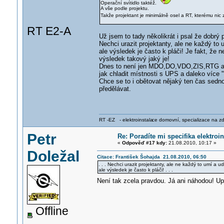
Operační svítidlo taktéž.
A vše podle projektu.
Takže projektant je minimálně osel a RT, kterému nic z
RT E2-A
Už jsem to tady několikrát i psal že dobrý p
Nechci urazit projektanty, ale ne každý to
ale výsledek je často k pláči! Je fakt, že
výsledek takový jaký je!
Dnes to není jen MDO,DO,VDO,ZIS,RTG ale
jak chladit místnosti s UPS a daleko více 
Chce se to i obětovat nějaký ten čas sedno
předělávat.
RT -EZ - elektroinstala
ce domovní, specializace na zdra
Petr
Re: Poradíte mi specifika elektro
«
Odpověď #17 kdy:
21.08.2010, 10:17 »
Doležal
Citace: František Šohajda 21.08.2010, 06:50
. . . Nechci urazit projektanty, ale ne každý to umí a
ale výsledek je často k pláči! . . .
Není tak zcela pravdou. Já ani náhodou! U
Offline