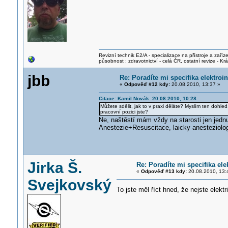
Revizní technik E2/A - specializace na přístroje a zaříze
působnost : zdravotnictví - celá ČR, ostatní revize - K
jbb
Re: Poradíte mi specifika elektro
«
Odpověď #12 kdy:
20.08.2010, 13:37 »
Citace: Kamil Novák 20.08.2010, 10:28
Můžete sdělit, jak to v praxi děláte? Myslím ten dohle
pracovní pozici jste?
Ne, naštěstí mám vždy na starosti jen jednu
Anestezie+Resuscitace, laicky anesteziolog.
Jirka Š.
Re: Poradíte mi specifika el
«
Odpověď #13 kdy:
20.08.2010, 13:
Svejkovský
To jste měl říct hned, že nejste elekt