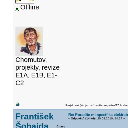
Offline
Chomutov,
projekty, revize
E1A, E1B, E1-
C2
Projektant (strojní zařízení/energetika/TZ budo
František
Re: Poradíte mi specifika elektro
«
Odpověď #14 kdy:
20.08.2010, 14:27 »
Šohajda
Citace