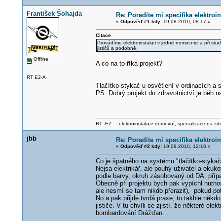
František Šohajda
Re: Poradíte mi specifika elektro
«
Odpověď #1 kdy:
19.08.2010, 08:17 »
Citace
Provádíme elektroinstala
ci v jedné nemocnici a při stu
jističů a podobně.
Offline
A co na to říká projekt?
RT E2-A
Tlačítko-stykač u osvětlení v ordinacích a
PS: Dobrý projekt do zdravotnictví je běh 
RT -EZ - elektroinstala
ce domovní, specializace na zdra
jbb
Re: Poradíte mi specifika elektro
«
Odpověď #2 kdy:
19.08.2010, 12:16 »
Co je špatného na systému "tlačítko-stykač
Nejsa elektrikář, ale pouhý uživatel a oku
podle barvy, okruh zásobovaný od DA, přípa
Obecně při projektu bych pak vypíchl nutno
ale nesmí se tam nikdo přerazit), pokud potř
No a pak přijde tvrdá praxe, to takhle někd
jističe. V tu chvíli se zjistí, že některé el
bombardování Drážďan...