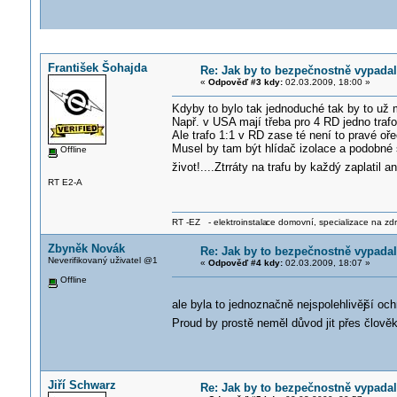
František Šohajda
Re: Jak by to bezpečnostně vypada
«
Odpověď #3 kdy:
02.03.2009, 18:00 »
Kdyby to bylo tak jednoduché tak by to už 
Např. v USA mají třeba pro 4 RD jedno traf
Ale trafo 1:1 v RD zase té není to pravé oř
Musel by tam být hlídač izolace a podobné s
Offline
život!....Ztrráty na trafu by každý zaplatil a
RT E2-A
RT -EZ - elektroinstala
ce domovní, specializace na zdra
Zbyněk Novák
Re: Jak by to bezpečnostně vypada
Neverifikovaný uživatel @1
«
Odpověď #4 kdy:
02.03.2009, 18:07 »
Offline
ale byla to jednoznačně nejspolehlivěj
ší och
Proud by prostě neměl důvod jit přes člo
Jiří Schwarz
Re: Jak by to bezpečnostně vypada