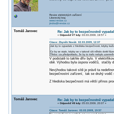
Revize elektrických zařízení
Liberecký kraj
www.i-revize.cz
jindra@i-revize.cz
Tomáš Jarovec
Re: Jak by to bezpečnostně vypada
«
Odpověď #7 kdy:
03.03.2009, 19:57 »
Citace: Zbyněk Novák 02.03.2009, 12:37
Jak by to vypadalo z hlediska bezpečnosti, kdyby kaž
Co by se stalo, kdyby se v takové síti někdo dotkl fáz
Třeba i za předpokladu, že by to trafo nebylo uzemně
V podstatě to takhle dřív bylo. V elektrifi
obě. Výhodou byla úspora vodičů, stačily dv
Nevýhodou takové sítě je právě ta nedefin
bezpečnostní zařízení, tak se druhý vodič
Z hlediska bezpečnosti má větší přínos prou
Tomáš Jarovec
Re: Jak by to bezpečnostně vypada
«
Odpověď #8 kdy:
05.03.2009, 20:07 »
Citace: Tomáš Jarovec 03.03.2009, 19:57