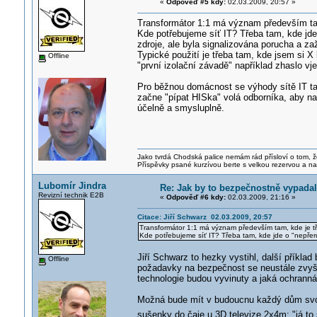
«
Odpověď #5 kdy:
02.03.2009, 20:57 »
Transformátor 1:1 má význam především tam,
Kde potřebujeme síť IT? Třeba tam, kde jde 
zdroje, ale byla signalizována porucha a za
Typické použití je třeba tam, kde jsem si X 
Offline
"první izolační závadě" například zhaslo v
Pro běžnou domácnost se výhody sítě IT ta
začne "pípat HISka" volá odborníka, aby naš
účelně a smysluplně.
Jako tvrdá Chodská palice nemám rád přísloví o tom, ž
Příspěvky psané kurzívou berte s velkou rezervou a na
Lubomír Jindra
Re: Jak by to bezpečnostně vypada
Revizní technik E2B
«
Odpověď #6 kdy:
02.03.2009, 21:16 »
Citace: Jiří Schwarz 02.03.2009, 20:57
Transformátor 1:1 má význam především tam, kde je tře
Kde potřebujeme síť IT? Třeba tam, kde jde o "nepřeruš
Jiří Schwarz to hezky vystihl, další příklad
Offline
požadavky na bezpečnost se neustále zvyšuj
technologie budou vyvinuty a jaká ochrann
Možná bude mít v budoucnu každý dům svoj
sušenky do čaje u 3D televize 2x4m: "já to 