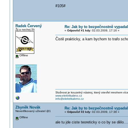
#105#
Radek Červený
Re: Jak by to bezpečnostně vypada
Žij a nechej žít
«
Odpověď #1 kdy:
02.03.2009, 17:16 »
Čistě prakticky, a kam bychom to trafo sch
Offline
Slušnost je kouzelný nástroj, který otevřel mnohem víc
www.elektrikab
rno.cz
info@elektrikabrno.cz
Zbyněk Novák
Re: Jak by to bezpečnostně vypada
Neverifikovaný uživatel @1
«
Odpověď #2 kdy:
02.03.2009, 17:38 »
Offline
ale tu jde ciste teoreticky o co by se dělo