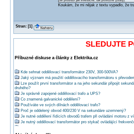
Se prodraží jak investičně, tak provozně (ztráty).
Koukám, že mi nějak z textu vypadlo, že tr
Stran:
[
1
]
SLEDUJTE 
Příbuzné diskuse a články z Elektrika.cz
Kde sehnat oddělovací transformátor 230V, 300-500VA?
Jaký význam má použití oddělovacího transformátoru s převode
Lze použít první transformátor a na jeho sekundár připojit sekund
druhého?
Je správně zapojené oddělovací trafo a UPS?
Co znamená galvanické oddělení?
Používáte ve svých dílnách oddělovací trafo?
Proč je oddelený obvod 400/230 V na sekundáre uzemnený?
Je nutné oddělení řídících obvodů trafem při ovládání motoru z v
Je nutný oddělovací transformátor pro stykač ovládájící frekven
Aký je rozdiel medzi bezpečnostným a oddeľovacím transformát
Co je to přesně galvanické odpojení od distribuční sítě?