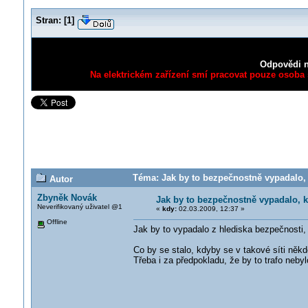
Stran:
[
1
]
Odpovědi n
Na elektrickém zařízení smí pracovat pouze osoba s
Téma: Jak by to bezpečnostně vypadalo, 
Autor
Zbyněk Novák
Jak by to bezpečnostně vypadalo, 
Neverifikovaný uživatel @1
«
kdy:
02.03.2009, 12:37 »
Offline
Jak by to vypadalo z hlediska bezpečnosti
Co by se stalo, kdyby se v takové síti někd
Třeba i za předpokladu, že by to trafo neb