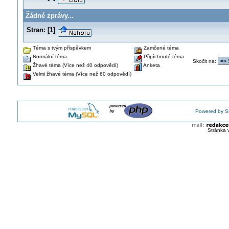
Žádné zprávy...
Stran:
[
1
]
Téma s tvým příspěvkem
Zamčené téma
Normální téma
Připíchnuté téma
Skočit na
:
Žhavé téma (Více než 40 odpovědí)
Anketa
Velmi žhavé téma (Více než 60 odpovědí)
Powered by S
Stránka 