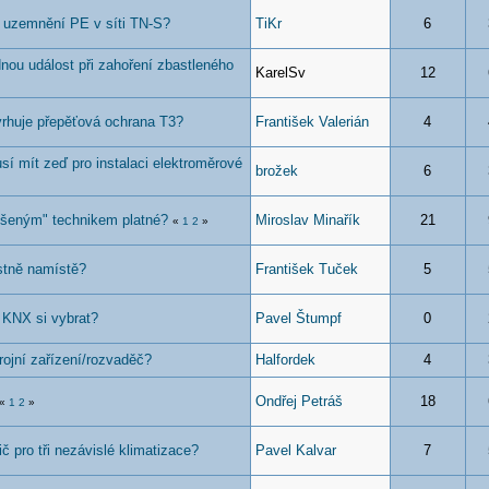
 uzemnění PE v síti TN-S?
TiKr
6
dnou událost při zahoření zbastleného
KarelSv
12
vrhuje přepěťová ochrana T3?
František Valerián
4
sí mít zeď pro instalaci elektroměrové
brožek
6
ušeným" technikem platné?
Miroslav Minařík
21
«
1
2
»
stně namístě?
František Tuček
5
z KNX si vybrat?
Pavel Štumpf
0
trojní zařízení/rozvaděč?
Halfordek
4
Ondřej Petráš
18
«
1
2
»
tič pro tři nezávislé klimatizace?
Pavel Kalvar
7