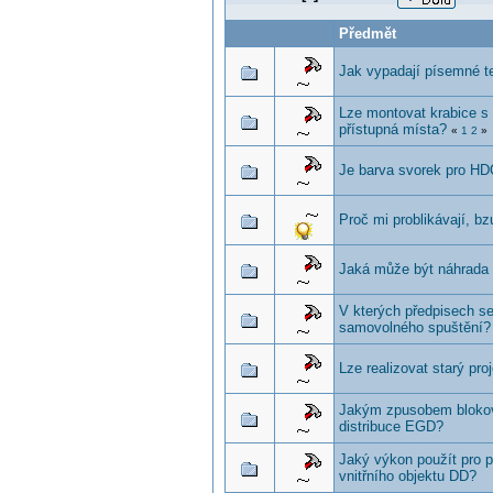
Předmět
Jak vypadají písemné t
Lze montovat krabice s
přístupná místa?
«
1
2
»
Je barva svorek pro H
Proč mi problikávají, bz
Jaká může být náhrada 
V kterých předpisech se
samovolného spuštění?
Lze realizovat starý pr
Jakým zpusobem blokova
distribuce EGD?
Jaký výkon použít pro 
vnitřního objektu DD?