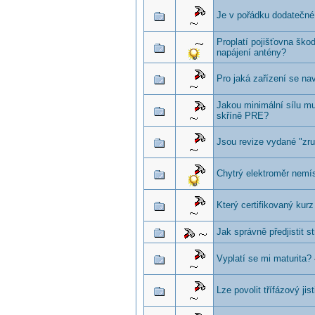
Je v pořádku dodatečné
Proplatí pojišťovna ško
napájení antény?
Pro jaká zařízení se na
Jakou minimální sílu mu
skříně PRE?
Jsou revize vydané "zr
Chytrý elektroměr nemí
Který certifikovaný kur
Jak správně předjistit s
Vyplatí se mi maturita?
Lze povolit třífázový jis