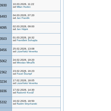
10.03.2026, 11:22
3930
od
Milan Hudec
04.03.2026, 07:20
6493
od
Jan Franěk
02.03.2026, 09:00
4095
od
Jan Hájek
01.03.2026, 16:32
3503
od
František Šohajda
25.02.2026, 13:08
9456
od
Lázeňská Veverka
24.02.2026, 19:20
5062
od
Miroslav Minařík
23.02.2026, 16:23
2362
od
Pavel Štumpf
17.02.2026, 18:05
3234
od
Lázeňská Veverka
17.02.2026, 14:30
6936
od
Radomír Kovář
16.02.2026, 18:50
5332
od
Radim Strycharski