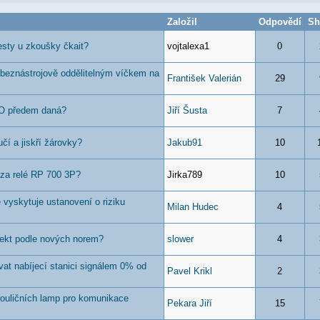
Založil
Odpovědí
Sh
esty u zkoušky čkait?
vojtalexa1
0
 beznástrojově oddělitelným víčkem na
František Valerián
29
DO předem daná?
Jiří Šusta
7
učí a jiskří žárovky?
Jakub91
10
za relé RP 700 3P?
Jirka789
10
 vyskytuje ustanovení o riziku
Milan Hudec
4
ojekt podle nových norem?
slower
4
t nabíjecí stanici signálem 0% od
Pavel Krikl
2
pouličních lamp pro komunikace
Pekara Jiří
15