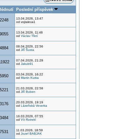
lédnutí
Poslední příspěvek
13.04.2026, 13:47
2248
od vojtalexa1
13.04.2026, 11:46
9055
od
Václav Třetí
08.04.2026, 22:56
4884
od
Jiří Šusta
07.04.2026, 21:29
11922
od
Jakub91
03.04.2026, 16:22
5950
od
Martin Kurka
21.03.2026, 22:58
5221
od
Jiří Buben
20.03.2026, 19:19
3176
od
Lázeňská Veverka
16.03.2026, 07:55
3484
od
Vít Rotrekl
11.03.2026, 18:59
7531
od
Jozef BABJAK