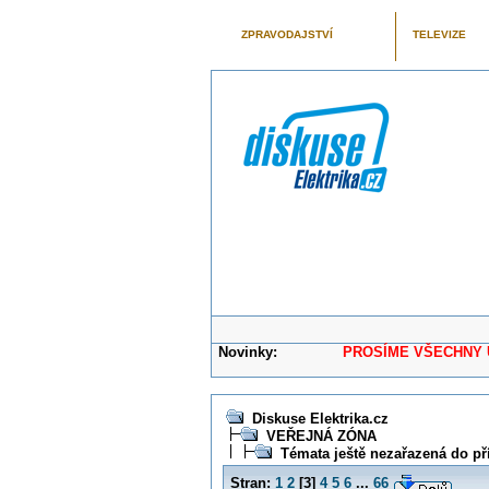
ZPRAVODAJSTVÍ
TELEVIZE
Novinky:
PROSÍME VŠECHNY UŽIVAT
Diskuse Elektrika.cz
VEŘEJNÁ ZÓNA
Témata ještě nezařazená do př
Stran:
1
2
[
3
]
4
5
6
...
66