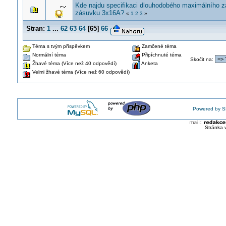
Kde najdu specifikaci dlouhodobého maximálního za
zásuvku 3x16A?
«
1
2
3
»
Stran:
1
...
62
63
64
[
65
]
66
Téma s tvým příspěvkem
Zamčené téma
Normální téma
Připíchnuté téma
Skočit na
:
Žhavé téma (Více než 40 odpovědí)
Anketa
Velmi žhavé téma (Více než 60 odpovědí)
Powered by S
Stránka 