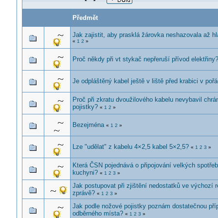
Předmět
Jak zajistit, aby prasklá žárovka neshazovala až hla
«
1
2
»
Proč někdy při vt stykač nepřeruší přívod elektřiny
Je odpláštěný kabel ještě v liště před krabici v poř
Proč při zkratu dvoužilového kabelu nevybavil chrán
pojistky?
«
1
2
»
Bezejména
«
1
2
»
Lze "udělat" z kabelu 4×2,5 kabel 5×2,5?
«
1
2
3
»
Která ČSN pojednává o připojování velkých spotřeb
kuchyni?
«
1
2
3
»
Jak postupovat při zjištění nedostatků ve výchozí r
zprávě?
«
1
2
3
»
Jak podle nožové pojistky poznám dostatečnou pří
odběrného místa?
«
1
2
3
»