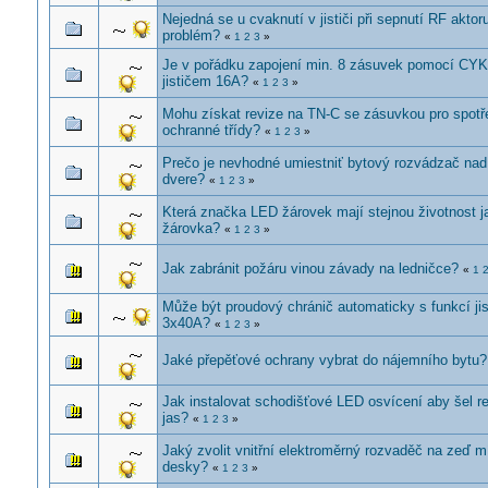
Nejedná se u cvaknutí v jističi při sepnutí RF aktor
problém?
«
1
2
3
»
Je v pořádku zapojení min. 8 zásuvek pomocí CYK
jističem 16A?
«
1
2
3
»
Mohu získat revize na TN-C se zásuvkou pro spotře
ochranné třídy?
«
1
2
3
»
Prečo je nevhodné umiestniť bytový rozvádzač nad
dvere?
«
1
2
3
»
Která značka LED žárovek mají stejnou životnost j
žárovka?
«
1
2
3
»
Jak zabránit požáru vinou závady na ledničce?
«
1
Může být proudový chránič automaticky s funkcí jis
3x40A?
«
1
2
3
»
Jaké přepěťové ochrany vybrat do nájemního bytu?
Jak instalovat schodišťové LED osvícení aby šel r
jas?
«
1
2
3
»
Jaký zvolit vnitřní elektroměrný rozvaděč na zeď m
desky?
«
1
2
3
»