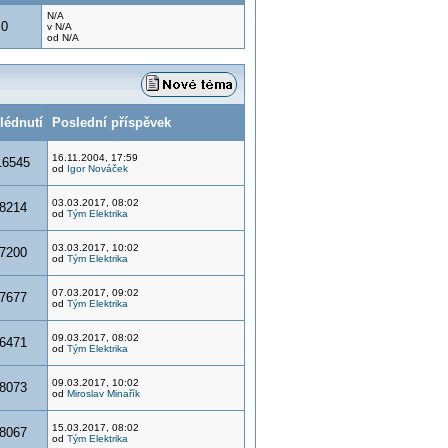
N/A
0
v N/A
od N/A
lédnutí
Poslední příspěvek
16.11.2004, 17:59
16545
od
Igor Nováček
03.03.2017, 08:02
8214
od
Tým Elektrika
03.03.2017, 10:02
7200
od
Tým Elektrika
07.03.2017, 09:02
7677
od
Tým Elektrika
09.03.2017, 08:02
6471
od
Tým Elektrika
09.03.2017, 10:02
8073
od
Miroslav Minařík
15.03.2017, 08:02
8067
od
Tým Elektrika