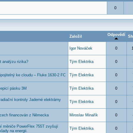
0
Odpovědí
Založil
Sh
Igor Nováček
0
 analýzu rizika?
Tým Elektrika
0
pojitelný ke cloudu – Fluke 1630-2 FC
Tým Elektrika
0
lepicí pásku 3M
Tým Elektrika
0
diační kontroly Jaderné elektrárny
Tým Elektrika
0
 cech financován z Německa
Miroslav Minařík
0
ní měniče PowerFlex 755T zvyšují
Tým Elektrika
0
klady na energii.