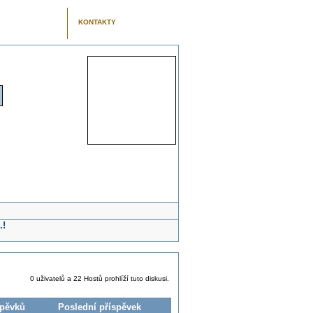
KONTAKTY
.!
0 uživatelů a 22 Hostů prohlíží tuto diskusi.
spěvků
Poslední příspěvek