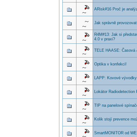
ARisk#16 Proč je analýz
Jak správně provozovat 
R4M#13: Jak si předsta
4.0 v praxi?
TELE HAASE: Časová &
Optika v konfekci!
LAPP: Kovové vývodky
Lokátor Radiodetectio
TIP na panelové spínače
Kolik stojí prevence mo
SmartMONITOR od WERM