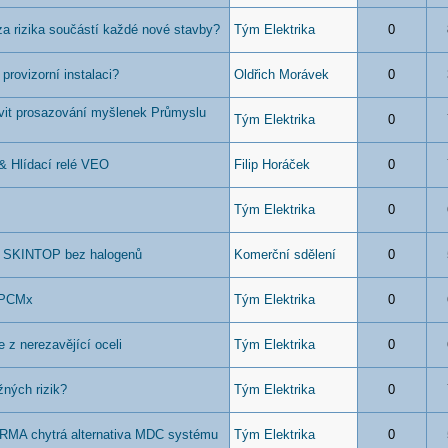
a rizika součástí každé nové stavby?
Tým Elektrika
0
provizorní instalaci?
Oldřich Morávek
0
vit prosazování myšlenek Průmyslu
Tým Elektrika
0
 Hlídací relé VEO
Filip Horáček
0
Tým Elektrika
0
 SKINTOP bez halogenů
Komerční sdělení
0
n PCMx
Tým Elektrika
0
 z nerezavějící oceli
Tým Elektrika
0
žných rizik?
Tým Elektrika
0
A chytrá alternativa MDC systému
Tým Elektrika
0