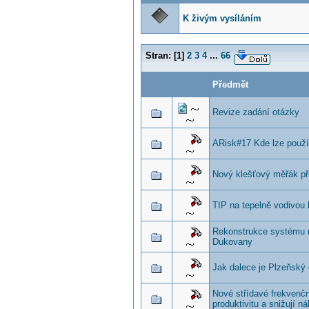
K živým vysíláním
Stran:
[
1
]
2
3
4
...
66
Předmět
Revize zadání otázky
ARisk#17 Kde lze použít
Nový klešťový měřák při
TIP na tepelně vodivou 
Rekonstrukce systému ra
Dukovany
Jak dalece je Plzeňský
Nové střídavé frekvenč
produktivitu a snižují ná