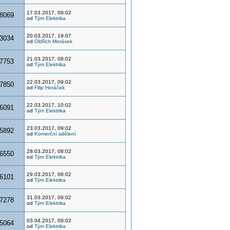
17.03.2017, 09:02
8069
od
Tým Elektrika
20.03.2017, 19:07
3034
od
Oldřich Morávek
21.03.2017, 08:02
7753
od
Tým Elektrika
22.03.2017, 09:02
7850
od
Filip Horáček
22.03.2017, 10:02
6091
od
Tým Elektrika
23.03.2017, 09:02
5892
od
Komerční sdělení
28.03.2017, 08:02
6550
od
Tým Elektrika
29.03.2017, 08:02
6101
od
Tým Elektrika
31.03.2017, 09:02
7278
od
Tým Elektrika
03.04.2017, 09:02
5064
od
Tým Elektrika