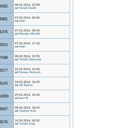
06.02.2014, 23:59
5682
od
Tomáš Hudík
07.02.2014, 00:34
6981
od
dwer
07.02.2014, 08:35
6376
od
Miroslav Minařík
07.02.2014, 17:16
5815
od
dwer
09.02.2014, 10:55
7598
od
Tomáš Zákoucký
10.02.2014, 12:04
5577
od
Roman Reinisch
16.02.2014, 19:25
6143
od
Jiří Šplinar
25.02.2014, 15:44
16000
od
jano M
06.03.2014, 18:20
8007
od
Vladimír Král
14.03.2014, 00:32
6576
od
Tomáš Jergl