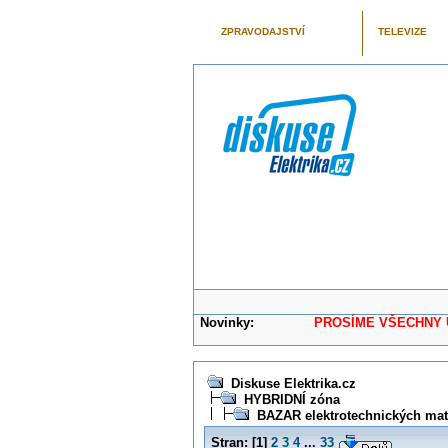
ZPRAVODAJSTVÍ
TELEVIZE
Novinky:
PROSÍME VŠECHNY UŽIVAT
Diskuse Elektrika.cz
HYBRIDNÍ zóna
BAZAR elektrotechnických mater
Stran:
[
1
]
2
3
4
...
33