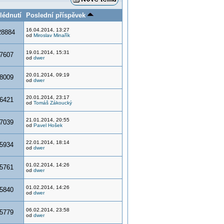
lédnutí
Poslední příspěvek
16.04.2014, 13:27
28884
od
Miroslav Minařík
19.01.2014, 15:31
7607
od
dwer
20.01.2014, 09:19
8009
od
dwer
20.01.2014, 23:17
6421
od
Tomáš Zákoucký
21.01.2014, 20:55
7039
od
Pavel Hošek
22.01.2014, 18:14
5934
od
dwer
01.02.2014, 14:26
5761
od
dwer
01.02.2014, 14:26
5840
od
dwer
06.02.2014, 23:58
5779
od
dwer