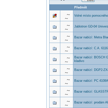
Předmět
Volné místo pomocného 
Jablotron GD-04 Univer
Bazar nabízí: Metra Bl
Bazar nabízí: C.A. 6116
Bazar nabízí: BOSCH GB
kladivo
Bazar nabízí: DGP2-ZX
Bazar nabízí: PC 4108
Bazar nabízí: GLASST
Bazar nabízí: prodám 