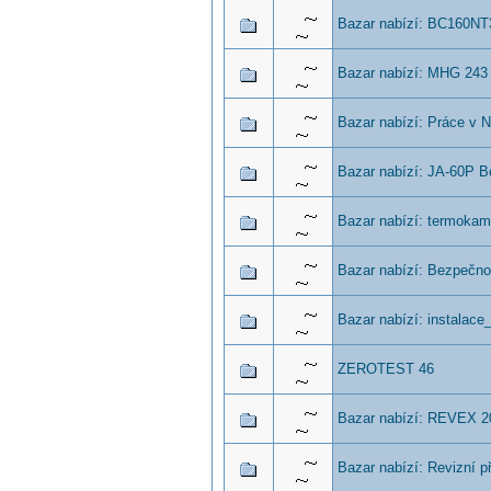
Bazar nabízí: BC160NT
Bazar nabízí: MHG 243 
Bazar nabízí: Práce v
Bazar nabízí: JA-60P B
Bazar nabízí: termokamer
Bazar nabízí: Bezpečnos
Bazar nabízí: instalace
ZEROTEST 46
Bazar nabízí: REVEX 2
Bazar nabízí: Revizní př