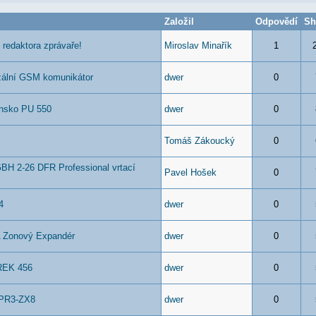
Založil
Odpovědí
Sh
redaktora zprávaře!
Miroslav Minařík
1
zální GSM komunikátor
dwer
0
ansko PU 550
dwer
0
Tomáš Zákoucký
0
H 2-26 DFR Professional vrtací
Pavel Hošek
0
4
dwer
0
A Zonový Expandér
dwer
0
REK 456
dwer
0
APR3-ZX8
dwer
0