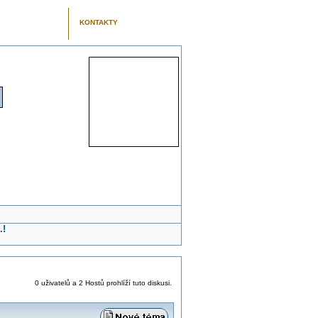
KONTAKTY
.!
0 uživatelů a 2 Hostů prohlíží tuto diskusi.