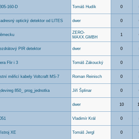
305-160-D
Tomáš Hudík
0
adresný optický detektor od LITES
dwer
0
ZERO-
 Německu
1
MAXX.GMBH
ezdrátový PIR detektor
dwer
0
a Flir i 3
Tomáš Zákoucký
0
tní měřicí kabely Voltcraft MS-7
Roman Reinisch
0
_devireg 850_ prog_jednotka
Jiří Šplinar
0
dwer
10
051
Vladimír Král
0
ístroj XE
Tomáš Jergl
0